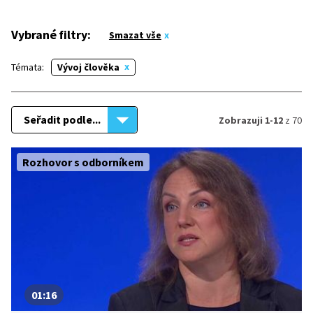
Vybrané filtry:
Smazat vše
Témata:
Vývoj člověka
Seřadit podle...
Zobrazuji 1-12
z 70
Rozhovor s odborníkem
01:16