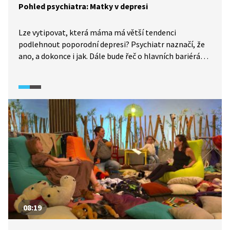
Pohled psychiatra: Matky v depresi
Lze vytipovat, která máma má větší tendenci
podlehnout poporodní depresi? Psychiatr naznačí, že
ano, a dokonce i jak. Dále bude řeč o hlavních bariérách
a předsudcích v péči o duševní zdraví matek nebo
o preventivní vzdělávací aplikaci Kogito a webu
www.usmevmamy.cz. Dotkneme se i nutnosti
popularizovat toto téma mezi veřejností i odborníky.
08:19