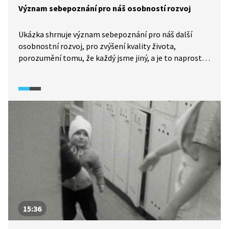
Význam sebepoznání pro náš osobností rozvoj
Ukázka shrnuje význam sebepoznání pro náš další
osobnostní rozvoj, pro zvýšení kvality života,
porozumění tomu, že každý jsme jiný, a je to naprosto
v pořádku. Cenné je stručné shrnutí, co který typ
potřebuje a čemu bychom měli s ohledem na své
nastavení věnovat pozornost. Video navazuje na díl
Sebepoznání: Typologie osobnosti.
15:36