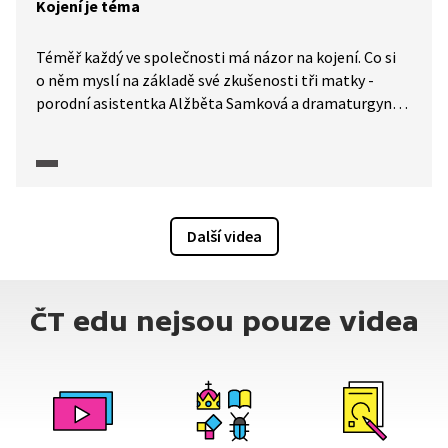
Kojení je téma
Téměř každý ve společnosti má názor na kojení. Co si
o něm myslí na základě své zkušenosti tři matky -
porodní asistentka Alžběta Samková a dramaturgyně
a moderátorka pořadu? Jaké mýty kolem kojení stále
přežívají? Je matka, která nekojí, špatná? Základní
moudro: "Odpověď, zda bylo kojení úspěšné, naleznete
v plíně."
Další videa
ČT edu nejsou pouze videa