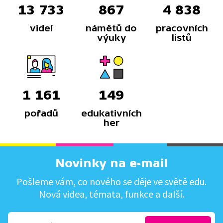
13 733
867
4 838
videí
námětů do
pracovních
výuky
listů
1 161
149
pořadů
edukativních
her
Novinky na e-mail
Pošleme vám, co nového se děje ve světě edu.
Nová videa, témata, funkce a další.