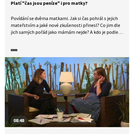
Platí "čas jsou peníze" i pro matky?
Povídání se dvěma matkami. Jak si čas pohrál s jejich
mateřstvím a jaké nové zkušenosti přinesl? Co jim dle
jich samých pořád jako mámám nejde? A kdo je podle
nich perfektní máma?
08:48