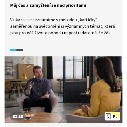
Můj čas a zamyšlení se nad prioritami
V ukázce se seznámíme s metodou „kartičky“
zaměřenou na uvědomění si významných témat, která
jsou pro náš život a pohodu nepostradatelná. Se žáky si
pak můžeme techniku i vyzkoušet.
02:38
PL