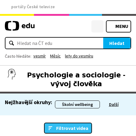
portály České televize
MENU
Hledat
vesmír
Měsíc
lety do vesmíru
Často hledáte:
Psychologie a sociologie -
vývoj člověka
Nejžhavější okruhy:
Školní wellbeing
Další
Filtrovat videa