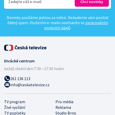
Novinky posíláme jednou za měsíc. Nebudeme vám posílat
žádný spam. Vložením e-mailu souhlasíte se
zpracováním
osobních údajů
.