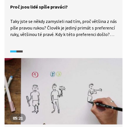
sledujeme první náznaky přijetí a snahu podpořit dítě
Proč jsou lidé spíše praváci?
v jeho identitě.
Taky jste se někdy zamysleli nad tím, proč většina z nás
píše pravou rukou? Člověk je jediný primát s preferencí
ruky, většinou té pravé. Kdy k této preferenci došlo?
Důkaz o tom byl odhalen v dochovaných pravěkých
artefaktech. Klíčem k tomuto jevu jsou naše mozkové
hemisféry. Proč tedy existují leváci?
05:21