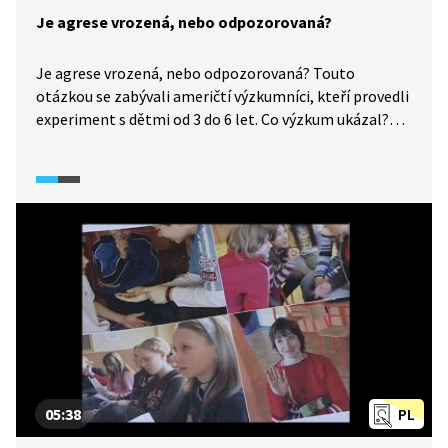
Je agrese vrozená, nebo odpozorovaná?
Je agrese vrozená, nebo odpozorovaná? Touto
otázkou se zabývali američtí výzkumníci, kteří provedli
experiment s dětmi od 3 do 6 let. Co výzkum ukázal?
Kdo nebo co byl "Bobo doll"? Bylo agresivní chování
rozdílné u chlapců a dívek? A byl vůbec tento výzkum
proveden správně? To vše se dozvíte ve videu.
05:38
PL