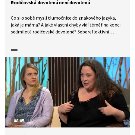
Rodičovská dovolená není dovolená
Co si o sobě myslí tlumočnice do znakového jazyka,
jaká je máma? A jaké vlastní chyby vidí téměř na konci
sedmileté rodičovské dovolené? Sebereflektivní
povídání o dětech, přípravě na ně, prožívání šestinedělí
a samozřejmě mateřství.
08:05