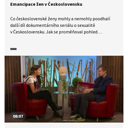
Emancipace žen v Československu
Co československé ženy mohly a nemohly poodhalí
další díl dokumentárního seriálu o sexualitě
v Československu. Jak se proměňoval pohled
socialistické společnosti na roli matky či obecně roli
muže a ženy v procesu výchovy dětí? A jak s tím souvisí
známé „Husákovy děti“?
06:07