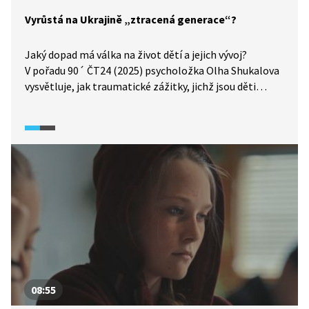
Vyrůstá na Ukrajině „ztracená generace“?
Jaký dopad má válka na život dětí a jejich vývoj?
V pořadu 90´ ČT24 (2025) psycholožka Olha Shukalova
vysvětluje, jak traumatické zážitky, jichž jsou děti
na Ukrajině svědky, ovlivňují jejich psychiku, kognitivní
rozvoj a emoční vývoj na celý život.
08:55