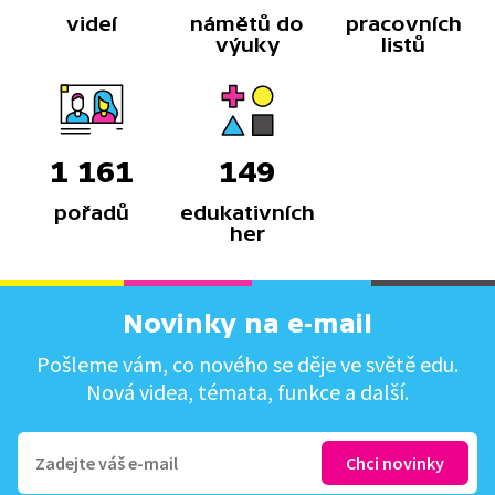
videí
námětů do
pracovních
výuky
listů
1 161
149
pořadů
edukativních
her
Novinky na e-mail
Pošleme vám, co nového se děje ve světě edu.
Nová videa, témata, funkce a další.