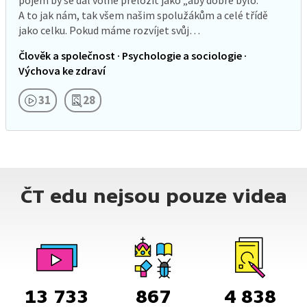
pojem by se dal volně přeložit jako „aby dobře bylo.“
A to jak nám, tak všem našim spolužákům a celé třídě
jako celku. Pokud máme rozvíjet svůj…
Člověk a společnost · Psychologie a sociologie ·
Výchova ke zdraví
31
28
ČT edu nejsou pouze videa
13 733
867
4 838