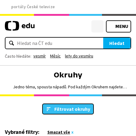
portály České televize
MENU
Hledat
vesmír
Měsíc
lety do vesmíru
Často hledáte:
Okruhy
Jedno téma, spousta nápadů. Pod každým Okruhem najdete
různorodé "Náměty do výuky" plné videí a pracovních listů. Okruhy
vám tak umožní nahlížet jedno téma z odlišných úhlů pohledu. Vybírat
můžete přehledně i podle předmětů a stupňů vzdělávání.
Filtrovat okruhy
Vybrané filtry:
Smazat vše