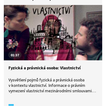
01:37
Fyzická a právnická osoba: Vlastnictví
Vysvětlení pojmů fyzická a právnická osoba
v kontextu vlastnictví. Informace o právním
vymezení vlastnictví mezinárodními smlouvami
o lidských právech a Listinou základních práv
a svobod Ústavy České republiky