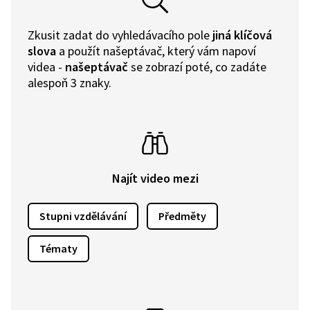
Zkusit zadat do vyhledávacího pole
jiná klíčová
slova
a použít našeptávač, který vám napoví
videa -
našeptávač
se zobrazí poté, co zadáte
alespoň 3 znaky.
Najít video mezi
Stupni vzdělávání
Předměty
Tématy