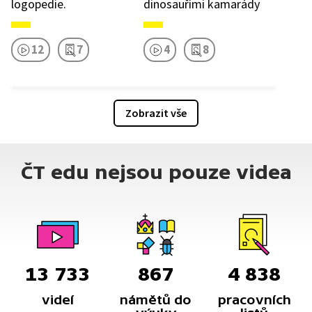
logopedie.
dinosauřími kamarády
12
7
4
8
Zobrazit vše
ČT edu nejsou pouze videa
13 733
867
4 838
videí
námětů do
pracovních