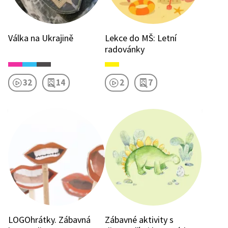
Válka na Ukrajině
Lekce do MŠ: Letní
radovánky
32
14
2
7
LOGOhrátky. Zábavná
Zábavné aktivity s