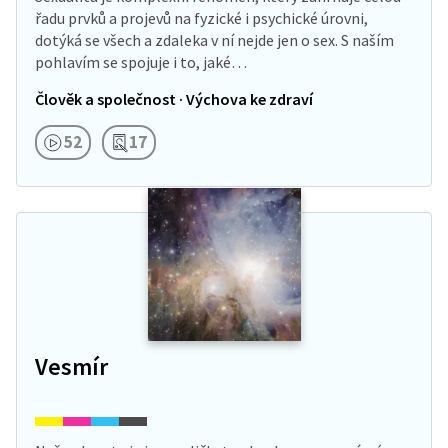
řadu prvků a projevů na fyzické i psychické úrovni,
dotýká se všech a zdaleka v ní nejde jen o sex. S naším
pohlavím se spojuje i to, jaké…
Člověk a společnost · Výchova ke zdraví
52
17
Vesmír