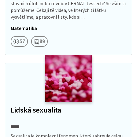
slovních úloh nebo rovnic v CERMAT testech? Se vším ti
pomůžeme. Čekají tě videa, ve kterých ti látku
vysvětlíme, a pracovní listy, kde si…
Matematika
57
89
Lidská sexualita
Sexualita je komplexní fenomén, který zahrnuje celou