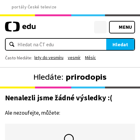
portály České televize
MENU
Hledat
lety do vesmíru
vesmír
Měsíc
Často hledáte:
Hledáte:
prirodopis
Nenalezli jsme žádné výsledky :(
Ale nezoufejte, můžete: