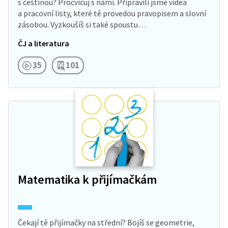
s češtinou? Procvičuj s námi. Připravili jsme videa
a pracovní listy, které tě provedou pravopisem a slovní
zásobou. Vyzkoušíš si také spoustu…
ČJ a literatura
35
101
Matematika k přijímačkám
Čekají tě přijímačky na střední? Bojíš se geometrie,