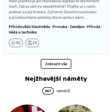
Naše planeta je jen maličkatou kapkou ve vesmírném
moři. Zdá se vám to neuvěřitelné? Pojďte se s námi
podívat za její hranice. Začneme Sluneční soustavou
a prozkoumáme planety, které spolu s námi…
Přírodověda Vlastivěda · Prvouka · Zeměpis · Příroda ·
Věda a technika
91
24
Zobrazit vše
Nejžhavější náměty
867
námětů