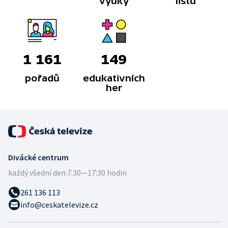
výuky
listů
1 161
149
pořadů
edukativních
her