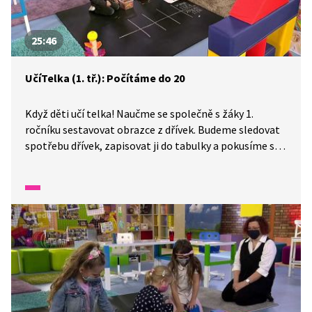
25:46
UčíTelka (1. tř.): Počítáme do 20
Když děti učí telka! Naučme se společně s žáky 1.
ročníku sestavovat obrazce z dřívek. Budeme sledovat
spotřebu dřívek, zapisovat ji do tabulky a pokusíme se
odhalit systém, podle kterého jde spotřeba spočítat.
V úlohách s fazolkami se budeme snažit se o ně
spravedlivě rozdělit.