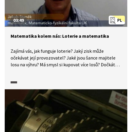
03:49
PL
Matematika kolem nás: Loterie a matematika
Zajímá vás, jak funguje loterie? Jaký zisk může
očekávat její provozovatel? Jaké jsou šance majitele
losu na výhru? Má smysl si kupovat více losů? Dočkáte
se prvního pořadí ve Sportce? Pokud hledáte odpovědi
na takové otázky, prohlédněte si pracovní list.