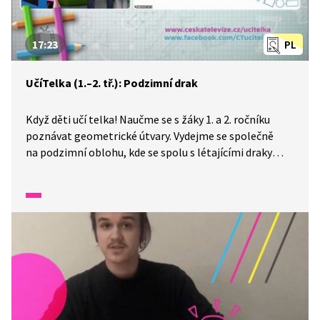
17:23
PL
UčíTelka (1.–2. tř.): Podzimní drak
Když děti učí telka! Naučme se s žáky 1. a 2. ročníku
poznávat geometrické útvary. Vydejme se společně
na podzimní oblohu, kde se spolu s létajícími draky
učme matematice. Poznáme, jaké geometrické útvary
v sobě draci skrývají? Dokážeme je spočítat? V závěru si
zkusíme i draka vyrobit. Tak vzhůru do oblak!