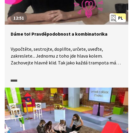
12:51
PL
Dáme to! Pravděpodobnost a kombinatorika
Vypočtěte, sestrojte, doplňte, určete, uveďte,
zakreslete... Jednomu z toho jde hlava kolem.
Zachovejte hlavně klid. Tak jako každá trampota má
svou mez, má i každá úloha své řešení. A na to, abyste
k němu dospěli, určitě nemusíte být Einsteinem. I když
je maturitní zkouška z matematiky každý rok trochu
jiná, okruhy popsané CERMATem se příliš nemění
a nároky na úspěšné složení maturity jsou popsány
poměrně přesně. A my a naše pracovní listy jsme tu
proto, abychom vám pomohli je splnit. Dnes se
společně podíváme na pravděpodobnost a statistiku.