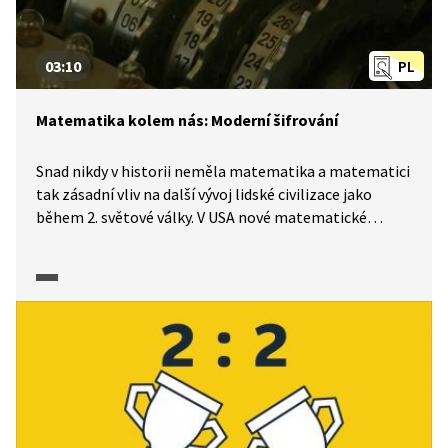
03:10
PL
Matematika kolem nás: Moderní šifrování
Snad nikdy v historii neměla matematika a matematici
tak zásadní vliv na další vývoj lidské civilizace jako
během 2. světové války. V USA nové matematické
metody podstatně urychlily projekt vývoje atomové
bomby, v Británii se skupině matematiků podařilo
rozluštit kód německého šifrovacího stroje Enigma.
Podle odhadů tyto úspěchy matematiky zkrátily válku
o několik let a ušetřily miliony životů. Lepší představu
o tom, jak obtížné bylo luštit šifry vytvořené Enigmou,
můžete získat z pracovního listu.