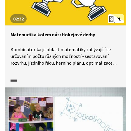
02:32
PL
Matematika kolem nás: Hokejové derby
Kombinatorika je oblast matematiky zabývající se
určováním počtu různých možností - sestavování
rozvrhu, jízdního řádu, herního plánu, optimalizace
technologických procesů, bezpečnost hesel, apod.
Jednoduché kombinatorické úvahy jsou obsaženy
i v následujícím pracovním listě.