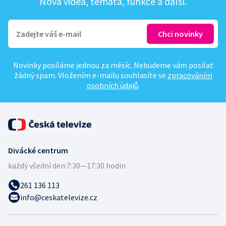
Nová videa, témata, funkce a další.
Novinky posíláme jednou za měsíc. Nebudeme vám posílat
žádný spam. Vložením e-mailu souhlasíte se
zpracováním
osobních údajů
.