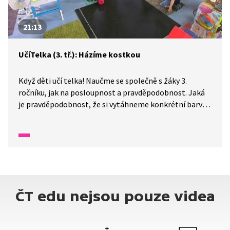
21:13
UčíTelka (3. tř.): Házíme kostkou
Když děti učí telka! Naučme se společně s žáky 3.
ročníku, jak na posloupnost a pravděpodobnost. Jaká
je pravděpodobnost, že si vytáhneme konkrétní barvu
kostky? Vyzkoušíme si projít vývojovým diagramem.
Vytvoříme histogram součtu dvou hodů. Které číslo
padne nejčastěji?
ČT edu nejsou pouze videa