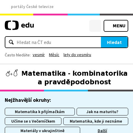
portály České televize
MENU
Hledat
vesmír
Měsíc
lety do vesmíru
Často hledáte:
Matematika - kombinatorika
a pravděpodobnost
Nejžhavější okruhy:
Matematika k přijímačkám
Jak na maturitu?
Učíme se s Večerníčkem
Matematika, kde ji neznáme
Materiály v ukrajinštině
Další