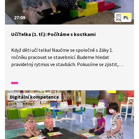
27:09
PL
UčíTelka (1. tř.): Počítáme s kostkami
Když děti učí telka! Naučme se společně s žáky 1.
ročníku pracovat se stavebnicí. Budeme hledat
pravidelný rytmus ve stavbách. Pokusíme se zjistit,
kolik je možné postavit různých staveb ze tří krychlí,
a také si dáme „běhací“ diktát.
Digitální kompetence