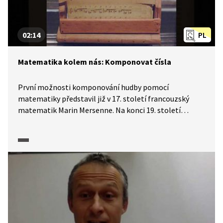
02:14
PL
Matematika kolem nás: Komponovat čísla
První možnosti komponování hudby pomocí
matematiky představil již v 17. století francouzský
matematik Marin Mersenne. Na konci 19. století
vznikla technika skládání hudby zvaná dodekafonie.
Chcete-li se dozvědět něco více o spojení matematiky
s hudbou, podívejte se na přiložený pracovní list.