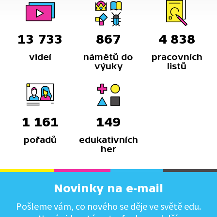
13 733
867
4 838
videí
námětů do
pracovních
výuky
listů
1 161
149
pořadů
edukativních
her
Novinky na e-mail
Pošleme vám, co nového se děje ve světě edu.