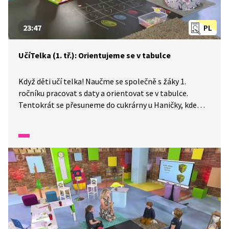
23:47
PL
UčíTelka (1. tř.): Orientujeme se v tabulce
Když děti učí telka! Naučme se společně s žáky 1.
ročníku pracovat s daty a orientovat se v tabulce.
Tentokrát se přesuneme do cukrárny u Haničky, kde
budeme evidovat do tabulky nanuky, kornouty i několik
druhů zmrzlin. Zamyslíme se nad zapeklitými
matematickými otázkami a také zkusíme doplnit
označení sloupečků i řádků do připravené tabulky.