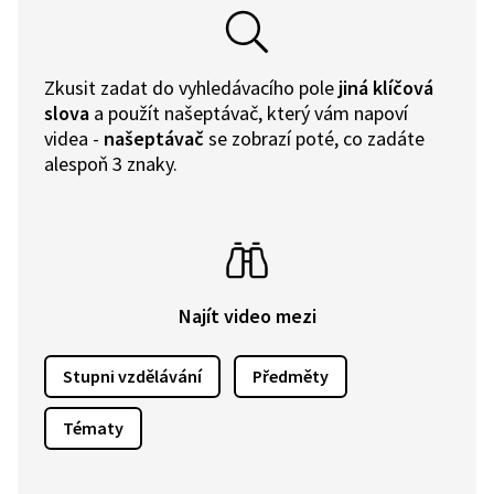
Zkusit zadat do vyhledávacího pole
jiná klíčová
slova
a použít našeptávač, který vám napoví
videa -
našeptávač
se zobrazí poté, co zadáte
alespoň 3 znaky.
Najít video mezi
Stupni vzdělávání
Předměty
Tématy