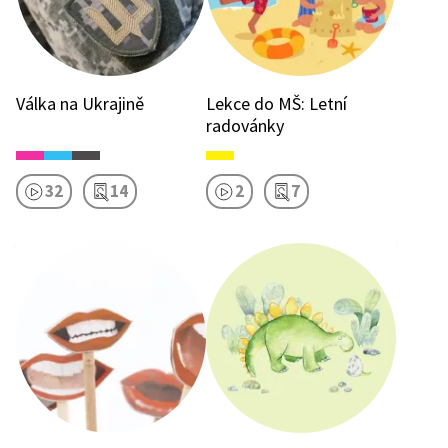
Válka na Ukrajině
Lekce do MŠ: Letní
radovánky
32
14
2
7