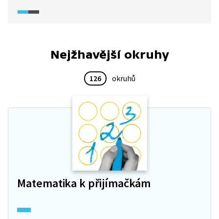
do souvislostí s vývojem českého království.
Na Husova kázání chodila i královna Žofie a řady
dalších Čechů.
Nejžhavější okruhy
126
okruhů
Matematika k přijímačkám