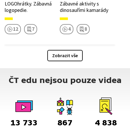
LOGOhrátky. Zábavná
Zábavné aktivity s
logopedie.
dinosauřími kamarády
12
7
4
8
Zobrazit vše
ČT edu nejsou pouze videa
13 733
867
4 838