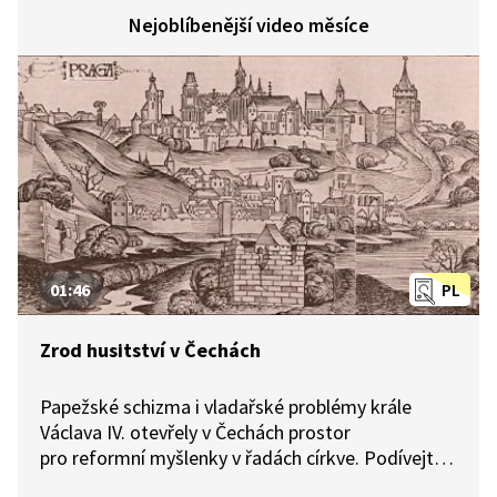
Nejoblíbenější video měsíce
01:46
PL
Zrod husitství v Čechách
Papežské schizma i vladařské problémy krále
Václava IV. otevřely v Čechách prostor
pro reformní myšlenky v řadách církve. Podívejte
se na počátky působení Jana Husa, zasazené