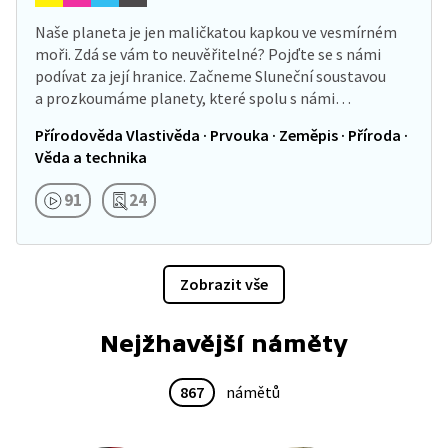
Naše planeta je jen maličkatou kapkou ve vesmírném
moři. Zdá se vám to neuvěřitelné? Pojďte se s námi
podívat za její hranice. Začneme Sluneční soustavou
a prozkoumáme planety, které spolu s námi…
Přírodověda Vlastivěda · Prvouka · Zeměpis · Příroda ·
Věda a technika
91
24
Zobrazit vše
Nejžhavější náměty
867
námětů