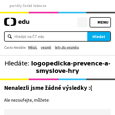
portály České televize
MENU
Hledat
Měsíc
vesmír
lety do vesmíru
Často hledáte:
Hledáte:
logopedicka-prevence-a-
smyslove-hry
Nenalezli jsme žádné výsledky :(
Ale nezoufejte, můžete: