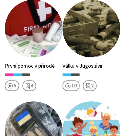
První pomoc v přírodě
Válka v Jugoslávii
5
4
10
2