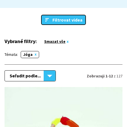
Filtrovat videa
Vybrané filtry:
Smazat vše
Témata:
Jóga
Seřadit podle...
Zobrazuji 1-12
z 127