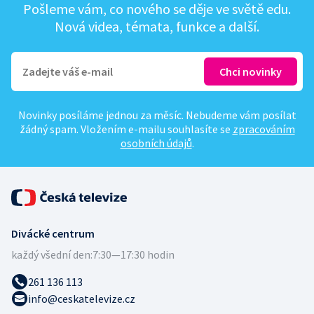
Pošleme vám, co nového se děje ve světě edu.
Nová videa, témata, funkce a další.
Novinky posíláme jednou za měsíc. Nebudeme vám posílat
žádný spam. Vložením e-mailu souhlasíte se
zpracováním
osobních údajů
.