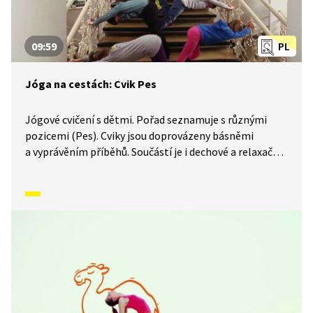
09:59
PL
Jóga na cestách: Cvik Pes
Jógové cvičení s dětmi. Pořad seznamuje s různými
pozicemi (Pes). Cviky jsou doprovázeny básněmi
a vyprávěním příběhů. Součástí je i dechové a relaxační
cvičení.