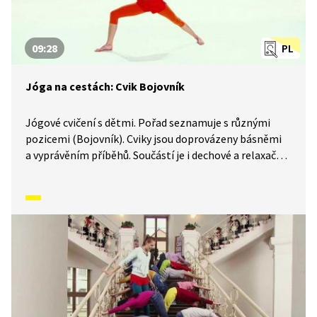
09:28
PL
Jóga na cestách: Cvik Bojovník
Jógové cvičení s dětmi. Pořad seznamuje s různými
pozicemi (Bojovník). Cviky jsou doprovázeny básněmi
a vyprávěním příběhů. Součástí je i dechové a relaxační
cvičení.