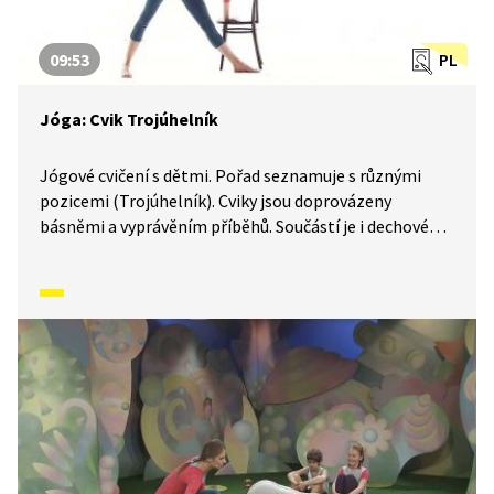
09:53
PL
Jóga: Cvik Trojúhelník
Jógové cvičení s dětmi. Pořad seznamuje s různými
pozicemi (Trojúhelník). Cviky jsou doprovázeny
básněmi a vyprávěním příběhů. Součástí je i dechové
a relaxační cvičení.