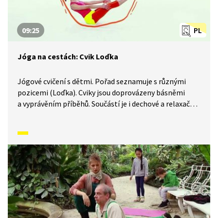
09:25
PL
Jóga na cestách: Cvik Loďka
Jógové cvičení s dětmi. Pořad seznamuje s různými
pozicemi (Loďka). Cviky jsou doprovázeny básněmi
a vyprávěním příběhů. Součástí je i dechové a relaxační
cvičení.