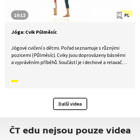
10:12
PL
Jóga: Cvik Půlměsíc
Jógové cvičení s dětmi. Pořad seznamuje s různými
pozicemi (Půlměsíc). Cviky jsou doprovázeny básněmi
a vyprávěním příběhů. Součástí je i dechové a relaxační
cvičení.
Další videa
ČT edu nejsou pouze videa