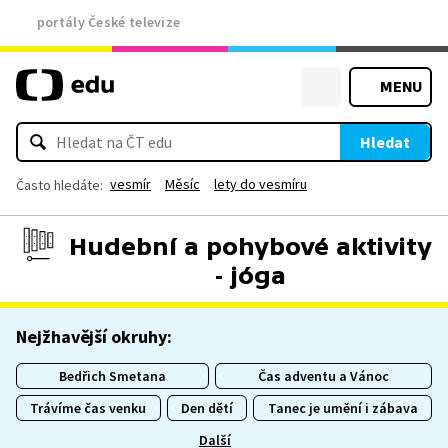
portály České televize
MENU
Hledat
vesmír
Měsíc
lety do vesmíru
Často hledáte:
Hudební a pohybové aktivity
- jóga
Nejžhavější okruhy:
Bedřich Smetana
Čas adventu a Vánoc
Trávíme čas venku
Den dětí
Tanec je umění i zábava
Další