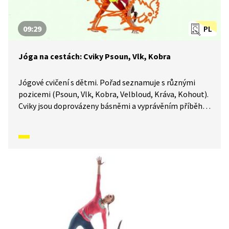
09:29
PL
Jóga na cestách: Cviky Psoun, Vlk, Kobra
Jógové cvičení s dětmi. Pořad seznamuje s různými
pozicemi (Psoun, Vlk, Kobra, Velbloud, Kráva, Kohout).
Cviky jsou doprovázeny básněmi a vyprávěním příběhů.
Součástí je i dechové a relaxační cvičení.