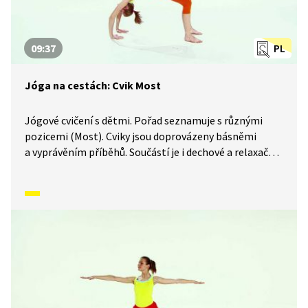
09:37
PL
Jóga na cestách: Cvik Most
Jógové cvičení s dětmi. Pořad seznamuje s různými
pozicemi (Most). Cviky jsou doprovázeny básněmi
a vyprávěním příběhů. Součástí je i dechové a relaxační
cvičení.