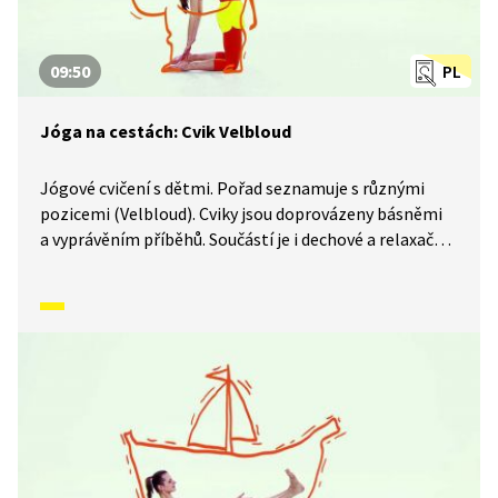
09:50
PL
Jóga na cestách: Cvik Velbloud
Jógové cvičení s dětmi. Pořad seznamuje s různými
pozicemi (Velbloud). Cviky jsou doprovázeny básněmi
a vyprávěním příběhů. Součástí je i dechové a relaxační
cvičení.