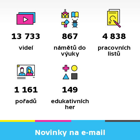
13 733
867
4 838
videí
námětů do
pracovních
výuky
listů
1 161
149
pořadů
edukativních
her
Novinky na e-mail