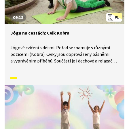
09:18
PL
Jóga na cestách: Cvik Kobra
Jógové cvičení s dětmi. Pořad seznamuje s různými
pozicemi (Kobra). Cviky jsou doprovázeny básněmi
a vyprávěním příběhů. Součástí je i dechové a relaxační
cvičení.