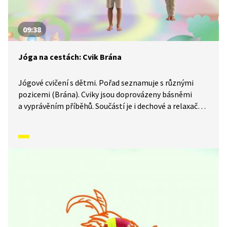
09:38
Jóga na cestách: Cvik Brána
Jógové cvičení s dětmi. Pořad seznamuje s různými
pozicemi (Brána). Cviky jsou doprovázeny básněmi
a vyprávěním příběhů. Součástí je i dechové a relaxační
cvičení.