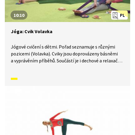
10:10
PL
Jóga: Cvik Volavka
Jógové cvičení s dětmi. Pořad seznamuje s různými
pozicemi (Volavka). Cviky jsou doprovázeny básněmi
a vyprávěním příběhů. Součástí je i dechové a relaxační
cvičení.