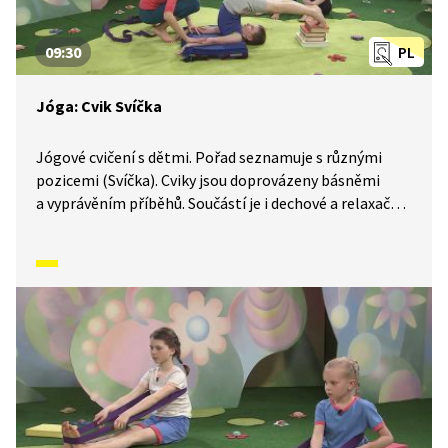
09:30
PL
Jóga: Cvik Svíčka
Jógové cvičení s dětmi. Pořad seznamuje s různými
pozicemi (Svíčka). Cviky jsou doprovázeny básněmi
a vyprávěním příběhů. Součástí je i dechové a relaxační
cvičení.