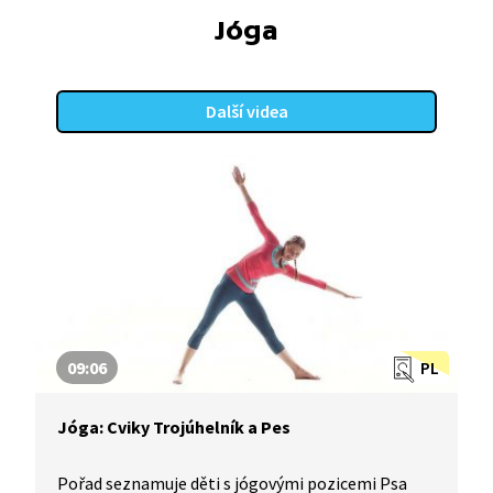
Jóga
Další videa
09:06
PL
Jóga: Cviky Trojúhelník a Pes
Pořad seznamuje děti s jógovými pozicemi Psa