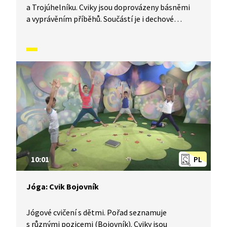
a Trojúhelníku. Cviky jsou doprovázeny básněmi
a vyprávěním příběhů. Součástí je i dechové
a relaxační cvičení.
10:01
PL
Jóga: Cvik Bojovník
Jógové cvičení s dětmi. Pořad seznamuje
s různými pozicemi (Bojovník). Cviky jsou