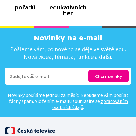
pořadů
edukativních
her
Novinky na e-mail
Pošleme vám, co nového se děje ve světě edu.
Nová videa, témata, funkce a další.
Novinky posíláme jednou za měsíc. Nebudeme vám posílat
žádný spam. Vložením e-mailu souhlasíte se
zpracováním
osobních údajů
.