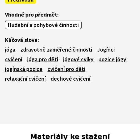
Vhodné pro předmět:
Hudební a pohybové činnosti
Klíčová slova:
jóga
zdravotně zaměřené činnosti
Jogínci
cvičení
jóga pro děti
jógové cviky
pozice jógy
jogínská pozice
cvičení pro děti
relaxační cvičení
dechové cvičení
Materiály ke stažení