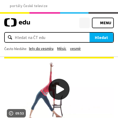
portály České televize
MENU
Hledat
lety do vesmíru
Měsíc
vesmír
Často hledáte:
09:53