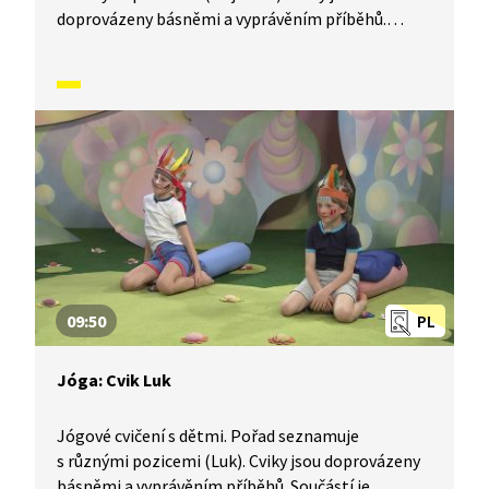
doprovázeny básněmi a vyprávěním příběhů.
Součástí je i dechové a relaxační cvičení.
09:50
PL
Jóga: Cvik Luk
Jógové cvičení s dětmi. Pořad seznamuje
s různými pozicemi (Luk). Cviky jsou doprovázeny
básněmi a vyprávěním příběhů. Součástí je