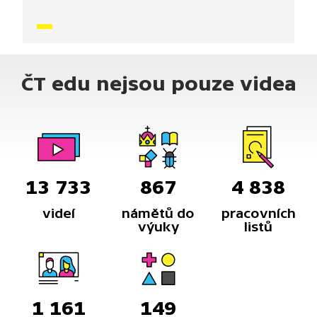
i dechové a relaxační cvičení.
ČT edu nejsou pouze videa
13 733
867
4 838
videí
námětů do
pracovních
výuky
listů
1 161
149