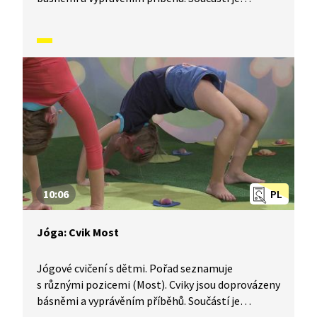
i dechové a relaxační cvičení.
10:06
PL
Jóga: Cvik Most
Jógové cvičení s dětmi. Pořad seznamuje
s různými pozicemi (Most). Cviky jsou doprovázeny
básněmi a vyprávěním příběhů. Součástí je