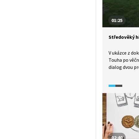
automaticky o
01:25
Středověký h
V ukázce z do
Touha po věčn
dialog dvou p
podoby středo
V křesťanské s
pohřbívalo co 
Hřbitovy byly
bez náhrobků 
z pragmatické
tipnout proč.
02:40