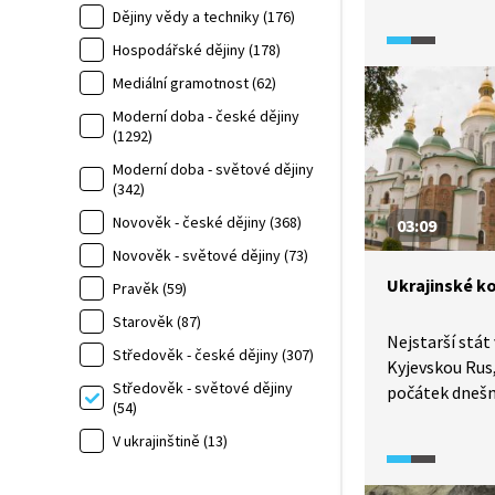
Dějiny vědy a techniky (176)
slavnou bitvou
poblíž tohoto
Hospodářské dějiny (178)
Objektivu (led
Mediální gramotnost (62)
do Hastingsu 
Moderní doba - české dějiny
a připomeneme
(1292)
historii a pr
Moderní doba - světové dějiny
podobu tohot
(342)
Novověk - české dějiny (368)
03:09
Novověk - světové dějiny (73)
Ukrajinské ko
Pravěk (59)
Starověk (87)
Nejstarší stát
Středověk - české dějiny (307)
Kyjevskou Rus,
Středověk - světové dějiny
počátek dnešn
(54)
Ukrajinci, Běl
V ukrajinštině (13)
V dokumentu U
(2015) Martin 
počátky a kul