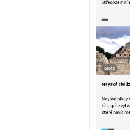
Středozemníh
nachází mnoh
míst, která jso
největší mono
judaismus, kře
Na hoře Nebo, 
Mojžíš spatřil
Ve vodách Jor
Janem Křitele
05:42
Mayská civili
Mayové nikdy 
říši, spíše vyt
které navíc m
nepřetržitě vál
se rozprostír