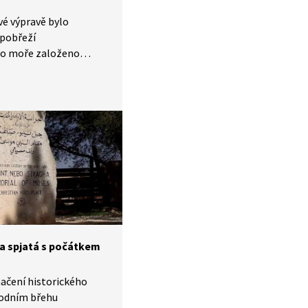
vé výpravě bylo
pobřeží
o moře založeno
království. Tento
existoval přibližně 200
eho existence v něm
ik opevněných hradů.
nich jsou Kerak
 vám představí video.
ta spjatá s počátkem
načení historického
hodním břehu