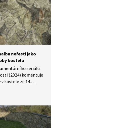
kého státu.
alba neřestí jako
oby kostela
kumentárního seriálu
osti (2024) komentuje
 v kostele ze 14.
znázorňují velice
krétní lidské neřesti.
na nich trestají
azy vzkazují věřícím, že
znamená vykoupení
e může zažít horké
í se jí dostat