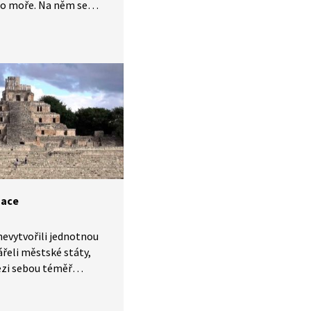
o moře. Na něm se
o památek a poutních
u důležitá pro tři
teistická náboženství:
sťanství a islám.
jak uvidíte ve videu,
 zemi zaslíbenou.
dánu pak byl pokřtěn
m Ježíš Kristus.
zace
nevytvořili jednotnou
vářeli městské státy,
ezi sebou téměř
čily. Mayská civilizace
ala na poloostrově