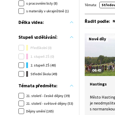
s pracovními listy (8)
Témata:
Středov
s materiály v ukrajinštině (1)
Řadit podle
:
N
Délka videa:
Stupeň vzdělávání:
Nové díly
Předškolní (0)
1. stupeň ZŠ (0)
2. stupeň ZŠ (48)
06:45
Střední škola (49)
Hastings
Témata předmětu:
21. století - české dějiny (39)
Město Hastings
je neodmyslit
21. století - světové dějiny (53)
s normanskou 
Dějiny umění (165)
Dobyvatele do