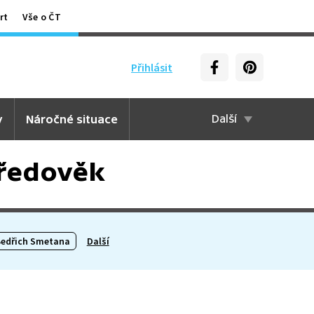
rt
Vše o ČT
Přihlásit
y
Náročné situace
Další
středověk
edřich Smetana
Další