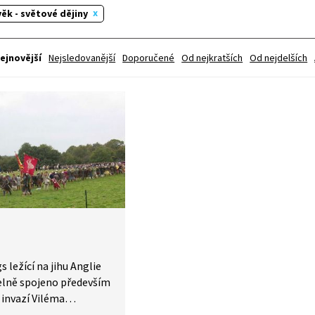
ěk - světové dějiny
ejnovější
Nejsledovanější
Doporučené
Od nejkratších
Od nejdelších
 ležící na jihu Anglie
elně spojeno především
invazí Viléma
 Anglie a následnou