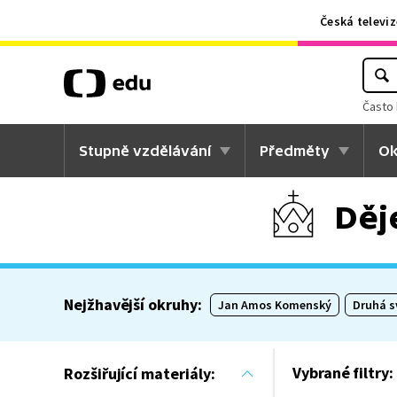
Česká televiz
Často 
Stupně vzdělávání
Předměty
Ok
Děj
Nejžhavější okruhy:
Jan Amos Komenský
Druhá s
Vybrané filtry:
Rozšiřující materiály: