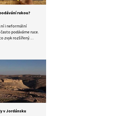
 podávání rukou?
í i neformální
 často podáváme ruce.
to zvyk rozšířený
 vzal? Věděli jste, že se
 už starověká
ce prozradí video
the fact (2024).
dy v Jordánsku