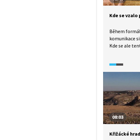
Kde se vzalo
Během formáln
komunikace si
Kde se ale ten
po celém světě
o něm zmiňuje
literatura? Ví
z pořadu What 
08:03
Křižácké hra