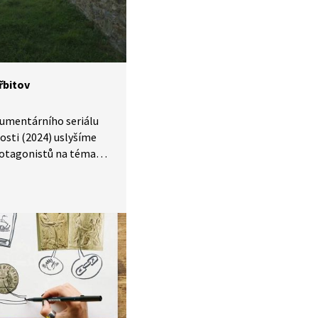
dpuštění.
řbitov
kumentárního seriálu
osti (2024) uslyšíme
rotagonistů na téma
věkého hřbitova.
polečnosti se
nejblíže kostela.
 neuspořádané,
a ohrazovány
ho důvodu. Zkuste si