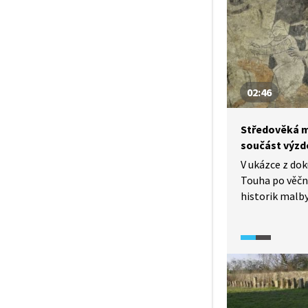
východoevrops
02:46
Středověká m
součást výzd
V ukázce z do
Touha po věčn
historik malby
století, které 
sugestivně kon
Satan a ďábel 
provinění. Obr
smrt sama ne
z hříchu a duš
chvilky a nemus