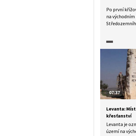
Po první křížo
na východním 
Středozemníh
Jeruzalémské 
křižácký stát 
let a během j
vzniklo někol
Nejznámější z 
a Šobak, které
07:37
Levanta: Mís
křesťanství
Levanta je oz
území na výc