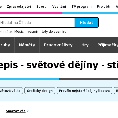
e
Zpravodajství
Sport
iVysílání
TV program
Pro děti
A
Hledat
Měsíc
vesmír
lety do vesmíru
hledáte:
ruhy
Náměty
Pracovní listy
Hry
Přijímačk
epis - světové dějiny - 
větová válka
Grafický design
Pravěk: nejstarší dějiny lidstva
B
Smazat vše