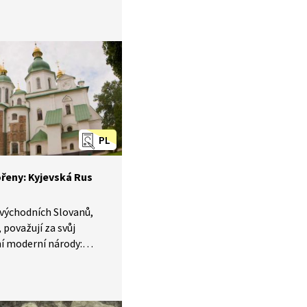
, která se odehrála
 města. V reportáži
en 2026) se
vypravíme
 si jeho slavnou
ozkoumáme i současnou
o města.
PL
řeny: Kyjevská Rus
 východních Slovanů,
 považují za svůj
í moderní národy:
orusové i Rusové.
krajino, nezlob se
C. Putna vysvětluje
turu tohoto