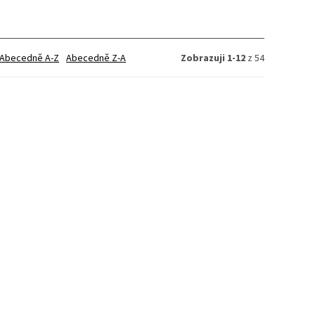
Abecedně A-Z
Abecedně Z-A
Zobrazuji 1-12
z 54