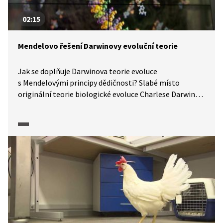
02:15
Mendelovo řešení Darwinovy evoluční teorie
Jak se doplňuje Darwinova teorie evoluce
s Mendelovými principy dědičnosti? Slabé místo
originální teorie biologické evoluce Charlese Darwina
byla takzvaná směsná dědičnost, tedy předpoklad, že
fenotyp potomků je průměrem znaků jejich rodičů.
Toto vyvrací experimentální práce Gregora Mendela,
která odhaluje existenci genových alel a dokáže
fenotypové poměry u potomků nejen popisovat, ale
i předpovídat.