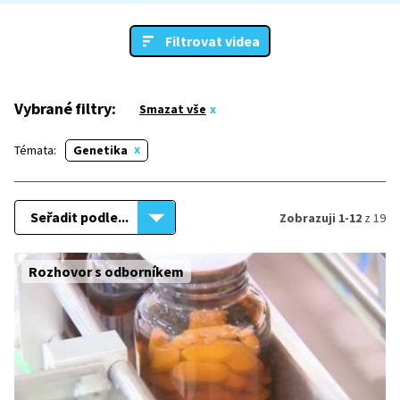
Filtrovat videa
Vybrané filtry:
Smazat vše
Témata:
Genetika
Seřadit podle...
Zobrazuji 1-12
z 19
Rozhovor s odborníkem