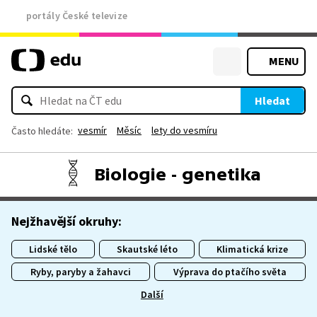
portály České televize
MENU
Hledat
vesmír
Měsíc
lety do vesmíru
Často hledáte:
Biologie - genetika
Nejžhavější okruhy:
Lidské tělo
Skautské léto
Klimatická krize
Ryby, paryby a žahavci
Výprava do ptačího světa
Další