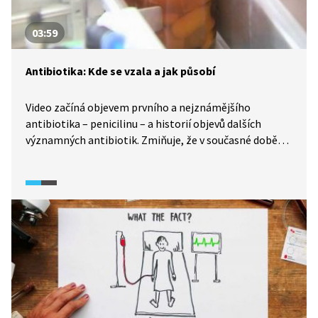
03:59
Antibiotika: Kde se vzala a jak působí
Video začíná objevem prvního a nejznámějšího
antibiotika – penicilinu – a historií objevů dalších
významných antibiotik. Zmiňuje, že v současné době
kvůli nadužívání antibiotik a s tím souvisejících
bakteriálních rezistencí závodíme při vývoji nových
antibiotik s časem; dle odborníků se může jednat
o závažnější problém než současná globální
klimatická změna. V současné době zemře jen v EU
na neléčitelná bakteriální onemocnění a přidružené
komplikace až půl milionu lidí ročně. Ve videu se dále
dozvíme, jak antibiotika působí a proč jsou účinná proti
bakteriím, ale nikoli proti virům.