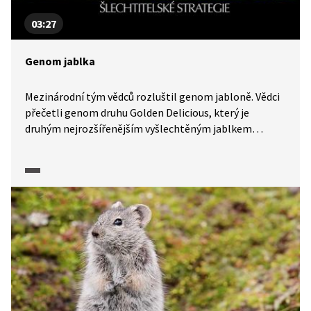
03:27
Genom jablka
Mezinárodní tým vědců rozluštil genom jabloně. Vědci
přečetli genom druhu Golden Delicious, který je
druhým nejrozšířenějším vyšlechtěným jablkem
na světě. Znalost sekvencí DNA nyní napomůže
k dalšímu šlechtění tohoto ovoce a k vytvoření nové
rostliny budoucnosti.