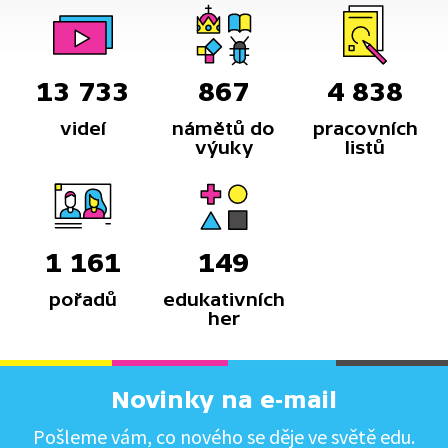
13 733
867
4 838
videí
námětů do
pracovních
výuky
listů
1 161
149
pořadů
edukativních
her
Novinky na e-mail
Pošleme vám, co nového se děje ve světě edu.