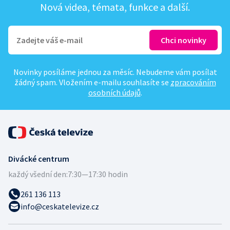
Nová videa, témata, funkce a další.
Novinky posíláme jednou za měsíc. Nebudeme vám posílat
žádný spam. Vložením e-mailu souhlasíte se
zpracováním
osobních údajů
.