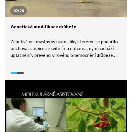
02:28
Genetická modifikace drůbeže
Zdánlivě nesmyslný výzkum, díky kterému se podařilo
odchovat slepice se svítícíma nohama, nyní nachází
uplatnění v prevenci virového onemocnění drůbeže.
Český tým vědců použil technologii ke genetické
úpravě slepice, která vede k rezistenci kmene vůči ptačí
leukóze. V EU zatím není možné geneticky
modifikované organismy konzumovat, své místo ale
možná již brzy slepice naleznou např. ve Vietnamu
či Číně.