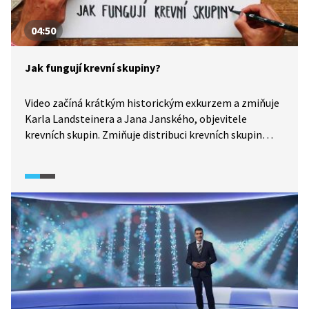
04:50
Jak fungují krevní skupiny?
Video začíná krátkým historickým exkurzem a zmiňuje
Karla Landsteinera a Jana Janského, objevitele
krevních skupin. Zmiňuje distribuci krevních skupin
ze systému AB0 po světě i další krevní systémy, jako je
např. Rh faktor. Dále se ve videu dozvíme, na jakém
principu krevní skupiny fungují.