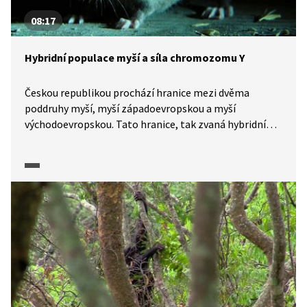
08:17
Hybridní populace myší a síla chromozomu Y
Českou republikou prochází hranice mezi dvěma
poddruhy myší, myší západoevropskou a myší
východoevropskou. Tato hranice, tak zvaná hybridní
zóna, shodou okolností prochází bývalým umístěním
železné opony a je zajímavým místem pro genetické
analýzy, které zkoumají, jak se jedinci obou poddruhů
kříží. Ukazuje se totiž, že některé geny (například
chromozom Y) mají schopnost překonávat hranici
snáze a narušovat tak rovnováhu mezi pohlavími. Zdá
se tedy, že dochází i ke kompetici mezi jednotlivými
druhy na úrovni samotných genů.