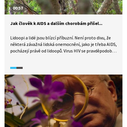
00:57
Jak člověk k AIDS a dalším chorobám přišel...
Lidoopi a lidé jsou blízcí příbuzní. Není proto divu, že
některá závažná lidská onemocnění, jako je třeba AIDS,
pocházejí právě od lidoopů. Virus HIV se pravděpodobně
přenesl na člověka ze šimpanzů již před sto lety.