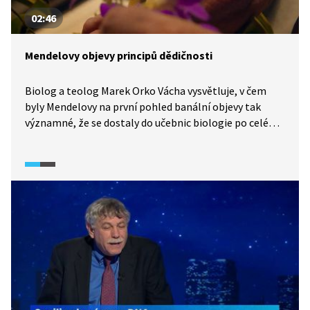
02:46
Mendelovy objevy principů dědičnosti
Biolog a teolog Marek Orko Vácha vysvětluje, v čem
byly Mendelovy na první pohled banální objevy tak
významné, že se dostaly do učebnic biologie po celém
světě. Video dále odhaluje, jakou roli má matematika
v genetice a které fenotypové znaky hrachu zkoumal
Mendel ve své práci. Objasníme si i úplnou a neúplnou
dominanci genů.