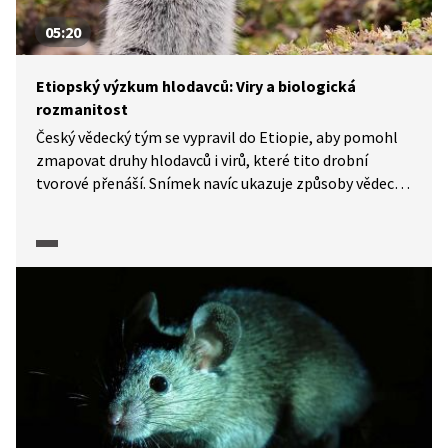
05:20
Etiopský výzkum hlodavců: Viry a biologická
rozmanitost
Český vědecký tým se vypravil do Etiopie, aby pomohl
zmapovat druhy hlodavců i virů, které tito drobní
tvorové přenáší. Snímek navíc ukazuje způsoby vědecké
práce přímo v terénu, kulturní rozdíly a specifika této
rozmanité země.