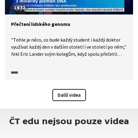
14:32
Přečtení lidského genomu
"Tohle je něco, co bude každý student i každý doktor
využívat každý den v dalším století i ve století po něm,"
řekl Eric Lander svým kolegům, když spolu přečetli
lidský genom. Díky tomu můžeme lépe pochopit, jak
vznikají různé nemoci a také se jim lépe bránit. Genom
je jako kniha příběhů, která byla psána miliardy let
a ve které je tolik krásných příběhů.
Další videa
ČT edu nejsou pouze videa