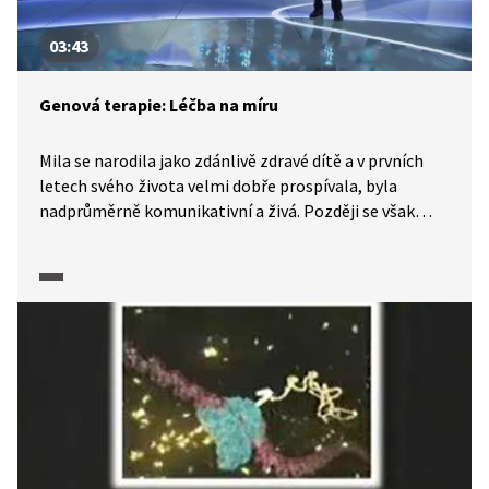
03:43
Genová terapie: Léčba na míru
Mila se narodila jako zdánlivě zdravé dítě a v prvních
letech svého života velmi dobře prospívala, byla
nadprůměrně komunikativní a živá. Později se však
začaly projevovat příznaky vzácného genetického
onemocnění, které bylo u Mily objeveno. Ve videu se
podíváme na to, jak lékaři zkoumali Milinu DNA
a hledali pro ni specifický personalizovaný lék, tedy lék
šitý na míru konkrétnímu pacientovi. Podrobněji se
podíváme také na to, co je příčinou vzácné Battenovy
choroby a jaké možnosti léčby Mile poskytla genová
terapie. Běžně dostupné léky jsou vyráběny tak, aby
vyhovovaly co nejširšímu spektru pacientů. Každý z nás
je však jiný a aby byla léčba v některých případech co
nejúčinnější, musí se moderní lékařská věda ubírat