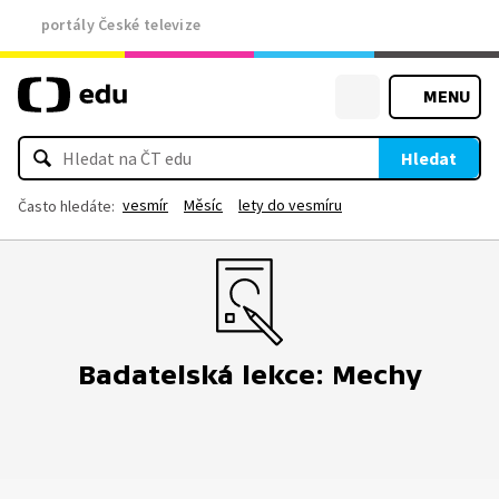
portály České televize
MENU
Hledat
vesmír
Měsíc
lety do vesmíru
Často hledáte:
Badatelská lekce: Mechy