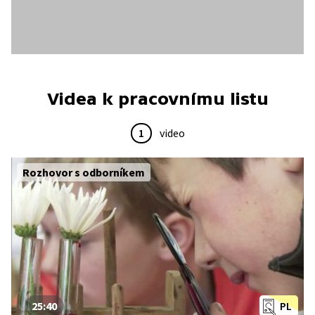
Videa k pracovnímu listu
1
video
Rozhovor s odborníkem
25:40
PL