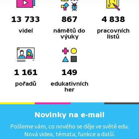
13 733
867
4 838
videí
námětů do
pracovních
výuky
listů
1 161
149
pořadů
edukativních
her
Novinky na e-mail
Pošleme vám, co nového se děje ve světě edu.
Nová videa, témata, funkce a další.