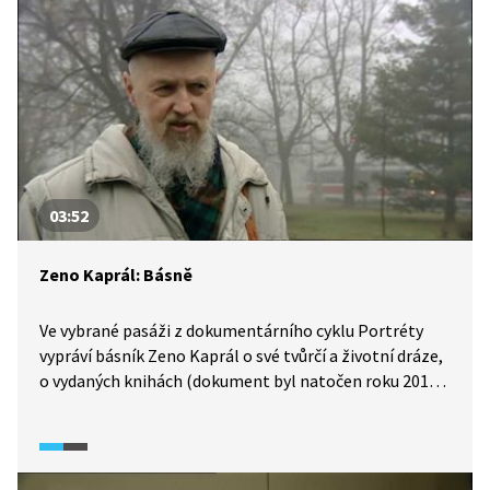
03:52
Zeno Kaprál: Básně
Ve vybrané pasáži z dokumentárního cyklu Portréty
vypráví básník Zeno Kaprál o své tvůrčí a životní dráze,
o vydaných knihách (dokument byl natočen roku 2018)
i o tom, proč se pouští do psaní dětské poezie. V závěru
pasáže recituje jeho syn Filip Kaprál jednu z otcových
dětských básní.