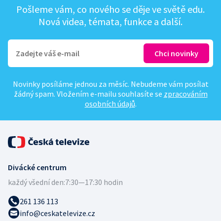
Pošleme vám, co nového se děje ve světě edu.
Nová videa, témata, funkce a další.
Novinky posíláme jednou za měsíc. Nebudeme vám posílat
žádný spam. Vložením e-mailu souhlasíte se
zpracováním
osobních údajů
.