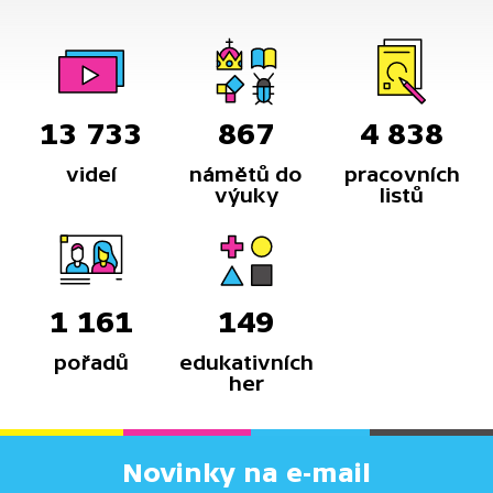
13 733
867
4 838
videí
námětů do
pracovních
výuky
listů
1 161
149
pořadů
edukativních
her
Novinky na e-mail