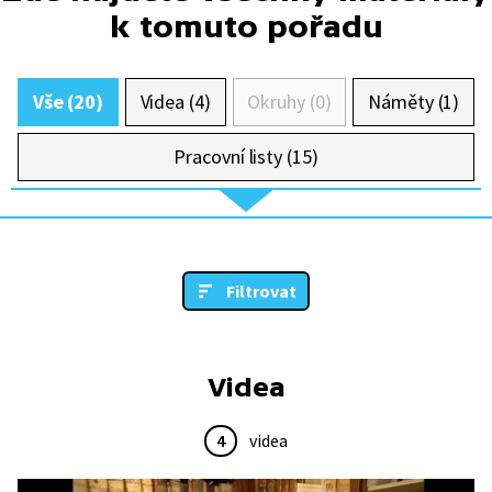
k tomuto pořadu
Vše (20)
Videa (4)
Okruhy (0)
Náměty (1)
Pracovní listy (15)
Filtrovat
Videa
4
videa