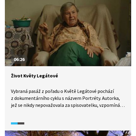
06:26
Život Květy Legátové
Vybraná pasáž z pořadu o Květě Legátové pochází
z dokumentárního cyklu s názvem Portréty. Autorka,
jež se nikdy nepovažovala za spisovatelku, vzpomíná
na svůj život a na to, co ji během něj formovalo.
Prozradí i to, jaký je její vztah k víře.