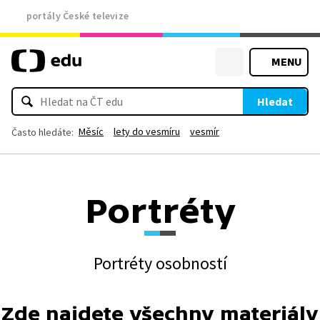
portály České televize
MENU
Hledat
Měsíc
lety do vesmíru
vesmír
Často hledáte:
Portréty
Portréty osobností
Zde najdete všechny materiály