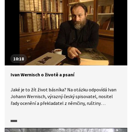
10:18
Ivan Wernisch o životě a psaní
Jaké je to žít život básníka? Na otázku odpovídá Ivan
Johann Wernisch, výrazný český spisovatel, nositel
řady ocenění a překladatel z němčiny, ruštiny
a vlámštiny. Dále hovoří o tom, co ho v tvorbě
ovlivňuje, představuje publikaci Zapadlo slunce
za dnem, který nebyl a v neposlední řadě předčítá
ze svých knih.