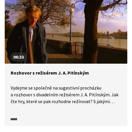
06:33
Rozhovor s režisérem J. A. Pitínským
Vydejme se společně na sugestivní procházku
a rozhovor s divadelním režisérem J. A. Pitínským. Jak
čte hry, které se pak rozhodne režírovat? S jakými
hereckými typy rád spolupracuje? A kteří dramatici ho
oslovují nejvíce? Na tyto, ale i další otázky nalezneme
odpovědi ve videu.