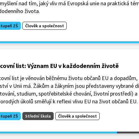
myšlení nad tím, jaký vliv má Evropská unie na praktická tém
dodenního života.
stupeň ZŠ
Člověk a společnost
covní list: Význam EU v každodenním životě
covní list je věnován běžnému životu občanů EU a dopadům, 
ství v Unii má. Žákům a žákyním jsou představeny vybrané díl
tování, studium, spotřebitelské chování, životní prostředí) 
orodých úkolů směřují k reflexi vlivu EU na život občanů EU.
stupeň ZŠ
Střední škola
Člověk a společnost