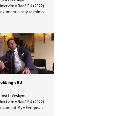
nictvím v Radě EU (2022)
 dokument, který se mimo
noval i představení
ch českých úředníků
cích v Bruselu. Mnohé
řekvapí, že i takový
 může jezdit
teboardu. Čemu se
ně Češi v Bruselu věnují?
lobbing v EU
slosti s českým
nictvím v Radě EU (2022)
dokument My v Evropě.
né se věnoval i představení