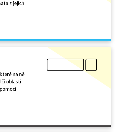
ata z jejich
které na ně
čí oblasti
a pomocí