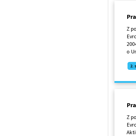
Pra
Z po
Evro
2004
o Un
2. 
Pra
Z po
Evro
Akti