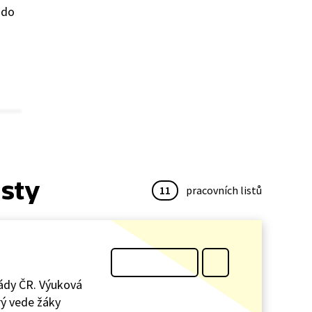
 do
isty
11
pracovních listů
lády ČR. Výuková
rý vede žáky