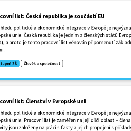
covní list: Česká republika je součástí EU
hledu politické a ekonomické integrace v Evropě je nejvýzn
pská unie. Česká republika je jedním z členských států Evro
), a proto je tento pracovní list věnován připomenutí základ
ii.
stupeň ZŠ
Člověk a společnost
covní list: Členství v Evropské unii
hledu politické a ekonomické integrace v Evropě je nejvýzn
pská unie. Pracovní list je zaměřen na její dílčí oblast – člens
vity jsou založeny na práci s fakty a jejich propojení s příkla