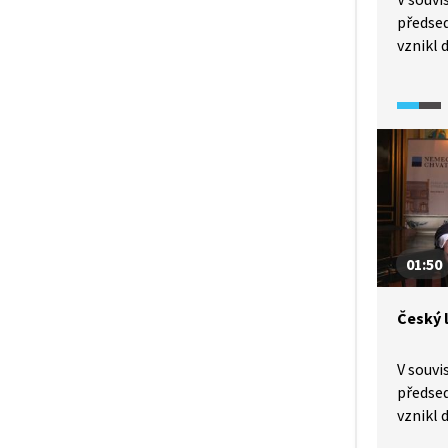
předsed
vznikl
jiné vě
některý
pracují
možná p
úředník
na ska
konkrét
01:50
Český 
V souvi
předsed
vznikl 
Mimo ji