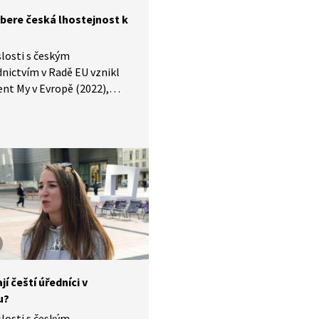
 bere česká lhostejnost k
slosti s českým
nictvím v Radě EU vznikl
t My v Evropě (2022),
e mimo jiné věnoval i vztahu
 občanů k Evropské unii.
formace přináší k tomuto
 sociologické průzkumy?
 vztah českých občanů k EU
hostejný? V čem se liší
tních členských zemí?
te se.
jí čeští úředníci v
u?
slosti s českým