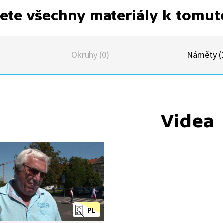
ete všechny materiály k tomu
Okruhy (0)
Náměty (
Videa
PL