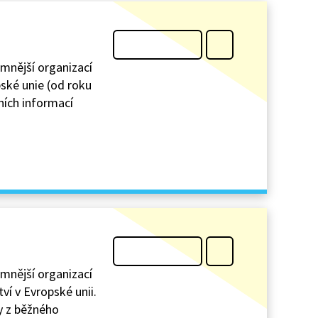
amnější organizací
pské unie (od roku
ních informací
amnější organizací
tví v Evropské unii.
dy z běžného