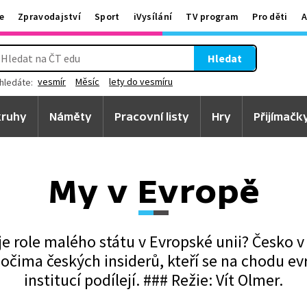
e
Zpravodajství
Sport
iVysílání
TV program
Pro děti
A
Hledat
vesmír
Měsíc
lety do vesmíru
hledáte:
ruhy
Náměty
Pracovní listy
Hry
Přijímačk
My v Evropě
je role malého státu v Evropské unii? Česko 
a očima českých insiderů, kteří se na chodu e
institucí podílejí. ### Režie: Vít Olmer.