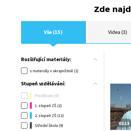
Zde najd
Vše (15)
Videa (3)
Rozšiřující materiály:
s materiály v ukrajinštině (2)
Stupeň vzdělávání:
Předškolní (0)
1. stupeň ZŠ (2)
2. stupeň ZŠ (12)
02:13
Střední škola (9)