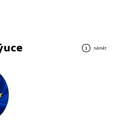
ýuce
1
námět