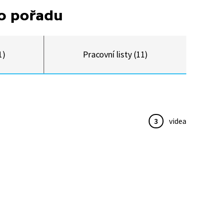
to pořadu
1)
Pracovní listy (11)
3
videa