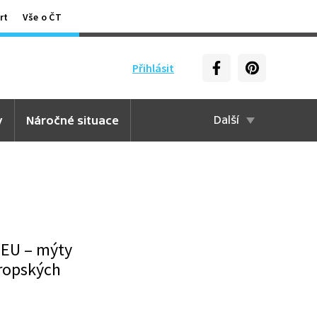
rt
Vše o ČT
Přihlásit
y
Náročné situace
Další
v EU – mýty
vropských