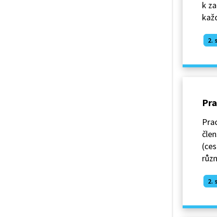
k za
kaž
2. 
Pra
Pra
člen
(ces
různ
2. 