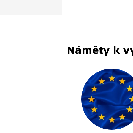
ací, které v Bruselu mimo
instituce EU ovlivňují
tivu. Jak takový český
 neboli prosazování
h zájmů a témat vypadá?
Náměty k v