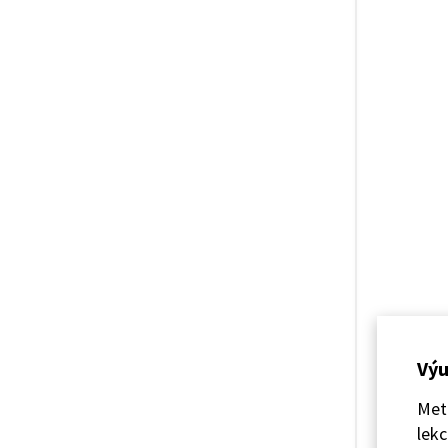
Výu
Meto
lekc