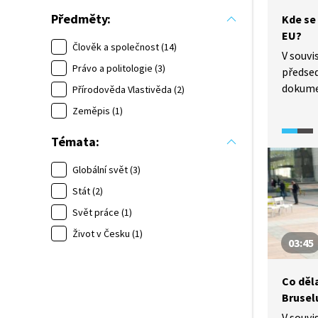
Předměty:
Kde se
EU?
Člověk a společnost (14)
V souvi
Právo a politologie (3)
předsed
dokumen
Přírodověda Vlastivěda (2)
který s
Zeměpis (1)
českých
Jaké in
Témata:
tématu
Proč je
Globální svět (3)
často l
Stát (2)
od osta
Svět práce (1)
Podívej
Život v Česku (1)
03:45
Co děla
Brusel
V souvi