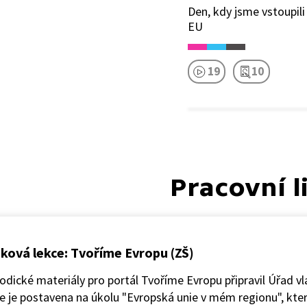
Den, kdy jsme vstoupili
EU
19
10
Pracovní l
ková lekce: Tvoříme Evropu (ZŠ)
dické materiály pro portál Tvoříme Evropu připravil Úřad v
e je postavena na úkolu "Evropská unie v mém regionu", kte