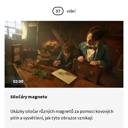
37
videí
02:00
Siločáry magnetu
Ukázky siločar různých magnetů za pomoci kovových
pilin a vysvětlení, jak tyto obrazce vznikají.