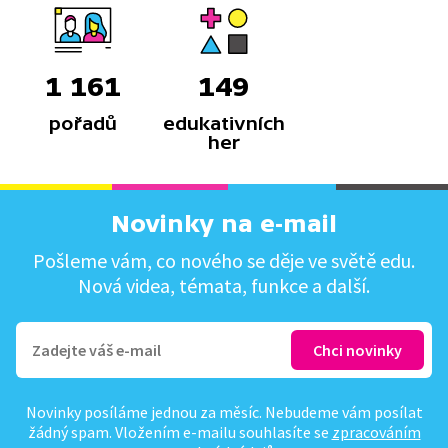
1 161
149
pořadů
edukativních
her
Novinky na e-mail
Pošleme vám, co nového se děje ve světě edu.
Nová videa, témata, funkce a další.
Novinky posíláme jednou za měsíc. Nebudeme vám posílat
žádný spam. Vložením e-mailu souhlasíte se
zpracováním