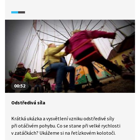
00:52
Odstředivá síla
Krátká ukázka a vysvětlení vzniku odstředivé síly
při otáčivém pohybu. Co se stane při velké rychlosti
v zatáčkách? Ukážeme si na řetízkovém kolotoči.