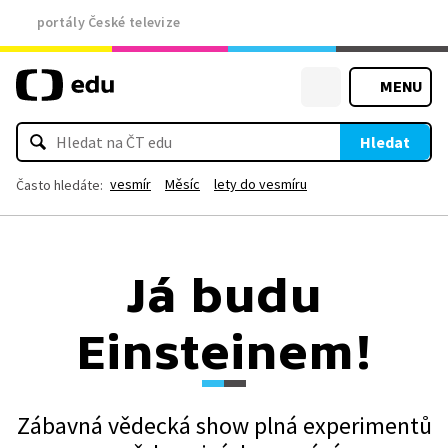
portály České televize
MENU
Hledat
vesmír
Měsíc
lety do vesmíru
Často hledáte:
Já budu
Einsteinem!
Zábavná vědecká show plná experimentů