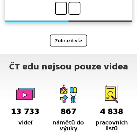
Zobrazit vše
ČT edu nejsou pouze videa
13 733
867
4 838
videí
námětů do
pracovních
výuky
listů