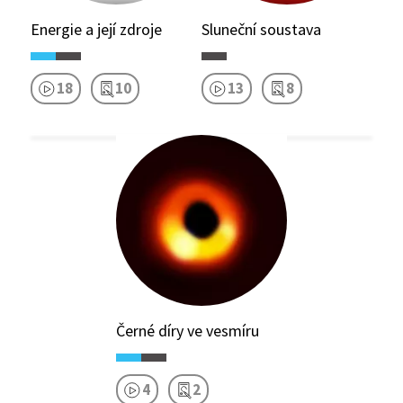
Energie a její zdroje
Sluneční soustava
18
10
13
8
Černé díry ve vesmíru
4
2