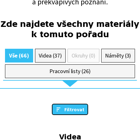
a překvapivých poznání.
Zde najdete všechny materiály
k tomuto pořadu
Vše (66)
Videa (37)
Okruhy (0)
Náměty (3)
Pracovní listy (26)
Filtrovat
Videa