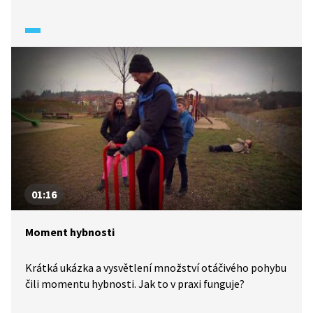
působí silou a podle zákona akce a reakce i medvídek
na ně působí stejně velkou silou opačného směru. Když
se medvídek roztrhl, síly přestaly působit a chlapci
spadli.
01:16
Moment hybnosti
Krátká ukázka a vysvětlení množství otáčivého pohybu
čili momentu hybnosti. Jak to v praxi funguje?