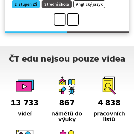
2. stupeň ZŠ
Střední škola
Anglický jazyk
ČT edu nejsou pouze videa
13 733
867
4 838
videí
námětů do
pracovních
výuky
listů