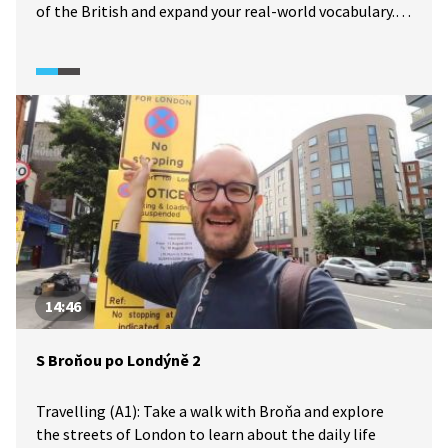
of the British and expand your real-world vocabulary.
Cestování (A1): Projděte se s Broňou ulicemi Londýna,
poznejte každodenní život Britů a rozšiřte si slovní
zásobu z reálného světa.
14:46
S Broňou po Londýně 2
Travelling (A1): Take a walk with Broňa and explore
the streets of London to learn about the daily life