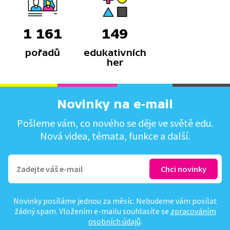
1 161
149
pořadů
edukativních
her
Novinky na e-mail
Pošleme vám, co nového se děje ve světě edu.
Nová videa, témata, funkce a další.
Novinky posíláme jednou za měsíc. Nebudeme vám posílat
žádný spam. Vložením e-mailu souhlasíte se
zpracováním
osobních údajů
.