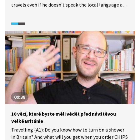
travels even if he doesn't speak the local language at
all. Znáte Ladislava Ziburu? Podívejte se na tento
rozhovor a zjistěte, jak se na svých cestách
dorozumívá, i když místním jazykem třeba vůbec
nemluví.
09:38
10 věcí, které byste měli vědět před návštěvou
Velké Británie
Travelling (A1): Do you know how to turn on a shower
in Britain? And what will you get when you order CHIPS