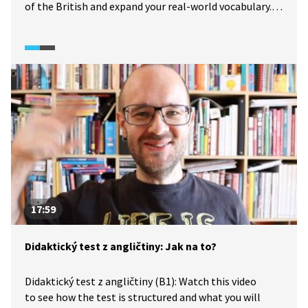
of the British and expand your real-world vocabulary.
Cestování (A1): Projděte se s Broňou ulicemi Londýna,
poznejte každodenní život Britů a rozšiřte si slovní
zásobu z reálného světa.
17:59
Didaktický test z angličtiny: Jak na to?
Didaktický test z angličtiny (B1): Watch this video
to see how the test is structured and what you will