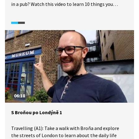
in a pub? Watch this video to learn 10 things you
should definitely know before you travel to Britain.
Cestování (A1): Víte, jak se v Británii zapíná sprcha?
A co dostanete, když si v hospodě objednáte CHIPS?
Podívejte se na toto video a dozvíte se 10 věcí, které
byste rozhodně měli vědět, než vyrazíte do Británie.
06:18
S Broňou po Londýně 1
Travelling (A1): Take a walk with Broňa and explore
the streets of London to learn about the daily life