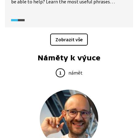
be able to help? Learn the most useful phrases
for giving directions in this video. Hello, could you
please tell me how to get to the airport? Dokázali
byste pomoci? Naučte se nejužitečnější fráze pro popis
cesty a směru v tomto videu.
Zobrazit vše
Náměty k výuce
1
námět