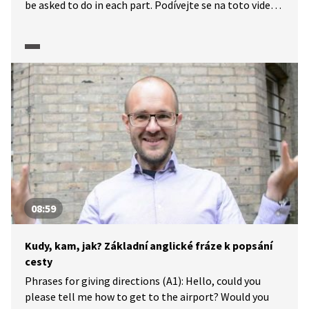
be asked to do in each part. Podívejte se na toto video
a zjistěte, jak je didaktický test z angličtiny
strukturován a co se po vás v jednotlivých částech bude
chtít.
08:59
Kudy, kam, jak? Základní anglické fráze k popsání
cesty
Phrases for giving directions (A1): Hello, could you
please tell me how to get to the airport? Would you