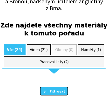
a Broňou, nadšeným učitelem angličtiny
z Brna.
Zde najdete všechny materiály
k tomuto pořadu
Vše (24)
Videa (21)
Okruhy (0)
Náměty (1)
Pracovní listy (2)
Filtrovat