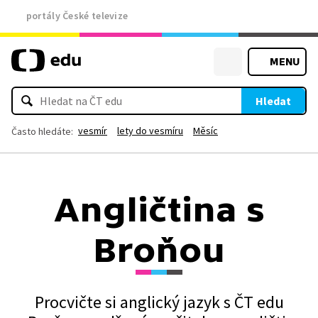
portály České televize
MENU
Hledat
vesmír
lety do vesmíru
Měsíc
Často hledáte:
Angličtina s
Broňou
Procvičte si anglický jazyk s ČT edu