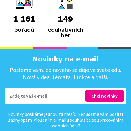
1 161
149
pořadů
edukativních
her
Novinky na e-mail
Pošleme vám, co nového se děje ve světě edu.
Nová videa, témata, funkce a další.
Novinky posíláme jednou za měsíc. Nebudeme vám posílat
žádný spam. Vložením e-mailu souhlasíte se
zpracováním
osobních údajů
.