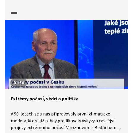
konspirační teorie své zastánce i ve Spojených státech.
Čím tito pochybovači argumentovali a jak lze jejich
argumenty odborně vyvrátit, vysvětluje Daniel Stach
z vědecké redakce ČT. Pořad je součástí série připravené
k 50. výročí přistání na Měsíci.
01:50
Extrémy počasí, vědci a politika
V 90. letech se u nás připravovaly první klimatické
modely, které již tehdy predikovaly výkyvy a častější
projevy extrémního počasí. V rozhovoru s Bedřichem