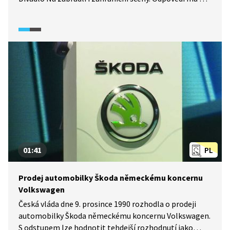
zákaz veřejné činnosti a osobní perzekuce.
Poslechněte si reportáž o životních peripetiích V.
Havla.
01:41
PL
Prodej automobilky Škoda německému koncernu
Volkswagen
Česká vláda dne 9. prosince 1990 rozhodla o prodeji
automobilky Škoda německému koncernu Volkswagen.
S odstupem lze hodnotit tehdejší rozhodnutí jako