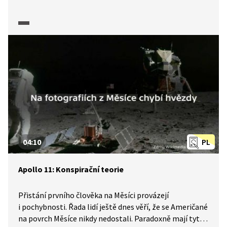
Saturn 5 publicista Karel Pacner a ředitel České
kosmické kanceláře Jan Kolář, který let Apolla 11
v červenci 1969 pro tehdejší československou televizi
komentoval. Pořad je součástí série, kterou ČT
připravila k 50. výročí přistání člověka na Měsíci.
04:10
PL
Apollo 11: Konspirační teorie
Přistání prvního člověka na Měsíci provázejí
i pochybnosti. Řada lidí ještě dnes věří, že se Američané
na povrch Měsíce nikdy nedostali. Paradoxně mají tyto