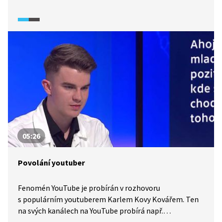
uživatelů, shromažďuje informace o platbách, které
na síti probíhají, informace o typu připojeného zařízení
a IP adresách i aktivitách uživatelů na webech třetích
stran. To vše na základě souhlasu, který Facebooku
uživatelé sami udělili při zakládání účtu na této
sociální síti.
05:26
Povolání youtuber
Fenomén YouTube je probírán v rozhovoru
s populárním youtuberem Karlem Kovy Kovářem. Ten
na svých kanálech na YouTube probírá např.