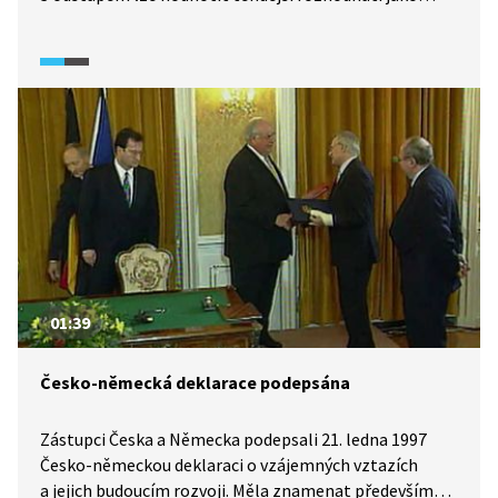
nejzdařilejší případ privatizace státního podniku
na základě přímého prodeje, a ne kuponové
privatizace. Vláda Petra Pitharta si ale ve své době
vyslechla za své rozhodnutí nemalou kritiku.
01:39
Česko-německá deklarace podepsána
Zástupci Česka a Německa podepsali 21. ledna 1997
Česko-německou deklaraci o vzájemných vztazích
a jejich budoucím rozvoji. Měla znamenat především