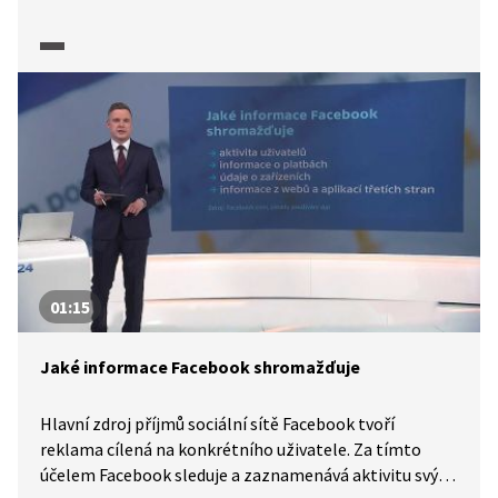
Moldánem, předním českým environmentalistou
a prvním polistopadovým ministrem životního
prostředí, je rovněž zmíněn laxní přístup pozdějších
českých vlád k varování vědců před extrémními výkyvy
počasí a neschopnost brát vědecká zjištění jako
podklady k nutným opatřením, která by eliminovala
jejich dopady.
01:15
Jaké informace Facebook shromažďuje
Hlavní zdroj příjmů sociální sítě Facebook tvoří
reklama cílená na konkrétního uživatele. Za tímto
účelem Facebook sleduje a zaznamenává aktivitu svých