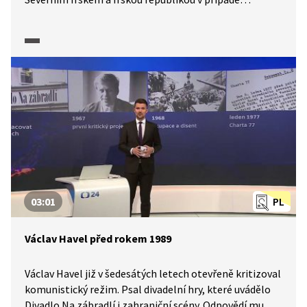
takzvaného Brexitu.
03:01
PL
Václav Havel před rokem 1989
Václav Havel již v šedesátých letech otevřeně kritizoval
komunistický režim. Psal divadelní hry, které uvádělo
Divadlo Na zábradlí i zahraniční scény. Odpovědí mu byl