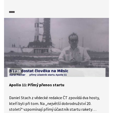
člověka na Měsíci odpovídají dva hosté, kteří byli
při tom. Na „největší dobrodružství 20. století“
vzpomínají přímý účastník startu rakety Saturn 5
publicista Karel Pacner a ředitel České kosmické
kanceláře Jan Kolář, který let Apolla 11 v červenci 1969
pro televizi komentoval. Pořad je součástí série, kterou
ČT připravila k 50. výročí přistání člověka na Měsíci.
17:39
Apollo 11: Přímý přenos startu
Daniel Stach z vědecké redakce ČT zpovídá dva hosty,
kteří byli při tom. Na „největší dobrodružství 20.
století“ vzpomínají přímý účastník startu rakety