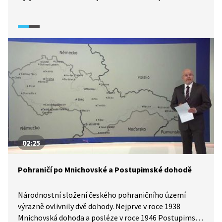
definitivní narovnání česko-německých vztahů
a položit základ další spolupráce do budoucna. Text
deklarace vznikal několik měsíců. Na jejím základě
měly být například odškodněny oběti nacismu. Česká
veřejnost deklaraci přivítala, i když se našli
i protestující jedinci.
02:25
Pohraničí po Mnichovské a Postupimské dohodě
Národnostní složení českého pohraničního území
výrazně ovlivnily dvě dohody. Nejprve v roce 1938
Mnichovská dohoda a posléze v roce 1946 Postupimská