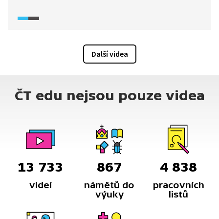
společenské předsudky, politiku i sociální sítě. Ve své
tvorbě využívá infotainment, tedy propojení informací
a zábavy. Za své počiny získal dvakrát ocenění
Videobloger roku a časopis Forbes ho zařadil do svého
žebříčku 30 pod 30. Jak probíhá jeho proces tvorby a jak
Další videa
vypadá jeho komunita. Jak si vybírá témata? Co chce
svým působením změnit? A jak moc se mu to daří?
ČT edu nejsou pouze videa
13 733
867
4 838
videí
námětů do
pracovních
výuky
listů