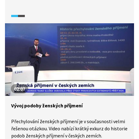
dohoda. Nejdříve museli odejít Češi, poté Němci.
Zásadním způsobem se tak změnilo národnostní
složení českého pohraničí.
02:07
Vývoj podoby ženských příjmení
Přechylování ženských příjmení je v současnosti velmi
řešenou otázkou. Video nabízí krátký exkurz do historie
podob ženských příjmení v českých zemích.