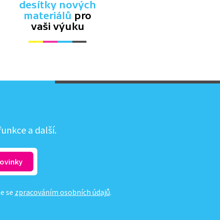
desítky nových
materiálů
pro
vaši výuku
unkce a další.
te se
zpracováním osobních údajů
.