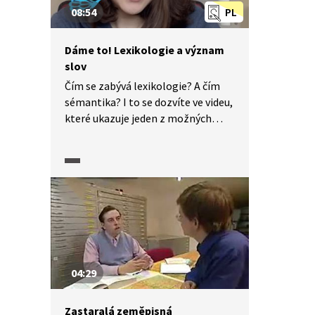
08:54
PL
Dáme to! Lexikologie a význam
slov
Čím se zabývá lexikologie? A čím
sémantika? I to se dozvíte ve videu,
které ukazuje jeden z možných
typů úloh, jimiž lze ověřovat
dovednosti týkající se práce se
slovy a jejich významy v textu.
To vše s komentářem, nakolik jsou
zvolené postupy řešení vhodné
a zda vedou ke správnému řešení.
04:29
Zastaralá zeměpisná