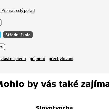
Přehrát celý pořad
Střední škola
ra
vlastní jména
příjmení
přechylování
ohlo by vás také zajím
Slovotvorba