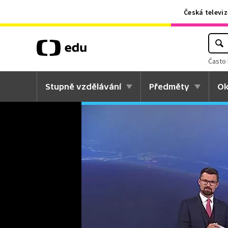
Česká televiz
Často 
Stupně vzdělávání
Předměty
Ok