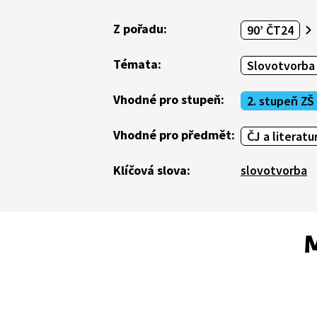
Z pořadu:
90’ ČT24
Témata:
Slovotvorba
Vhodné pro stupeň:
2. stupeň ZŠ
Vhodné pro předmět:
ČJ a literatu
Klíčová slova:
slovotvorba
M