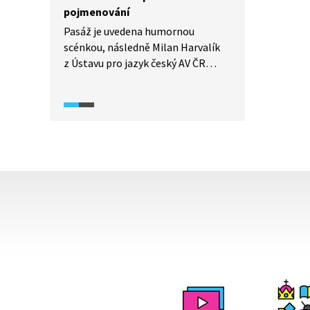
pojmenování
Pasáž je uvedena humornou
scénkou, následně Milan Harvalík
z Ústavu pro jazyk český AV ČR
vysvětluje historické způsoby
tvoření názvů zemí a odlišnost
od názvů dnešních.