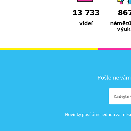
13 733
86
videí
námětů
výuk
Pošleme vám, 
Novinky posíláme jednou za měsí