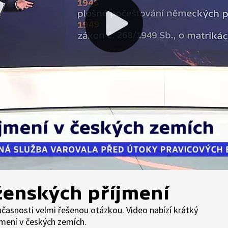
ženských příjmení
učasnosti velmi řešenou otázkou. Video nabízí krátký
jmení v českých zemích.