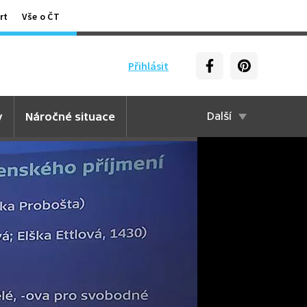
rt
Vše o ČT
Přihlásit
y
Náročné situace
Další