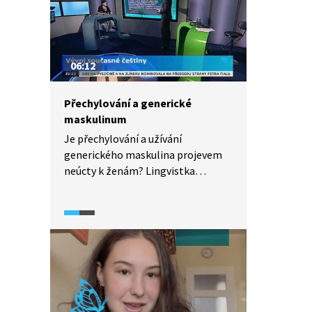
06:12
Přechylování a generické
maskulinum
Je přechylování a užívání
generického maskulina projevem
neúcty k ženám? Lingvistka
Markéta Pravdová z Ústavu
pro jazyk český Akademie věd ČR
rozebírá problematiku
přechylování cizích i domácích slov
a vlastních jmen.