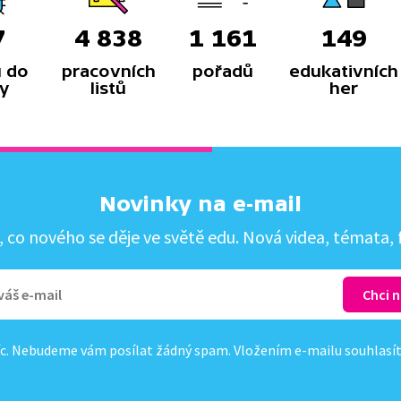
7
4 838
1 161
149
 do
pracovních
pořadů
edukativních
y
listů
her
Novinky na e-mail
co nového se děje ve světě edu. Nová videa, témata, f
c. Nebudeme vám posílat žádný spam. Vložením e-mailu souhlasí