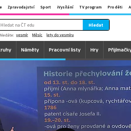
e
Zpravodajství
Sport
iVysílání
TV program
Pro děti
A
Hledat
vesmír
Měsíc
lety do vesmíru
hledáte:
ruhy
Náměty
Pracovní listy
Hry
Přijímačk