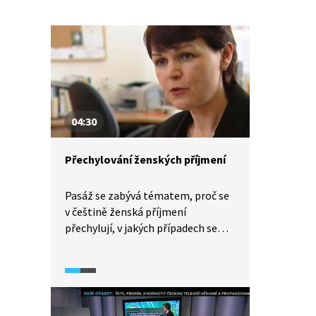
04:30
Přechylování ženských příjmení
Pasáž se zabývá tématem, proč se
v češtině ženská příjmení
přechylují, v jakých případech se
přechylují cizí jména a jaké
přechýlené tvary se vyskytují
v různých nářečích.