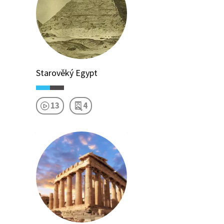
Starověký Egypt
13
4