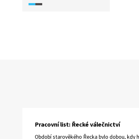
pyramida neboli Chufuova
(Cheopsova) pyramida. Jejím
průzkumem se zabývala řada
archeologů a byla zdrojem různých
teorií o svém vzniku. Kvůli
neuvěřitelnému množství turistů
bude tato oblast možná
v budoucnu uzavřena. Pojďte se
sem s námi podívat.
Pracovní list: Řecké válečnictví
Období starověkého Řecka bylo dobou, kdy hrd