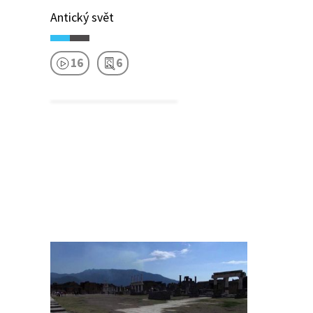
Antický svět
16
6