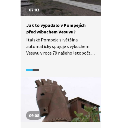
07:03
Jak to vypadalo v Pompejích
před výbuchem Vesuvu?
Italské Pompeje si většina
automaticky spojuje s výbuchem
Vesuvu v roce 79 našeho letopočtu,
a tedy i se zničením tohoto města.
Jak to tu ale vypadalo před onou
tragédií? Výňatek
z dokumentárního cyklu Svědkové
času vás vezme na prohlídku
Pompejemi tak, jak vypadají dnes.
Ale nebojte, výkladem vás zanese
do stavu před výbuchem sopky.
09:08