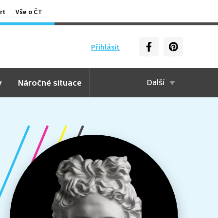
rt
Vše o ČT
Přihlásit
y
Náročné situace
Další