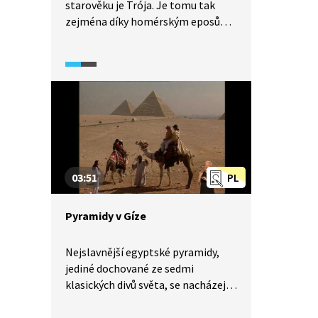
starověku je Trója. Je tomu tak
zejména díky homérským eposům.
Podívejte se s námi na prezentaci
archeologických vykopávek
v západním Turecku, které
vysvětlují, jak to vlastně s Trójou
a legendou o ní bylo.
03:51
PL
Pyramidy v Gíze
Nejslavnější egyptské pyramidy,
jediné dochované ze sedmi
klasických divů světa, se nacházejí
v Gíze. Ze tří pyramid je
nejznámější takzvaná Velká