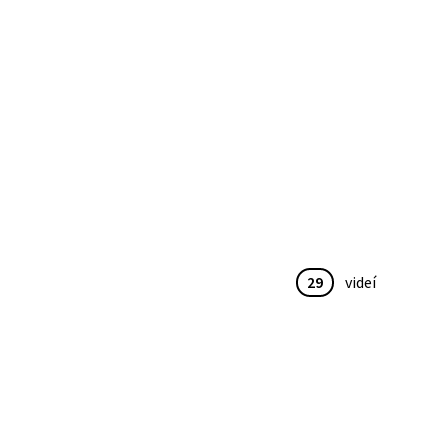
29
videí