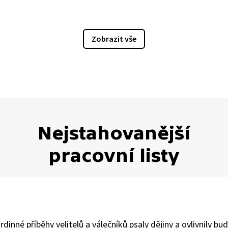
Zobrazit vše
Nejstahovanější
pracovní listy
inné příběhy velitelů a válečníků psaly dějiny a ovlivnily b