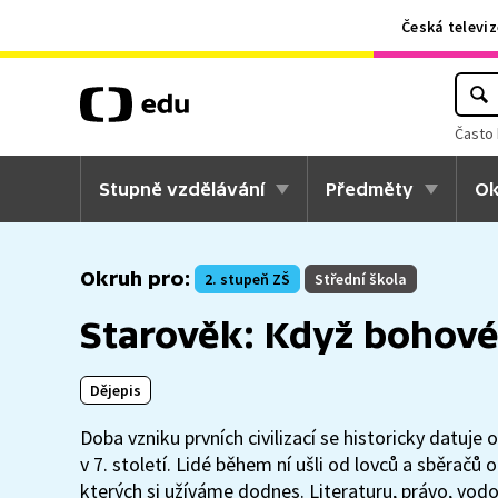
Česká televiz
Často 
Stupně vzdělávání
Předměty
Ok
Okruh pro:
2. stupeň ZŠ
Střední škola
Starověk: Když bohové 
Dějepis
Doba vzniku prvních civilizací se historicky datuje
v 7. století. Lidé během ní ušli od lovců a sběračů
kterých si užíváme dodnes. Literaturu, právo, vo