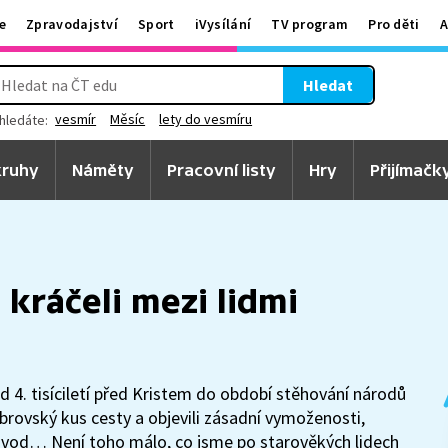
e
Zpravodajství
Sport
iVysílání
TV program
Pro děti
A
Hledat
vesmír
Měsíc
lety do vesmíru
hledáte:
ruhy
Náměty
Pracovní listy
Hry
Přijímačk
kráčeli mezi lidmi
 od 4. tisíciletí před Kristem do období stěhování národů
 obrovský kus cesty a objevili zásadní vymoženosti,
dovod… Není toho málo, co jsme po starověkých lidech