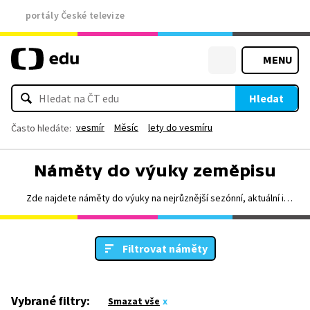
portály České televize
MENU
Hledat
vesmír
Měsíc
lety do vesmíru
Často hledáte:
Náměty do výuky zeměpisu
Zde najdete náměty do výuky na nejrůznější sezónní, aktuální i
nadčasová témata napříč předměty i stupni vzdělávání. Obsahují
nejenom tematická videa, ale i materiály ke stažení, jako jsou
například pracovní listy.
Filtrovat náměty
Vybrané filtry:
Smazat vše