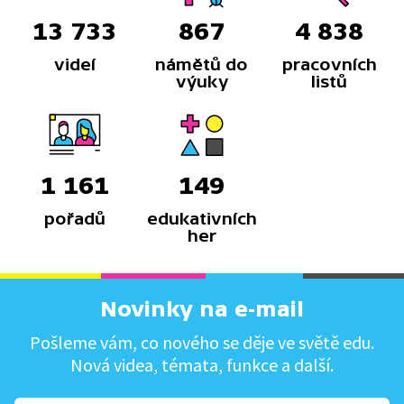
13 733
867
4 838
videí
námětů do
pracovních
výuky
listů
1 161
149
pořadů
edukativních
her
Novinky na e-mail
Pošleme vám, co nového se děje ve světě edu.
Nová videa, témata, funkce a další.