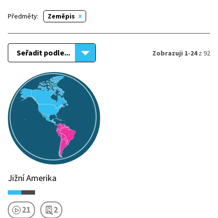
Předměty:
Zeměpis
Seřadit podle...
Zobrazuji 1-24
z 92
Jižní Amerika
21
2