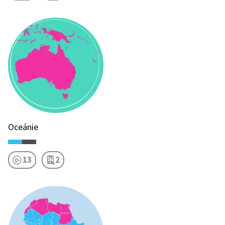
Oceánie
13
2