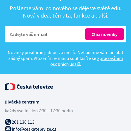
Pošleme vám, co nového se děje ve světě edu.
Nová videa, témata, funkce a další.
Novinky posíláme jednou za měsíc. Nebudeme vám posílat
žádný spam. Vložením e-mailu souhlasíte se
zpracováním
osobních údajů
.