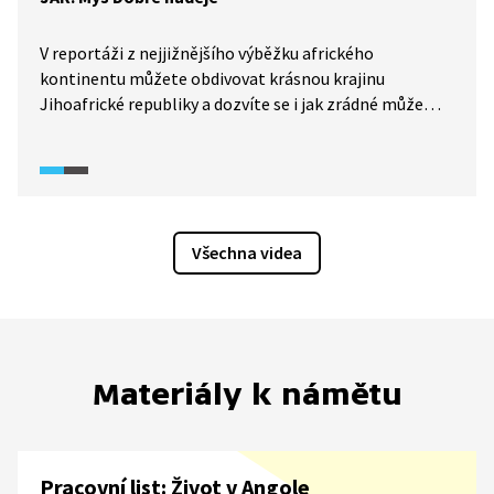
V reportáži z nejjižnějšího výběžku afrického
kontinentu můžete obdivovat krásnou krajinu
Jihoafrické republiky a dozvíte se i jak zrádné může
jihoafrické pobřeží být. Při putování po západním
Kapsku navštívíme starou rybářkou osadu i turisticky
atraktivní místa.
Všechna videa
Materiály k námětu
Pracovní list: Život v Angole