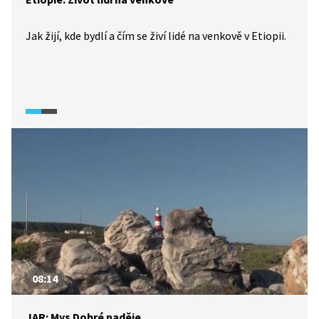
Jak žijí, kde bydlí a čím se živí lidé na venkově v Etiopii.
08:14
JAR: Mys Dobré naděje