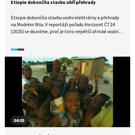
Etiopie dokončila stavbu obří přehrady
Etiopie dokončila stavbu vodní elektrárny a přehrady
na Modrém Nilu. V reportáži pořadu Horizont ČT24
(2025) se dozvíme, proč je toto největší africké vodní
dílo předmětem sporu mezi Etiopií na jedné straně
a Egyptem a Súdánem na straně druhé.
04:05