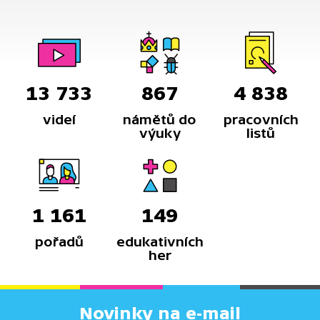
13 733
867
4 838
videí
námětů do
pracovních
výuky
listů
1 161
149
pořadů
edukativních
her
Novinky na e-mail