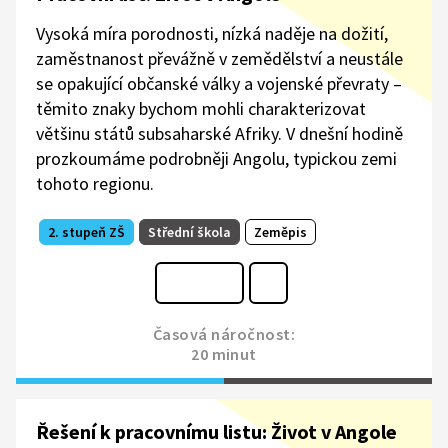
Vysoká míra porodnosti, nízká naděje na dožití,
zaměstnanost převážně v zemědělství a neustále
se opakující občanské války a vojenské převraty –
těmito znaky bychom mohli charakterizovat
většinu států subsaharské Afriky. V dnešní hodině
prozkoumáme podrobněji Angolu, typickou zemi
tohoto regionu.
2. stupeň ZŠ
Střední škola
Zeměpis
Časová náročnost:
20 minut
Řešení k pracovnímu listu: Život v Angole