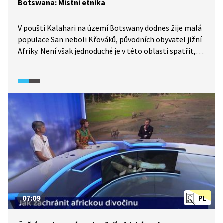
Botswana: Místní etnika
V poušti Kalahari na území Botswany dodnes žije malá
populace San neboli Křováků, původních obyvatel jižní
Afriky. Není však jednoduché je v této oblasti spatřit,
neboť cizincům příliš nedůvěřují. Přece jen se však
s Křováky v tomto videu setkáme. Dále se vypravíme
do vesnice, kde žijí příslušníci dalšího etnika, Hererové.
07:09
PL