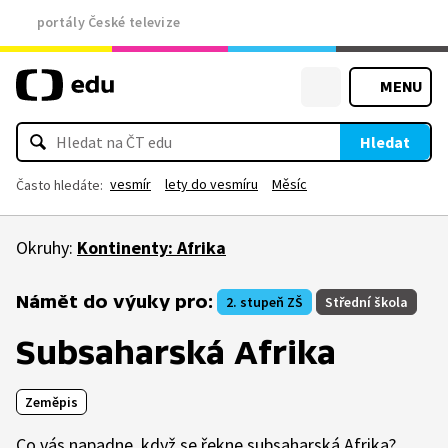
portály České televize
MENU
Hledat
vesmír
lety do vesmíru
Měsíc
Často hledáte:
Okruhy:
Kontinenty: Afrika
Námět do výuky pro:
2. stupeň ZŠ
Střední škola
Subsaharská Afrika
Zeměpis
Co vás napadne, když se řekne subsaharská Afrika?