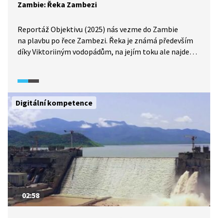
Zambie: Řeka Zambezi
Reportáž Objektivu (2025) nás vezme do Zambie
na plavbu po řece Zambezi. Řeka je známá především
díky Viktoriiným vodopádům, na jejím toku ale najdeme
mnoho dalších méně známých, ovšem neméně
krásných vodopádů. Obrovský význam má řeka
Zambezi nejen pro turisty, ale zejména pro tamní
obyvatele a ekosystém. Kvůli klimatické změně však
Digitální kompetence
čelí řeka a život v ní i jejím okolí mnoha problémům
a výzvám.
02:58