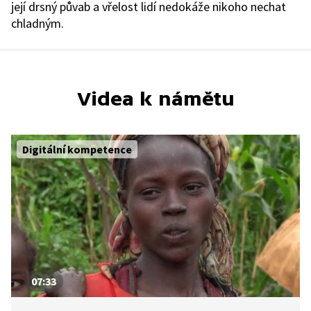
její drsný půvab a vřelost lidí nedokáže nikoho nechat
chladným.
Videa k námětu
Digitální kompetence
07:33