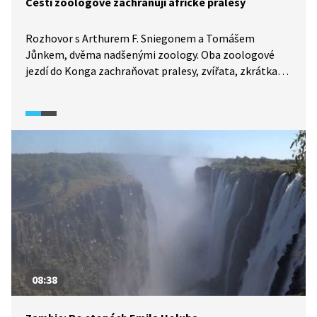
Čeští zoologové zachraňují africké pralesy
Rozhovor s Arthurem F. Sniegonem a Tomášem
Jůnkem, dvěma nadšenými zoology. Oba zoologové
jezdí do Konga zachraňovat pralesy, zvířata, zkrátka
vše, co se ještě zachránit dá. Bojují proti pytlákům
a překupníkům. Pokoušejí se zabránit totální destrukci
pralesa, která by bez jeho ochrany do roku 2100
nastala.
08:38