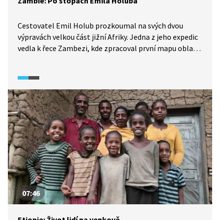
Zambie: Po stopách Emila Holuba
Cestovatel Emil Holub prozkoumal na svých dvou
výpravách velkou část jižní Afriky. Jedna z jeho expedic
vedla k řece Zambezi, kde zpracoval první mapu oblasti
Viktoriiných vodopádů. Setkal se zde také s typickou
zvířenou afrických savan, kterou mohou současní
návštěvníci obdivovat v místních národních parcích.
07:46
Etiopie: Život lidí na venkově