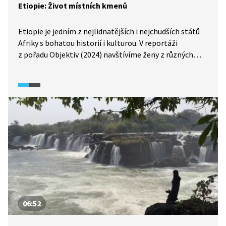
Etiopie: Život místních kmenů
Etiopie je jedním z nejlidnatějších i nejchudších států
Afriky s bohatou historií i kulturou. V reportáži
z pořadu Objektiv (2024) navštívíme ženy z různých
koutů Etiopie a podíváme se, jak se jim v této africké
zemi žije. Dozvíme se, jaké jsou jejich každodenní
starosti, o čem sní i jak si obstarávají práci.
06:52