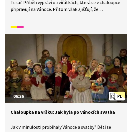
Tesař. Příběh vypráví o zvířátkách, která se v chaloupce
připravují na Vánoce. Přitom však zjišťují, že
pro každého z nich představuje tento svátek něco
jiného.
06:36
PL
Chaloupka na vršku: Jak byla po Vánocích svatba
Jak v minulosti probíhaly Vánoce a svatby? Děti se