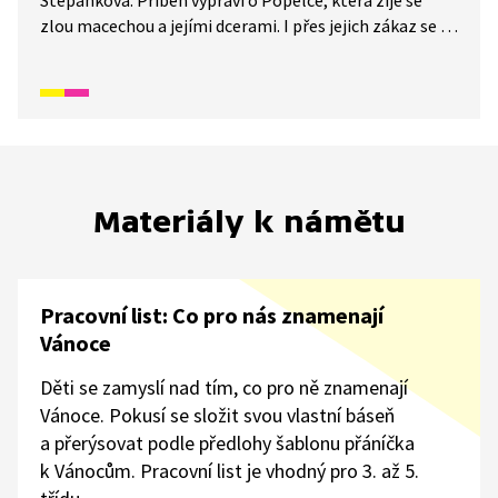
Štěpánková. Příběh vypráví o Popelce, která žije se
zlou macechou a jejími dcerami. I přes jejich zákaz se jí
díky kouzlům podaří dostat na ples. Tam se do ní
zamiluje princ, ale nakonec mu v rukách zbyde jen
ztracený střevíček.
Materiály k námětu
Pracovní list: Co pro nás znamenají
Vánoce
Děti se zamyslí nad tím, co pro ně znamenají
Vánoce. Pokusí se složit svou vlastní báseň
a přerýsovat podle předlohy šablonu přáníčka
k Vánocům. Pracovní list je vhodný pro 3. až 5.