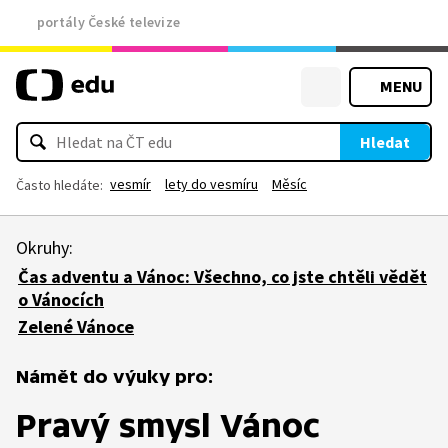
portály České televize
MENU
Hledat
vesmír
lety do vesmíru
Měsíc
Často hledáte:
Okruhy:
Čas adventu a Vánoc: Všechno, co jste chtěli vědět
o Vánocích
Zelené Vánoce
Námět do výuky pro:
Pravý smysl Vánoc