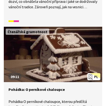
dozví, co obnášela vánoční příprava i jaké se dodržovaly
vánoční tradice. Zároveň poznají, jak na vesnici
vypadala svatba. Rodina řezbáře Tomše nám skrze
příběhy odehrávající se v průběhu kalendářního roku
ukáže, jak naši předkové žili na vsi skromné, ale veselé
životy v souladu s přírodou. Video inspirované lidovými
Čtenářská gramotnost
zvyky a písněmi navazuje na poetiku klasických
Trnkových filmů. Pohádka je vhodná také jako
doplňkový materiál k výuce češtiny pro cizince.
09:11
PL
Pohádka: O perníkové chaloupce
Pohádka O perníkové chaloupce, kterou předčítá