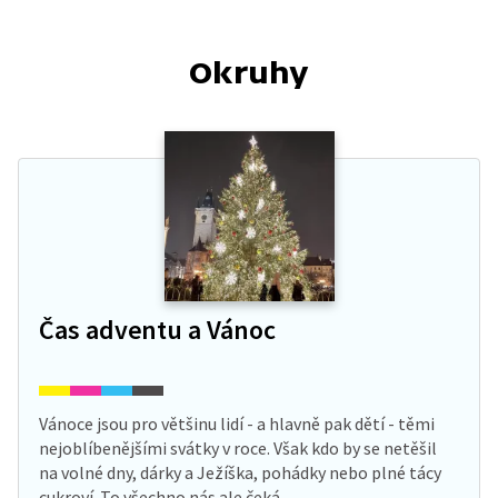
Okruhy
Čas adventu a Vánoc
Vánoce jsou pro většinu lidí - a hlavně pak dětí - těmi
nejoblíbenějšími svátky v roce. Však kdo by se netěšil
na volné dny, dárky a Ježíška, pohádky nebo plné tácy
cukroví. To všechno nás ale čeká…