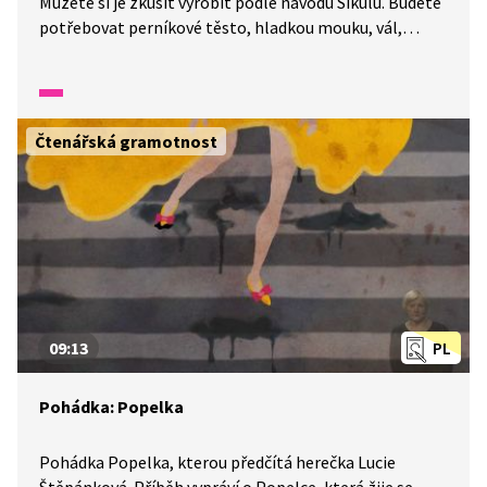
Můžete si je zkusit vyrobit podle návodu Šikulů. Budete
potřebovat perníkové těsto, hladkou mouku, vál,
váleček na těsto, troubu, nůž, vykrajovátka, šablonu
na vykrojení domečku, bílkovou polevu, lentilky
na zdobení, čas a trpělivost. Odměnou nám bude
vánoční nálada, kterou nám ozdobená chaloupka
Čtenářská gramotnost
pomůže vytvořit.
09:13
PL
Pohádka: Popelka
Pohádka Popelka, kterou předčítá herečka Lucie