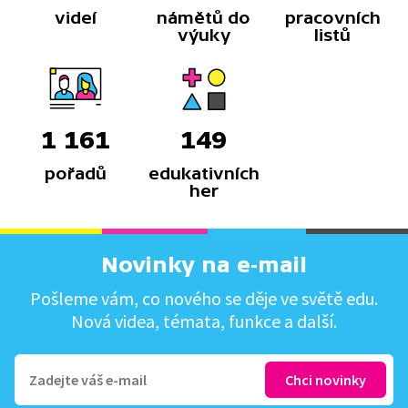
videí
námětů do
pracovních
výuky
listů
1 161
149
pořadů
edukativních
her
Novinky na e-mail
Pošleme vám, co nového se děje ve světě edu.
Nová videa, témata, funkce a další.