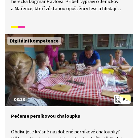
herečka Dagmar Havlová. Příběh vypráví o Jeníčkovi
a Mařence, kteří zůstanou opuštění v lese a hledají
cestu domů. Při tom narazí na perníkovou chaloupku,
ve které bydlí zlá bába s dědkem. A chtějí si děti upéct.
Digitální kompetence
08:13
PL
Pečeme perníkovou chaloupku
Obdivujete krásně nazdobené perníkové chaloupky?