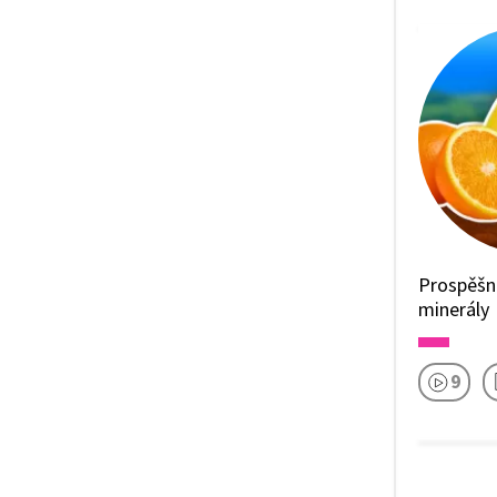
Prospěšn
minerály
9