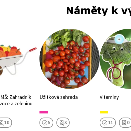
Náměty k v
 MŠ: Zahradník
Užitková zahrada
Vitamíny
voce a zeleninu
10
5
3
11
0