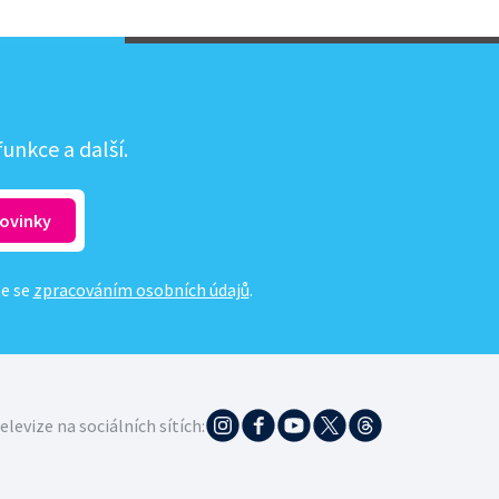
unkce a další.
te se
zpracováním osobních údajů
.