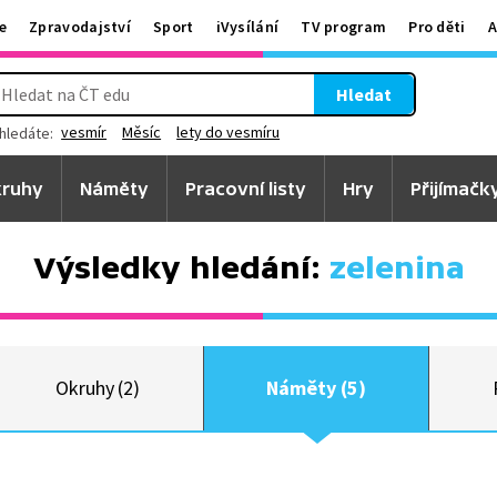
e
Zpravodajství
Sport
iVysílání
TV program
Pro děti
A
Hledat
vesmír
Měsíc
lety do vesmíru
hledáte:
ruhy
Náměty
Pracovní listy
Hry
Přijímačk
Výsledky hledání:
zelenina
Okruhy (2)
Náměty (5)