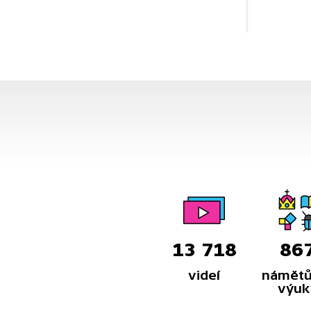
13 718
86
videí
námětů
výuk