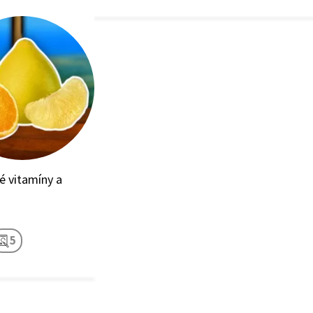
é vitamíny a
5