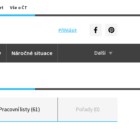
rt
Vše o ČT
Přihlásit
y
Náročné situace
Další
Pracovní listy (61)
Pořady (0)