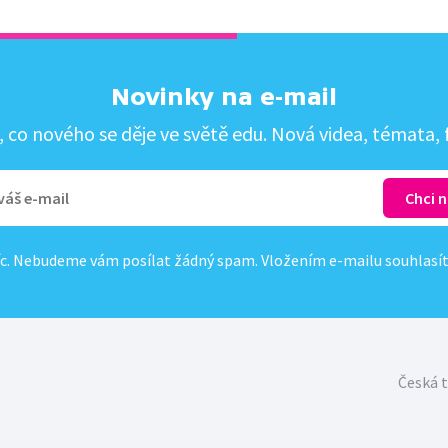
Novinky na e-mail
co nového se děje ve světě edu. Nová videa, témata, f
c. Nebudeme vám posílat žádný spam. Vložením e-mailu souhlasí