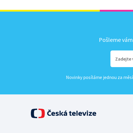
Pošleme vám, 
Novinky posíláme jednou za měsí