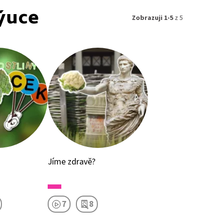
ýuce
Zobrazuji 1-5
z 5
Jíme zdravě?
7
8