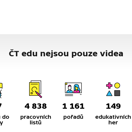
ČT edu nejsou pouze videa
7
4 838
1 161
149
 do
pracovních
pořadů
edukativních
y
listů
her