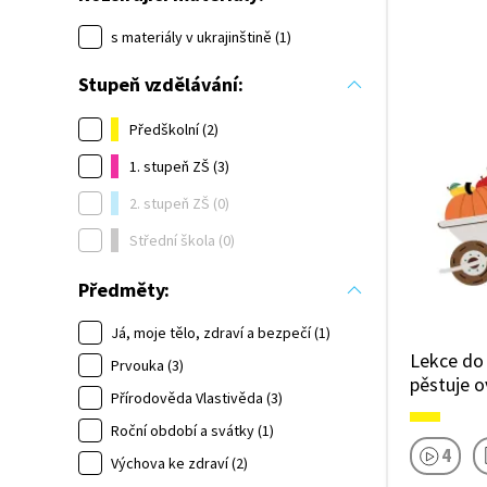
s materiály v ukrajinštině (1)
Stupeň vzdělávání:
Předškolní (2)
1. stupeň ZŠ (3)
2. stupeň ZŠ (0)
Střední škola (0)
Předměty:
Já, moje tělo, zdraví a bezpečí (1)
Lekce do
Prvouka (3)
pěstuje o
Přírodověda Vlastivěda (3)
Roční období a svátky (1)
4
Výchova ke zdraví (2)