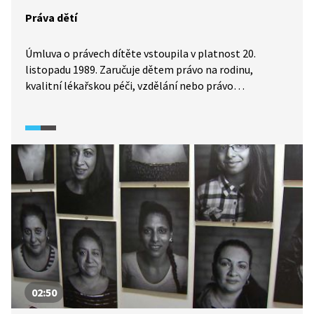
Práva dětí
Úmluva o právech dítěte vstoupila v platnost 20.
listopadu 1989. Zaručuje dětem právo na rodinu,
kvalitní lékařskou péči, vzdělání nebo právo
na informace. Mají také právo na to, být dětmi a hrát si.
Reportáž z pořadu Zprávičky (2018) ukazuje, že úmluvu
sice podepsaly téměř všechny státy světa, ale v řadě
rozvojových zemí se nedodržuje.
02:50