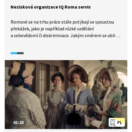
Nezisková organizace IQ Roma servis
Romové se na trhu práce stále potýkají se spoustou
překážek, jako je například nízké vzdělání
a sebevědomí či diskriminace. Jakým směrem se ubírá
nezisková organizace IQ Roma servis? A jak se tato
organizace snaží odstraňovat předsudky a pomoci tak
Romům, aby byli v životě úspěšní a našli uplatnění
ve společnosti?
01:25
PL