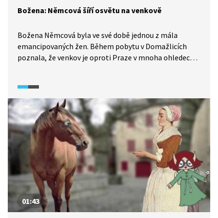
Božena: Němcová šíří osvětu na venkově
Božena Němcová byla ve své době jednou z mála
emancipovaných žen. Během pobytu v Domažlicích
poznala, že venkov je oproti Praze v mnoha ohledech
zaostalejší, a snažila se lidi probudit – především
tématy ženské rovnoprávnosti, vlastenectví
a kvalitního vzdělání. U domažlické společnosti ale
příliš pochopení nenašla.
01:43