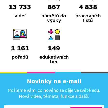
13 733
867
4 838
videí
námětů do
pracovních
výuky
listů
1 161
149
pořadů
edukativních
her
Novinky na e-mail
Pošleme vám, co nového se děje ve světě edu.
Nová videa, témata, funkce a další.