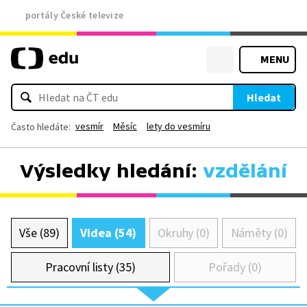
portály České televize
MENU
Hledat
vesmír
Měsíc
lety do vesmíru
Často hledáte:
Výsledky hledání:
vzdělání
Vše (89)
Videa (54)
Okruhy (0)
Náměty (0)
Pracovní listy (35)
Pořady (0)