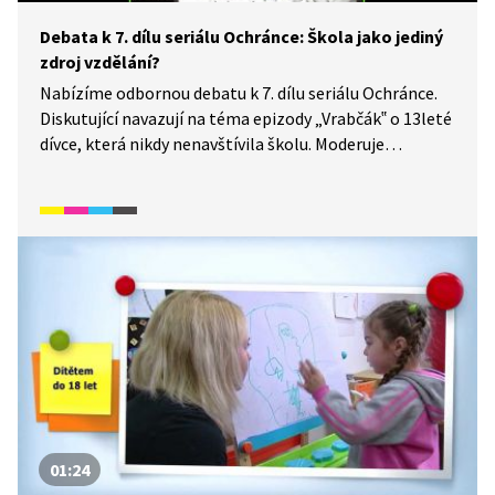
Debata k 7. dílu seriálu Ochránce: Škola jako jediný
zdroj vzdělání?
Nabízíme odbornou debatu k 7. dílu seriálu Ochránce.
Diskutující navazují na téma epizody „Vrabčák‟ o 13leté
dívce, která nikdy nenavštívila školu. Moderuje
Bohuslav Hora, ZŠ a MŠ Chraštice a člen vedení
Učitelské platformy. Diskutujícími jsou: Jana Hrázská,
ředitelka MŠ a ZŠ Na Rovině v Chrudimi Daniel Pražák,
bývalý domškolák a nyní učitel ZŠ Strossmayerovo
náměstí, Praha
01:24