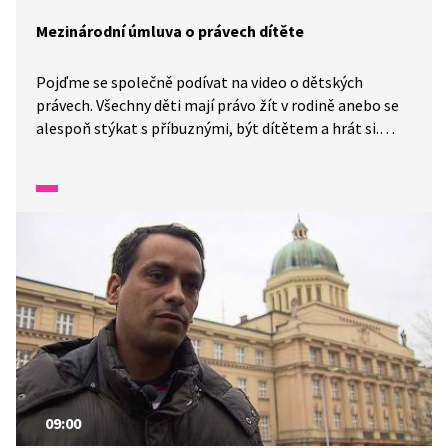
Mezinárodní úmluva o právech dítěte
Pojďme se společně podívat na video o dětských
právech. Všechny děti mají právo žít v rodině anebo se
alespoň stýkat s příbuznými, být dítětem a hrát si.
Dítětem jste podle mezinárodní úmluvy do osmnácti
let. Některé děti nemají šanci se učit, přitom vzdělání
je v jejich zemi jediná šance na lepší život. Dalším
právem, které úmluva zaručuje, je právo na vzdělání,
stejně jako právo na informace.
09:00