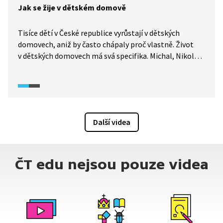
Jak se žije v dětském domově
Tisíce dětí v České republice vyrůstají v dětských
domovech, aniž by často chápaly proč vlastně. Život
v dětských domovech má svá specifika. Michal, Nikola,
Václav, Patrik a Jan tímto typem ústavní péče prošli
a nyní na ni společně vzpomínají. Ačkoli prožitky
a zkušenosti jsou vždy individuální, na mnohém se
přesto shodnou: Problémem je především nedostatek
soukromí, přísný a neosobní řád, stesk po rodině
Další videa
a omezené možnosti při výběru střední školy.
ČT edu nejsou pouze videa