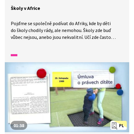
Školy v Africe
Pojďme se společně podívat do Afriky, kde by děti
do školy chodily rády, ale nemohou. Školy zde buď
vůbec nejsou, anebo jsou nekvalitní. Učí zde často
učitelé, kteří sami nemají dostatečné vzdělání. Velmi
těžké to také mají děti ve státech, kde zuří válka, jako
je například Sýrie. Do školy nechodí ani tisíce dětí, jež
jsou s rodiči na útěku.
01:38
PL