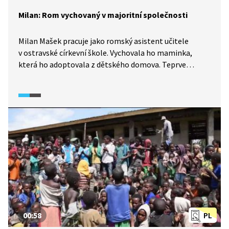
Milan: Rom vychovaný v majoritní společnosti
Milan Mašek pracuje jako romský asistent učitele
v ostravské církevní škole. Vychovala ho maminka,
která ho adoptovala z dětského domova. Teprve
v dospělosti Milan poznal své romské biologické
rodiče, které se rozhodl na vlastní pěst vypátrat.
Na dětství má hezké vzpomínky a adoptivní matce je
vděčný nejen za poskytnuté vzdělání, ale především
za to, že ve výchově nijak nepotlačovala jeho romskou
identitu.
00:58
PL