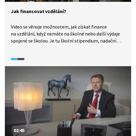
Jak financovat vzdělání?
Video se věnuje možnostem, jak získat finance
na vzdělání, když nemáte na školné nebo další výdaje
spojené se školou. Je tu školní stipendium, nadační
fondy nebo studentská bankovní půjčka. Investovat čas
a peníze do vzdělání se vyplatí! Volba vzdělání je
rozhodnutí, které ovlivní celý váš život.
02:45