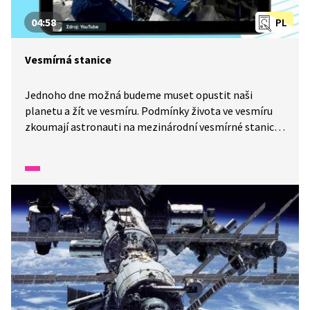
04:58
PL
Vesmírná stanice
Jednoho dne možná budeme muset opustit naši
planetu a žít ve vesmíru. Podmínky života ve vesmíru
zkoumají astronauti na mezinárodní vesmírné stanici,
která obíhá Zemi. Co všechno zahrnuje život
astronauta na stanici? To se dozvíte v reportáži
z Wifiny.