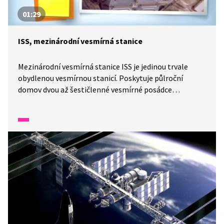
01:29
ISS, mezinárodní vesmírná stanice
Mezinárodní vesmírná stanice ISS je jedinou trvale
obydlenou vesmírnou stanicí. Poskytuje půlroční
domov dvou až šestičlenné vesmírné posádce
a umožňuje získávat cenné poznatky o vesmíru.
Uhodnete, která pohádková postavička se na ISS
podívala?