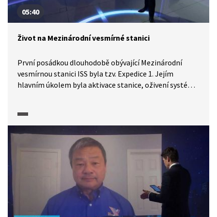
05:40
Život na Mezinárodní vesmírné stanici
První posádkou dlouhodobě obývající Mezinárodní
vesmírnou stanici ISS byla tzv. Expedice 1. Jejím
hlavním úkolem byla aktivace stanice, oživení systémů
a zabezpečení spojení se zásobovacími loděmi.
Poslechněte si, co řešili astronauti Sergej Krikaljov
a Bill Shepherd při prvním vstupu na vesmírnou stanici.
Kdo z nich tam byl první? Astronaut NASA Leroy Chiao
v rozhovoru s redaktorem ČT Danielem Stachem dále
hovoří o tom, jak se podoba stanice během doby
proměnila, proč na svou zatím poslední cestu letěl
ruskou lodí Sojuz i jaké druhy experimentů, a ne nutně
vždy vědecké, se na vesmírné stanici prováděly.