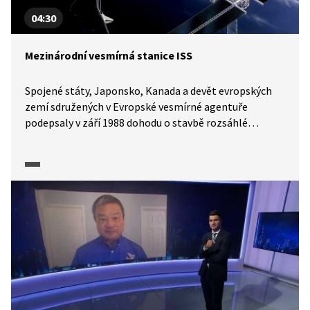
04:30
Mezinárodní vesmírná stanice ISS
Spojené státy, Japonsko, Kanada a devět evropských
zemí sdružených v Evropské vesmírné agentuře
podepsaly v září 1988 dohodu o stavbě rozsáhlé
orbitální stanice. To byl začátek projektu dnes
známého jako Mezinárodní vesmírná stanice ISS.
Postupně se k projektu začaly přidávat další státy.
Vlastní stavba začala v roce 1998, kdy ruská raketa
Proton vynesla na oběžnou dráhu první modul Zarja.
O významu vesmírné stanice, její konstrukci a průběhu
stavby hovoří redaktor ČT Daniel Stach s astronautem
NASA Leroyem Chiao, který byl hostem pořadu Hyde
Park Civilizace u příležitosti 20. výročí uvedení ISS
do provozu.