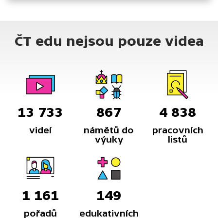
ČT edu nejsou pouze videa
13 733
867
4 838
videí
námětů do
pracovních
výuky
listů
1 161
149
pořadů
edukativních