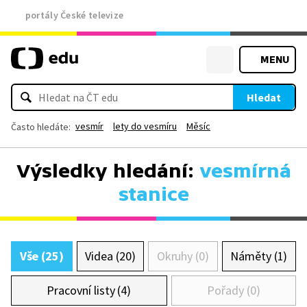
portály České televize
MENU
Hledat
vesmír
lety do vesmíru
Měsíc
Často hledáte:
Výsledky hledání:
vesmírná
stanice
Vše (25)
Videa (20)
Okruhy (0)
Náměty (1)
Pracovní listy (4)
Pořady (0)