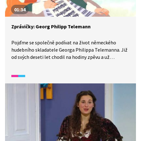
01:34
Zprávičky: Georg Philipp Telemann
Pojďme se společně podívat na život německého
hudebního skladatele Georga Philippa Telemanna. Již
od svých deseti let chodil na hodiny zpěvu a už
ve dvanácti letech složil operu. Sám se učil na housle
a také na flétnu. Hudbě se věnoval i přes nevoli své
maminky a když studoval v Lipsku práva, zaujala jedna
jeho skladba místního starostu natolik, že ho pověřil
psaním hudby pro chrámy. Později pilně tvořil
a zakládal hudební soubory a zanechal po sobě stovky
skladeb. Dnes jsou jeho barokní skladby ceněny.