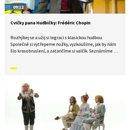
09:12
Cvičky pana Hudbičky: Frédéric Chopin
Rozhýbej se a užij si legraci s klasickou hudbou.
Společně si vytřepeme nožky, vyzkoušíme, jak by nám
šlo krasobruslení, a zatančíme si valčík. Seznámíme se
také s virtuosem a básníkem klavíru: Frédéricem
Chopinem.