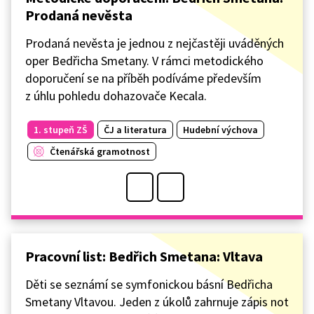
Prodaná nevěsta
Prodaná nevěsta je jednou z nejčastěji uváděných
oper Bedřicha Smetany. V rámci metodického
doporučení se na příběh podíváme především
z úhlu pohledu dohazovače Kecala.
1. stupeň ZŠ
ČJ a literatura
Hudební výchova
Čtenářská gramotnost
Pracovní list: Bedřich Smetana: Vltava
Děti se seznámí se symfonickou básní Bedřicha
Smetany Vltavou. Jeden z úkolů zahrnuje zápis not