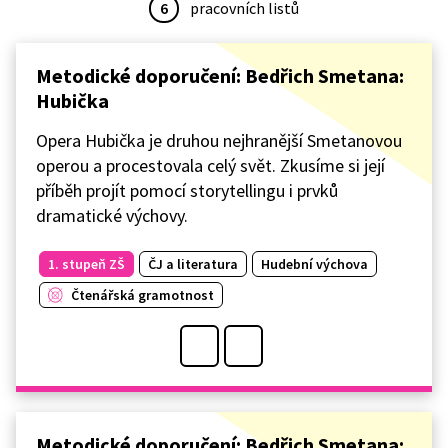
6
pracovních listů
Metodické doporučení: Bedřich Smetana:
Hubička
Opera Hubička je druhou nejhranější Smetanovou
operou a procestovala celý svět. Zkusíme si její
příběh projít pomocí storytellingu i prvků
dramatické výchovy.
1. stupeň ZŠ
ČJ a literatura
Hudební výchova
Čtenářská gramotnost
Metodické doporučení: Bedřich Smetana: