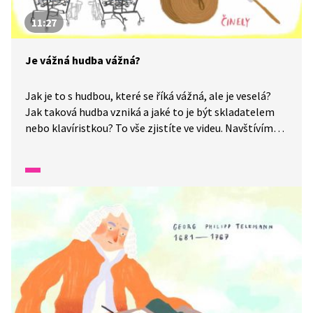
11:27
Je vážná hudba vážná?
Jak je to s hudbou, které se říká vážná, ale je veselá?
Jak taková hudba vzniká a jaké to je být skladatelem
nebo klavíristkou? To vše zjistíte ve videu. Navštívíme
skladatele Jakuba Rataje a také nadějnou mladou
klavíristku Johanu Vernerovou. Dozvíte se, jaké
nástroje najdeme v orchestru nebo jak se cvičí, když
chcete hrát na klavír.