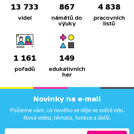
13 733
867
4 838
videí
námětů do
pracovních
výuky
listů
1 161
149
pořadů
edukativních
her
Novinky na e-mail
Pošleme vám, co nového se děje ve světě edu.
Nová videa, témata, funkce a další.