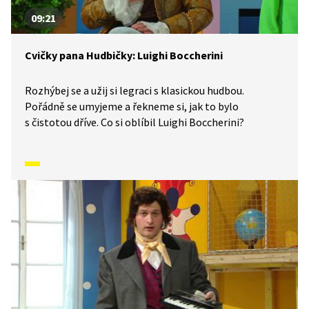
09:21
Cvičky pana Hudbičky: Luighi Boccherini
Rozhýbej se a užij si legraci s klasickou hudbou.
Pořádně se umyjeme a řekneme si, jak to bylo
s čistotou dříve. Co si oblíbil Luighi Boccherini?