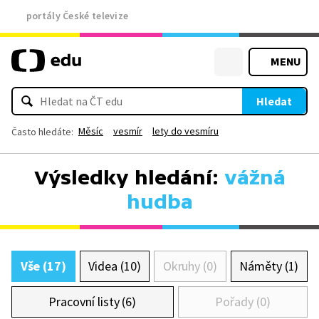
portály České televize
MENU
Hledat
Měsíc
vesmír
lety do vesmíru
Často hledáte:
Výsledky hledání:
vážná
hudba
Vše (17)
Videa (10)
Okruhy (0)
Náměty (1)
Pracovní listy (6)
Pořady (0)