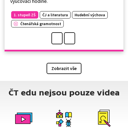
vyučovací hodině.
1. stupeň ZŠ
ČJ a literatura
Hudební výchova
Čtenářská gramotnost
Zobrazit vše
ČT edu nejsou pouze videa