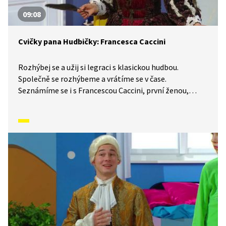
09:08
Cvičky pana Hudbičky: Francesca Caccini
Rozhýbej se a užij si legraci s klasickou hudbou.
Společně se rozhýbeme a vrátíme se v čase.
Seznámíme se i s Francescou Caccini, první ženou,
která složila operu.