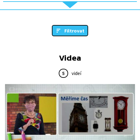
Filtrovat
Videa
5
videí