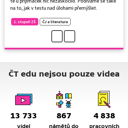
tě u přijímaček nic nezaskočilo. Podíváme se také
na to, jak v testu nad úlohami přemýšlet.
1. stupeň ZŠ
ČJ a literatura
ČT edu nejsou pouze videa
13 733
867
4 838
videí
námětů do
pracovních