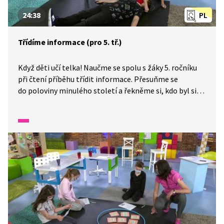
24:38
PL
Třídíme informace (pro 5. tř.)
Když děti učí telka! Naučme se spolu s žáky 5. ročníku
při čtení příběhu třídit informace. Přesuňme se
do poloviny minulého století a řekněme si, kdo byl sir
Nicolas Winton. Přečteme si příběh o dívkách z této
doby. Budeme třídit informace a zaměříme se na to, co
bylo před a později. Použijeme grafický organizér
ve tvaru lidského těla.