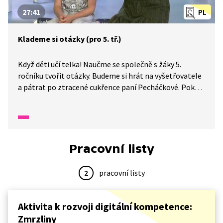
27:41
PL
Klademe si otázky (pro 5. tř.)
Když děti učí telka! Naučme se společně s žáky 5.
ročníku tvořit otázky. Budeme si hrát na vyšetřovatele
a pátrat po ztracené cukřence paní Pecháčkové. Pokud
chceme něco vypátrat, je nezbytné položit vhodnou
otázku.
Pracovní listy
2
pracovní listy
Aktivita k rozvoji digitální kompetence:
Zmrzliny