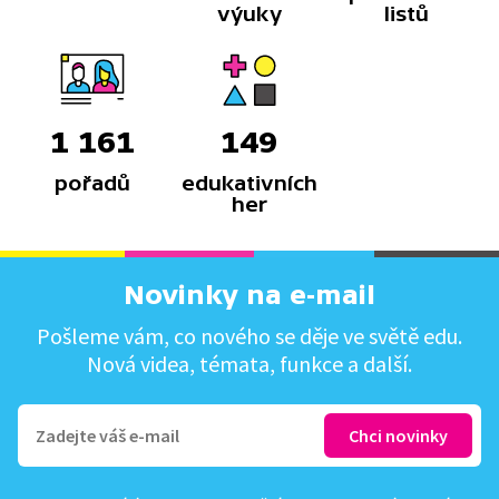
výuky
listů
1 161
149
pořadů
edukativních
her
Novinky na e-mail
Pošleme vám, co nového se děje ve světě edu.
Nová videa, témata, funkce a další.