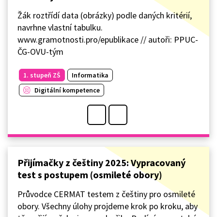
Žák roztřídí data (obrázky) podle daných kritérií,
navrhne vlastní tabulku.
www.gramotnosti.pro/epublikace // autoři: PPUC-
ČG-OVU-tým
1. stupeň ZŠ
Informatika
Digitální kompetence
Přijímačky z češtiny 2025: Vypracovaný
test s postupem (osmileté obory)
Průvodce CERMAT testem z češtiny pro osmileté
obory. Všechny úlohy projdeme krok po kroku, aby