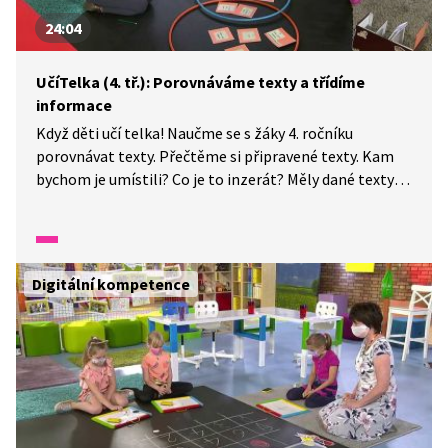
24:04
UčíTelka (4. tř.): Porovnáváme texty a třídíme
informace
Když děti učí telka! Naučme se s žáky 4. ročníku
porovnávat texty. Přečtěme si připravené texty. Kam
bychom je umístili? Co je to inzerát? Měly dané texty
něco společného? Roztřídíme, co bylo pro oba texty
společné a co se vyskytovalo pouze v jednom z nich.
Procvičíme si pravopis a skloňování podstatných jmen
rodu mužského životného i neživotného.
Digitální kompetence