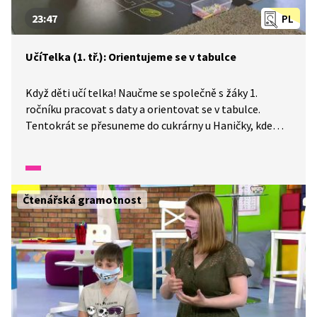
23:47
PL
UčíTelka (1. tř.): Orientujeme se v tabulce
Když děti učí telka! Naučme se společně s žáky 1.
ročníku pracovat s daty a orientovat se v tabulce.
Tentokrát se přesuneme do cukrárny u Haničky, kde
budeme evidovat do tabulky nanuky, kornouty i několik
druhů zmrzlin. Zamyslíme se nad zapeklitými
matematickými otázkami a také zkusíme doplnit
označení sloupečků i řádků do připravené tabulky.
Čtenářská gramotnost