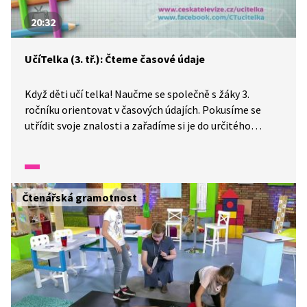
20:32
UčíTelka (3. tř.): Čteme časové údaje
Když děti učí telka! Naučme se společně s žáky 3.
ročníku orientovat v časových údajích. Pokusíme se
utřídit svoje znalosti a zařadíme si je do určitého
systému. Budeme číst časové údaje na různých
měřidlech času. Některá jsou zcela běžná, jiná zase
téměř nepoužíváme. Přehled bychom o nich ale mít
měli.
Čtenářská gramotnost