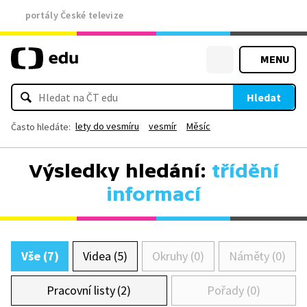
portály České televize
MENU
Hledat
lety do vesmíru
vesmír
Měsíc
Často hledáte:
Výsledky hledání:
třídění
informací
Vše (7)
Videa (5)
Okruhy (0)
Náměty (0)
Pracovní listy (2)
Pořady (0)