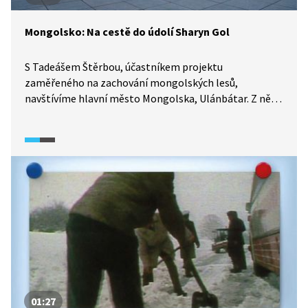
Mongolsko: Na cestě do údolí Sharyn Gol
S Tadeášem Štěrbou, účastníkem projektu
zaměřeného na zachování mongolských lesů,
navštívíme hlavní město Mongolska, Ulánbátar. Z něj
budeme pokračovat do města Sharyn Gol, kde se
malebná step mění kvůli těžbě uhlí a zlata
ve zdevastovanou krajinu.
01:27