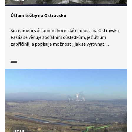
Útlum těžby na Ostravsku
Seznámení s útlumem hornické činnosti na Ostravsku.
Pasáž se věnuje sociálním důsledkům, jež útlum
zapříčinil, a popisuje možnosti, jak se vyrovnat
s koncem těžby uhlí v budoucnosti.
02:18