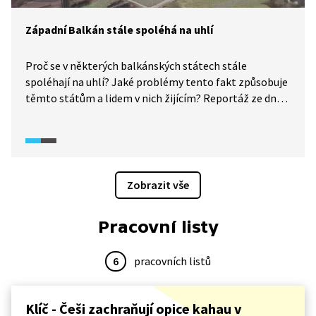
Západní Balkán stále spoléhá na uhlí
Proč se v některých balkánských státech stále
spoléhají na uhlí? Jaké problémy tento fakt způsobuje
těmto státům a lidem v nich žijícím? Reportáž ze dne
23. ledna 2025 vám tyto i další otázky zodpoví.
Zobrazit vše
Pracovní listy
6
pracovních listů
Klíč - Češi zachraňují opice kahau v