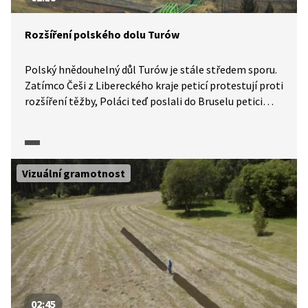
Rozšíření polského dolu Turów
Polský hnědouhelný důl Turów je stále středem sporu.
Zatímco Češi z Libereckého kraje peticí protestují proti
rozšíření těžby, Poláci teď poslali do Bruselu petici
za záchranu dolu. Jak se Evropská komise k peticím
o těžbě uhlí postaví, zatím jasné není.
Vizuální gramotnost
02:45