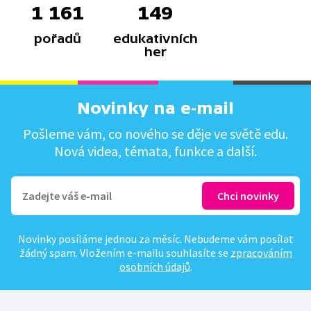
1 161
149
pořadů
edukativních
her
Novinky na e-mail
Pošleme vám, co nového se děje ve světě edu.
Nová videa, témata, funkce a další.
Novinky posíláme jednou za měsíc. Nebudeme vám posílat
žádný spam. Vložením e-mailu souhlasíte se
zpracováním
osobních údajů
.