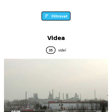
Filtrovat
Videa
35
videí
04:06