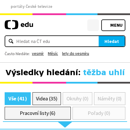
portály České televize
MENU
Hledat
vesmír
Měsíc
lety do vesmíru
Často hledáte:
Výsledky hledání:
těžba uhlí
Vše (41)
Videa (35)
Okruhy (0)
Náměty (0)
Pracovní listy (6)
Pořady (0)