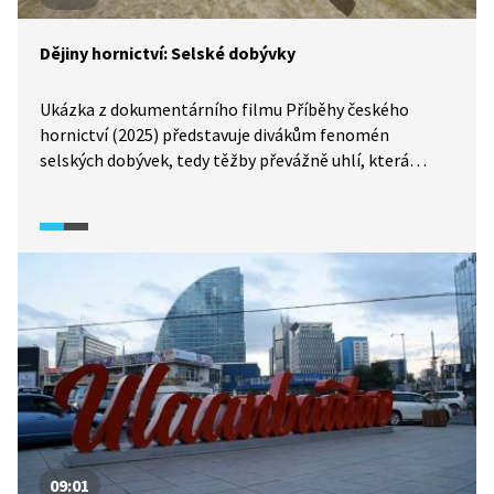
Dějiny hornictví: Selské dobývky
Ukázka z dokumentárního filmu Příběhy českého
hornictví (2025) představuje divákům fenomén
selských dobývek, tedy těžby převážně uhlí, která
probíhala zpravidla při statku, na jehož pozemcích se
nacházelo povrchové ložisko těžené suroviny.
09:01