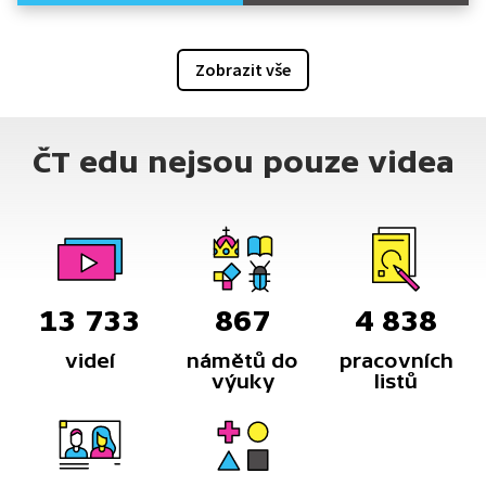
Zobrazit vše
ČT edu nejsou pouze videa
13 733
867
4 838
videí
námětů do
pracovních
výuky
listů