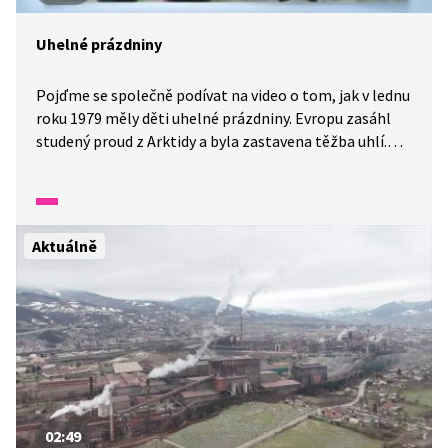
Uhelné prázdniny
Pojďme se společně podívat na video o tom, jak v lednu
roku 1979 měly děti uhelné prázdniny. Evropu zasáhl
studený proud z Arktidy a byla zastavena těžba uhlí.
Teplem a elektřinou se muselo velmi šetřit. V tu dobu
nejprve žáci pár dní mrzli v mnohdy nevytopených
školách, později byly vyhlášeny uhelné prázdniny, které
trvaly tři týdny. Holky a kluci si tak užívali zimních
Aktuálně
radovánek, kvůli zameškané výuce ale poté nebyly jarní
prázdniny.
02:49