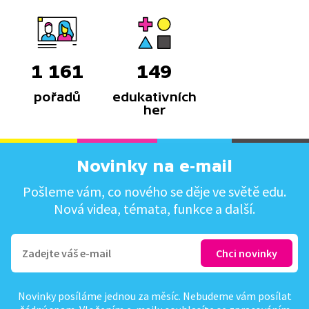
1 161
149
pořadů
edukativních
her
Novinky na e-mail
Pošleme vám, co nového se děje ve světě edu.
Nová videa, témata, funkce a další.
Novinky posíláme jednou za měsíc. Nebudeme vám posílat