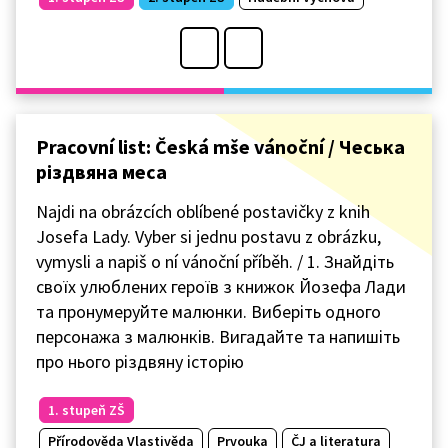
Pracovní list: Česká mše vánoční / Чеська
різдвяна меса
Najdi na obrázcích oblíbené postavičky z knih
Josefa Lady. Vyber si jednu postavu z obrázku,
vymysli a napiš o ní vánoční příběh. / 1. Знайдіть
своїх улюблених героїв з книжок Йозефа Лади
та пронумеруйте малюнки. Виберіть одного
персонажа з малюнків. Вигадайте та напишіть
про нього різдвяну історію
1. stupeň ZŠ
Přírodověda Vlastivěda
Prvouka
ČJ a literatura