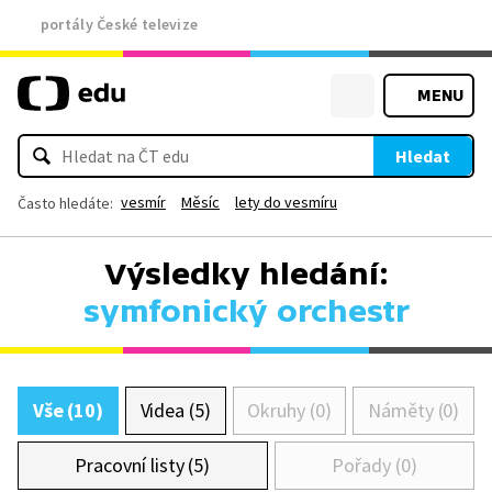
portály České televize
MENU
Hledat
vesmír
Měsíc
lety do vesmíru
Často hledáte:
Výsledky hledání:
symfonický orchestr
Vše (10)
Videa (5)
Okruhy (0)
Náměty (0)
Pracovní listy (5)
Pořady (0)