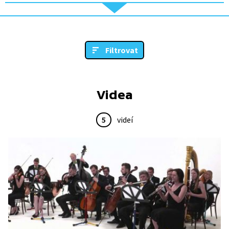
Filtrovat
Videa
5
videí