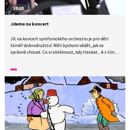
10:39
Jdeme na koncert
Jít na koncert symfonického orchestru je pro děti
téměř dobrodružství. Měli bychom vědět, jak se
správně chovat. Co si obléknout, kdy tleskat... A s tím
nám pomůže pan dirigent, který je také trochu
kouzelník. Kde všude se takové koncerty konají a co
k nim hudebníci potřebují?