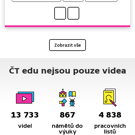
Zobrazit vše
ČT edu nejsou pouze videa
13 733
867
4 838
videí
námětů do
pracovních
výuky
listů