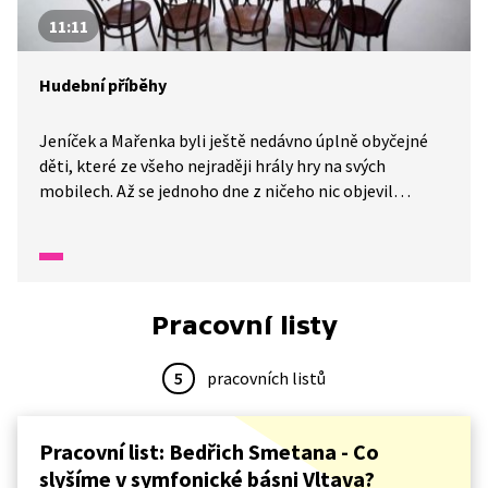
11:11
Hudební příběhy
Jeníček a Mařenka byli ještě nedávno úplně obyčejné
děti, které ze všeho nejraději hrály hry na svých
mobilech. Až se jednoho dne z ničeho nic objevil
kouzelný dirigent, který je pozval na výlet do
dobrodružného světa hudby. Hudba dovede vyprávět
příběhy... Vypráví je v operách, baletech i symfonických
básních. Poslechneme si Vltavu nebo příběh Péti a vlka
či skladbu " Na odchodnou" od Josefa Haydna.
Pracovní listy
5
pracovních listů
Pracovní list: Bedřich Smetana - Co
slyšíme v symfonické básni Vltava?