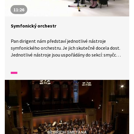
11:26
Symfonický orchestr
Pan dirigent nám představí jednotlivé nástroje
symfonického orchestru. Je jich skutečně docela dost.
Jednotlivé nástroje jsou uspořádány do sekcí: smyčcové
nástroje, dechové nástroje... Proč tomu tak je? To si
vysvětlíme a všechny nástroje představíme.