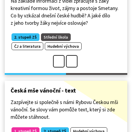
Na základě informací z videí zpracujte s žáky
kreativní formou život, zájmy a postoje Smetany.
Co by vzkázal dnešní české hudbě? A jaké dílo
z jeho tvorby žáky nejvíce oslovuje?
2. stupeň ZŠ
Střední škola
ČJ a literatura
Hudební výchova
Česká mše vánoční - text
Zazpívejte si společně s námi Rybovu Českou mši
vánoční. Se slovy vám pomůže text, který si zde
můžete stáhnout.
1. stupeň ZŠ
2. stupeň ZŠ
Hudební výchova