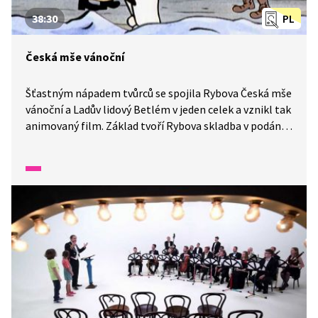
38:30
PL
Česká mše vánoční
Šťastným nápadem tvůrců se spojila Rybova Česká mše
vánoční a Ladův lidový Betlém v jeden celek a vznikl tak
animovaný film. Základ tvoří Rybova skladba v podání
Symfonického orchestru hl. m. Prahy FOK, který řídil V.
Smetáček a kterou nazpíval Český pěvecký sbor
pod vedením J. Veselky. Zároveň ve filmu ožila desítka
Ladových postaviček nejen z lidového Betlému, ale
i z dalšího autorova bohatého literárního a výtvarného
odkazu.