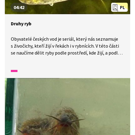
04:42
PL
Druhy ryb
Obyvatelé českých vod je seriál, který nás seznamuje
s živočichy, kteří žijí v řekách i v rybnících. V této části
se naučíme dělit ryby podle prostředí, kde žijí, a podle
přijímané potravy. Naučíme se od sebe rozlišit pstruha
a lipana, plotici, amura, kapra i štiku.