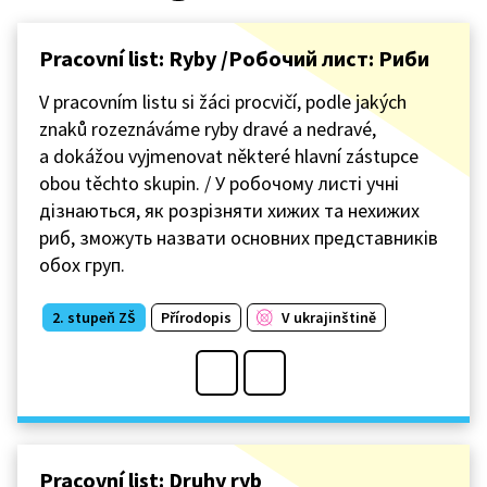
Pracovní list: Ryby /Робочий лист: Риби
V pracovním listu si žáci procvičí, podle jakých
znaků rozeznáváme ryby dravé a nedravé,
a dokážou vyjmenovat některé hlavní zástupce
obou těchto skupin. / У робочому листі учні
дізнаються, як розрізняти хижих та нехижих
риб, зможуть назвати основних представників
обох груп.
2. stupeň ZŠ
Přírodopis
V ukrajinštině
Pracovní list: Druhy ryb