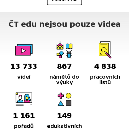
ČT edu nejsou pouze videa
13 733
867
4 838
videí
námětů do
pracovních
výuky
listů
1 161
149
pořadů
edukativních