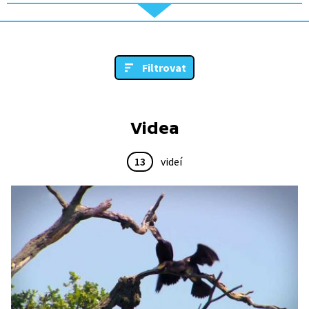
Filtrovat
Videa
13
videí