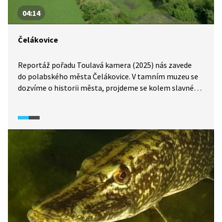
04:14
Čelákovice
Reportáž pořadu Toulavá kamera (2025) nás zavede
do polabského města Čelákovice. V tamním muzeu se
dozvíme o historii města, projdeme se kolem slavné
Volmanovy vily a vydáme se po naučné stezce údolím
Labe k přírodní rezervaci Hrbáčkovy tůně.