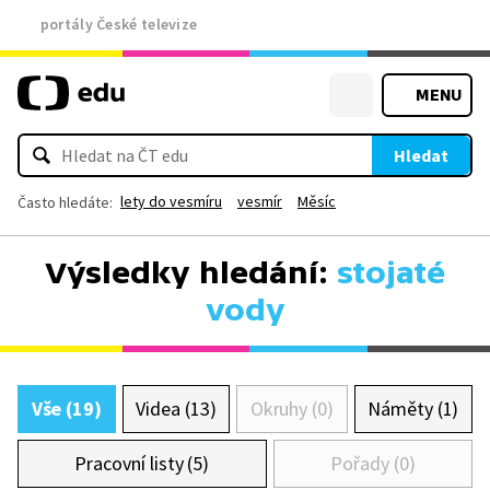
portály České televize
MENU
Hledat
lety do vesmíru
vesmír
Měsíc
Často hledáte:
Výsledky hledání:
stojaté
vody
Vše (19)
Videa (13)
Okruhy (0)
Náměty (1)
Pracovní listy (5)
Pořady (0)