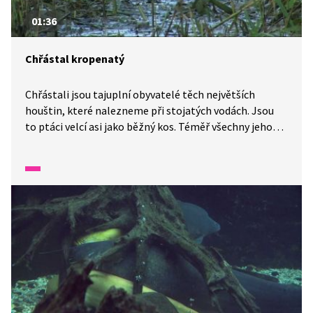
01:36
Chřástal kropenatý
Chřástali jsou tajuplní obyvatelé těch největších
houštin, které nalezneme při stojatých vodách. Jsou
to ptáci velcí asi jako běžný kos. Téměř všechny jeho
druhy obývají porosty tvořené puškvorcem, orobincem
a rákosem. Chřástal kropenatý se ale vyskytuje pouze
u Žehuňského rybníka a v naší přírodě ho najdeme
v počtu přibližně 50 párů. Prostředí, ve kterém
přirozeně žije, z naší přírody mizí, stejně jako tento
bahenní specialista.