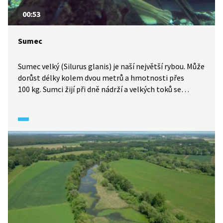
00:53
Sumec
Sumec velký (Silurus glanis) je naší největší rybou. Může
dorůst délky kolem dvou metrů a hmotnosti přes
100 kg. Sumci žijí při dně nádrží a velkých toků se
stojatou nebo mírně tekoucí vodou. Jedná se o dravce,
kteří si troufnou i na kachnu nebo třeba ondatru. Není
ale známo, že by se odvážili zaútočit na člověka.