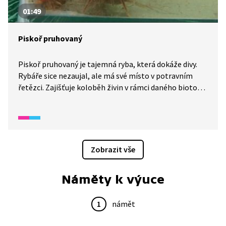
01:49
Piskoř pruhovaný
Piskoř pruhovaný je tajemná ryba, která dokáže divy.
Rybáře sice nezaujal, ale má své místo v potravním
řetězci. Zajišťuje koloběh živin v rámci daného biotopu
a jako potrava slouží třeba sumcům. Dokáže dýchat
vzduch střevem, nevadí mu ani hnilobný čpavek.
Na rybu toho vydrží opravdu hodně. Přesto je
ohroženým druhem, který je potřeba chránit.
Zobrazit vše
Náměty k výuce
1
námět