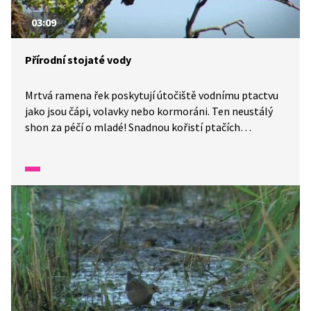
03:09
Přírodní stojaté vody
Mrtvá ramena řek poskytují útočiště vodnímu ptactvu
jako jsou čápi, volavky nebo kormoráni. Ten neustálý
shon za péčí o mladé! Snadnou kořistí ptačích
predátorů se mohou stát skokan zelený a skokan
hnědý. Objevíme zde rostliny se zvláštními jmény jako
například plavín nebo kotvice. Orobinec ale známe
z dětství všichni. I když jsme mu říkávali trochu jinak.