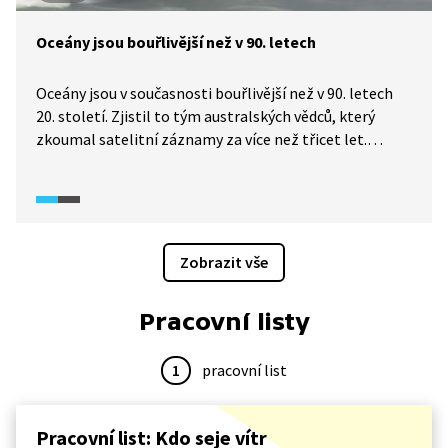
Oceány jsou bouřlivější než v 90. letech
Oceány jsou v současnosti bouřlivější než v 90. letech
20. století. Zjistil to tým australských vědců, který
zkoumal satelitní záznamy za více než třicet let.
Příčinou je zřejmě měnící se klima. Společně s jejich
výzkumem postupuje i rozvoj technologií na přeměnu
energie oceánů v elektřinu.
Zobrazit vše
Pracovní listy
1
pracovní list
Pracovní list: Kdo seje vítr