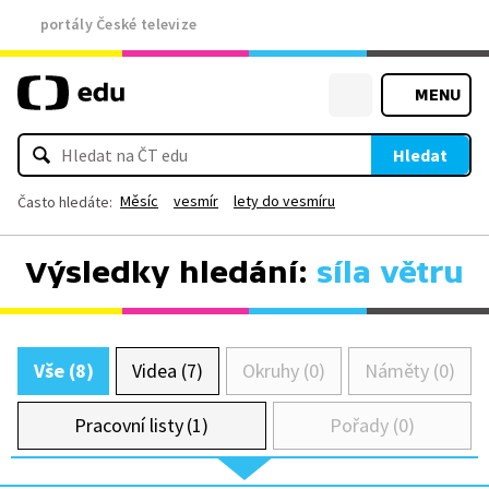
portály České televize
MENU
Hledat
Měsíc
vesmír
lety do vesmíru
Často hledáte:
Výsledky hledání:
síla větru
Vše (8)
Videa (7)
Okruhy (0)
Náměty (0)
Pracovní listy (1)
Pořady (0)