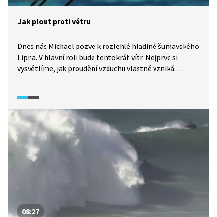
Jak plout proti větru
Dnes nás Michael pozve k rozlehlé hladině šumavského
Lipna. V hlavní roli bude tentokrát vítr. Nejprve si
vysvětlíme, jak proudění vzduchu vlastně vzniká.
Připomeneme si významnou roli praktického využívání
větru i jako pohonu pro nejstarší dopravní prostředek
světa: loď. Jenže co když fouká zrovna opačně, než kam
chceme plout? Na palubě malé jachty nám Michael
spolu s jachtařkou Míšou prakticky předvedou, že
i proti větru se dá plout.
08:27