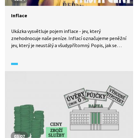
Inflace
Ukázka vysvětluje pojem inflace - jev, který
znehodnocuje naše peníze. Inflací označujeme peněžní
jev, který je neustálý a všudypřítomný. Popis, jak se
měří inflace a kupní síla peněz.
03:07