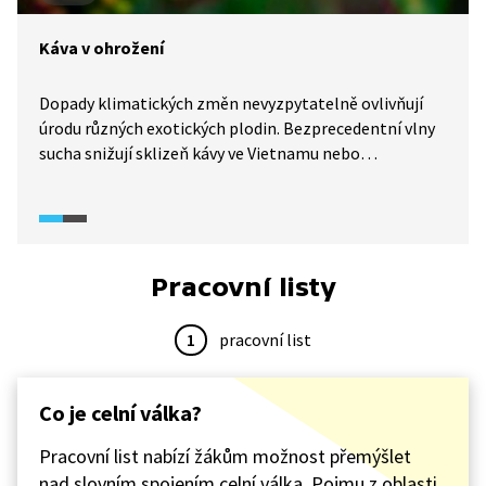
Káva v ohrožení
Dopady klimatických změn nevyzpytatelně ovlivňují
úrodu různých exotických plodin. Bezprecedentní vlny
sucha snižují sklizeň kávy ve Vietnamu nebo
pomerančů v Brazílii. V Ghaně se na plantážích šíří
virus, který napadá kakaovníky. Ceny těchto
potravinářských komodit tak reagují skokovým
růstem.
Pracovní listy
1
pracovní list
Co je celní válka?
Pracovní list nabízí žákům možnost přemýšlet
nad slovním spojením celní válka. Pojmu z oblasti