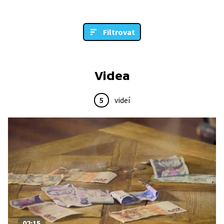
Filtrovat
Videa
5
videí
02:15