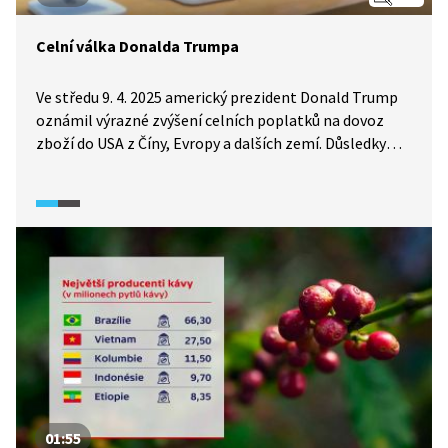
Celní válka Donalda Trumpa
Ve středu 9. 4. 2025 americký prezident Donald Trump
oznámil výrazné zvýšení celních poplatků na dovoz
zboží do USA z Číny, Evropy a dalších zemí. Důsledky
tohoto rozhodnutí se pravděpodobně projeví růstem
cen běžného spotřebního zboží, např. potravin,
oblečení nebo elektroniky. Pusťte si se svými žáky
reportáž z pořadu Události, v níž redaktoři České
televize informovali veřejnost bezprostředně
po zveřejnění nové americké politiky.
01:55