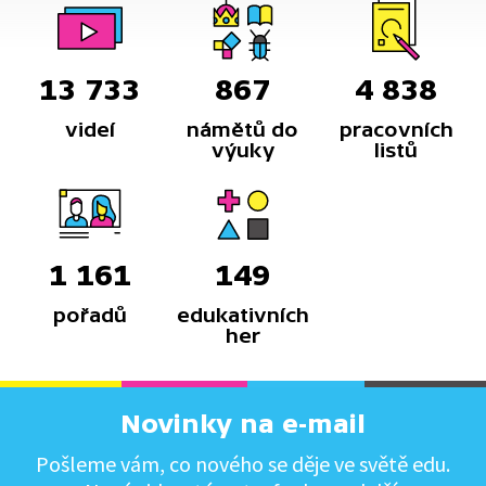
13 733
867
4 838
videí
námětů do
pracovních
výuky
listů
1 161
149
pořadů
edukativních
her
Novinky na e-mail
Pošleme vám, co nového se děje ve světě edu.