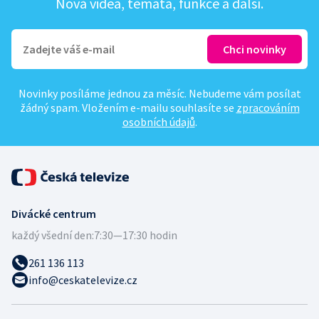
Nová videa, témata, funkce a další.
Novinky posíláme jednou za měsíc. Nebudeme vám posílat
žádný spam. Vložením e-mailu souhlasíte se
zpracováním
osobních údajů
.