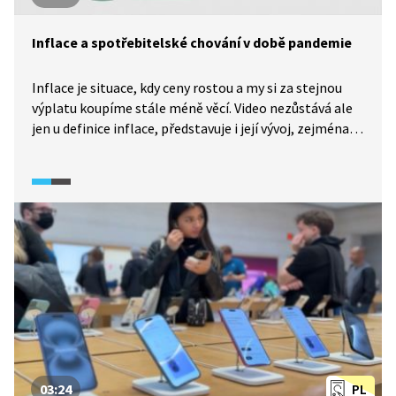
Inflace a spotřebitelské chování v době pandemie
Inflace je situace, kdy ceny rostou a my si za stejnou
výplatu koupíme stále méně věcí. Video nezůstává ale
jen u definice inflace, představuje i její vývoj, zejména
v době koronavirové pandemie. Spotřebitelské chování
v tomto období bylo klíčové pro následné zvyšování
cen nejen v České republice.
03:24
PL