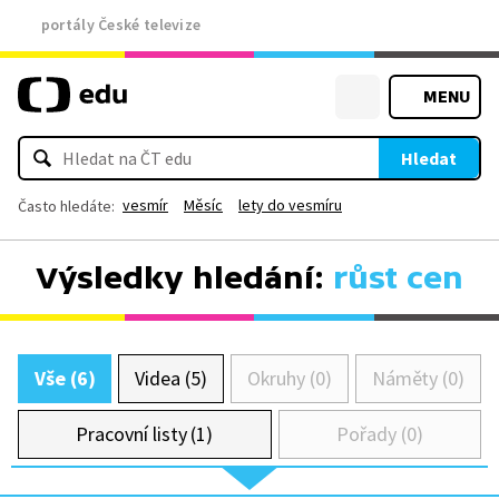
portály České televize
MENU
Hledat
vesmír
Měsíc
lety do vesmíru
Často hledáte:
Výsledky hledání:
růst cen
Vše (6)
Videa (5)
Okruhy (0)
Náměty (0)
Pracovní listy (1)
Pořady (0)