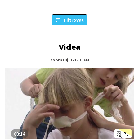
Filtrovat
Videa
Zobrazuji 1-12
z 944
03:14
PL