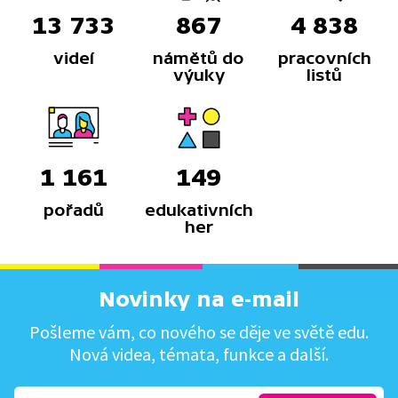
13 733
867
4 838
videí
námětů do
pracovních
výuky
listů
1 161
149
pořadů
edukativních
her
Novinky na e-mail
Pošleme vám, co nového se děje ve světě edu.
Nová videa, témata, funkce a další.