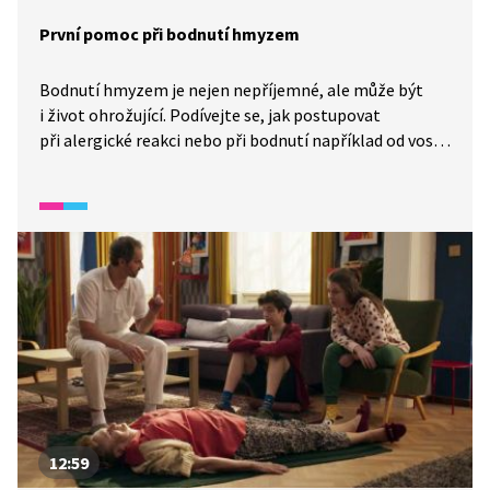
První pomoc při bodnutí hmyzem
Bodnutí hmyzem je nejen nepříjemné, ale může být
i život ohrožující. Podívejte se, jak postupovat
při alergické reakci nebo při bodnutí například od vosy
do jazyka. MUDr. Jiří Pešina vysvětlí, proč snadná
pomoc může člověku zachránit život.
12:59