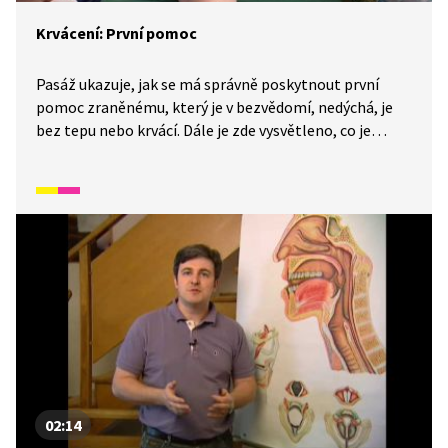
Krvácení: První pomoc
Pasáž ukazuje, jak se má správně poskytnout první
pomoc zraněnému, který je v bezvědomí, nedýchá, je
bez tepu nebo krvácí. Dále je zde vysvětleno, co je
to krev, funkce srdce, jak probíhá darování krve a proč
je darování krve důležité.
02:14