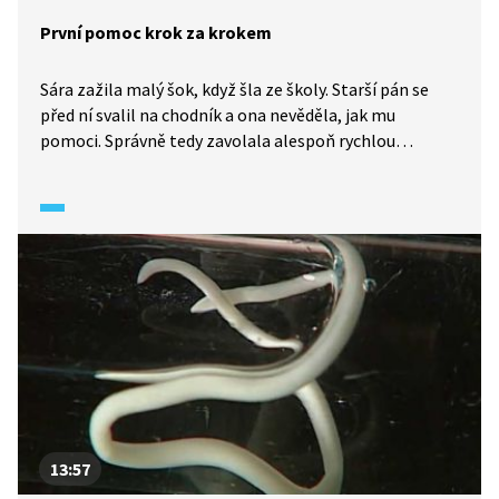
První pomoc krok za krokem
Sára zažila malý šok, když šla ze školy. Starší pán se
před ní svalil na chodník a ona nevěděla, jak mu
pomoci. Správně tedy zavolala alespoň rychlou
záchrannou službu 155. Jenže doma pak způsobila
krvácení z nosu svému bratrovi Vojtovi a nepřímo
i omdlení jejich mámy. Proto se je nakonec táta
rozhodne zasvětit do problematiky první pomoci
a zorganizuje pro ně domácí kurz.
13:57