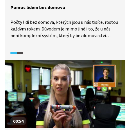
Pomoc lidem bez domova
Počty lidí bez domova, kterých jsou u nás tisíce, rostou
každým rokem. Důvodem je mimo jiné i to, že u nás
není komplexní systém, který by bezdomovectví
účinně řešil tak, jako je to obvyklé v jiných zemích.
V podstatě jediná pomoc přichází ze strany
charitativních organizací, mnoho bezdomovců má ale
své důvody, proč do těchto zařízení nechodí. Jiní by šli,
zvláště v době mrazů, ale projít sítem a získat nocleh
není snadné. I odborníci uznávají, že pomoc českým
bezdomovcům je nedostatečná. Na ulici přitom může
nečekaně skončit kdokoliv z nás.
00:54