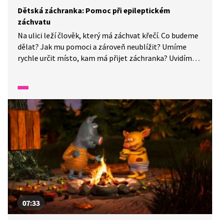
Dětská záchranka: Pomoc při epileptickém
záchvatu
Na ulici leží člověk, který má záchvat křečí. Co budeme
dělat? Jak mu pomoci a zároveň neublížit? Umíme
rychle určit místo, kam má přijet záchranka? Uvidíme,
jak si poradí naši kamarádi.
07:33