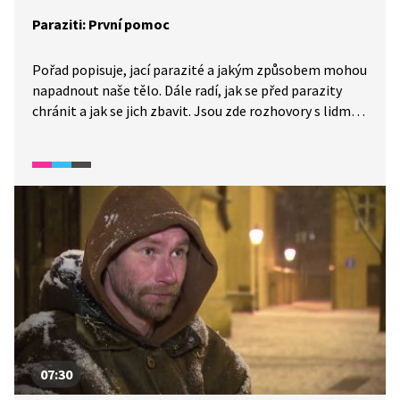
Paraziti: První pomoc
Pořad popisuje, jací parazité a jakým způsobem mohou
napadnout naše tělo. Dále radí, jak se před parazity
chránit a jak se jich zbavit. Jsou zde rozhovory s lidmi,
kteří měli nějakého parazita. Ti vyprávějí, jak se jich
následně zbavili. Následují i rozhovory s lékaři.
07:30