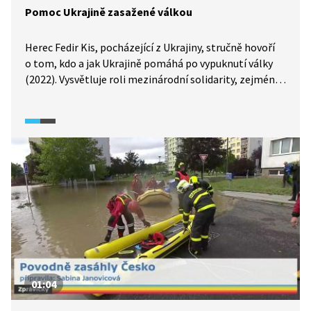
Pomoc Ukrajině zasažené válkou
Herec Fedir Kis, pocházející z Ukrajiny, stručně hovoří
o tom, kdo a jak Ukrajině pomáhá po vypuknutí války
(2022). Vysvětluje roli mezinárodní solidarity, zejména
podporu ze strany Evropy a Spojených států, a stručně
objasňuje, co jsou sankce a k čemu slouží. Zmiňuje také
osobní rozměr pomoci, že zapojit se mohou nejen
státy, ale i jednotlivci, například prostřednictvím
kulturních akcí, veřejných vystoupení nebo drobných
iniciativ.
01:04