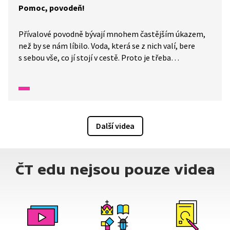
Pomoc, povodeň!
Přívalové povodně bývají mnohem častějším úkazem,
než by se nám líbilo. Voda, která se z nich valí, bere
s sebou vše, co jí stojí v cestě. Proto je třeba
naslouchat výzvám meteorologů, kteří mají možnost
je předpovídat. Je třeba naslouchat pokynům
záchranných složek a nehazardovat se svým životem.
Kam volat? Co si zabalit pro případ nouze?
Další videa
ČT edu nejsou pouze videa