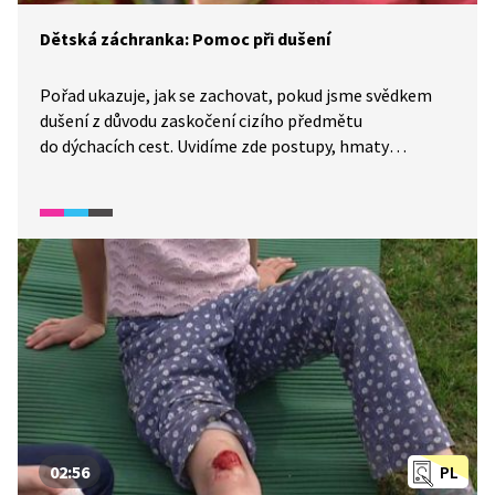
Dětská záchranka: Pomoc při dušení
Pořad ukazuje, jak se zachovat, pokud jsme svědkem
dušení z důvodu zaskočení cizího předmětu
do dýchacích cest. Uvidíme zde postupy, hmaty
a manévry, kterými můžeme postiženému velmi
jednoduše pomoci.
02:56
PL