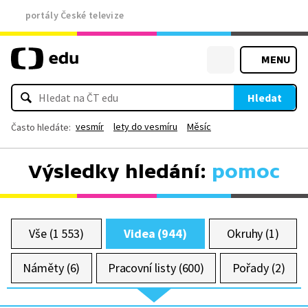
portály České televize
MENU
Hledat
vesmír
lety do vesmíru
Měsíc
Často hledáte:
Výsledky hledání:
pomoc
Vše (1 553)
Videa (944)
Okruhy (1)
Náměty (6)
Pracovní listy (600)
Pořady (2)