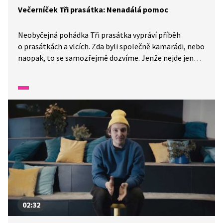
Večerníček Tři prasátka: Nenadálá pomoc
Neobyčejná pohádka Tři prasátka vypráví příběh
o prasátkách a vlcích. Zda byli společně kamarádi, nebo
naopak, to se samozřejmě dozvíme. Jenže nejde jen
o ně, v pohádce vystupují i další zvířátka. A kdo se stane
nenadálou pomocí a při jaké příležitosti? Podívejte se
sami.
02:32