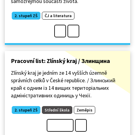
samozřejmou součástí života.
2. stupeň ZŠ
ČJ a literatura
Pracovní list: Zlínský kraj / Злинщина
Zlínský kraj je jedním ze 14 vyšších územně
správních celků v České republice. / Злинський
край є одним із 14 вищих територіальних
адміністративних одиниць у Чехії.
2. stupeň ZŠ
Střední škola
Zeměpis