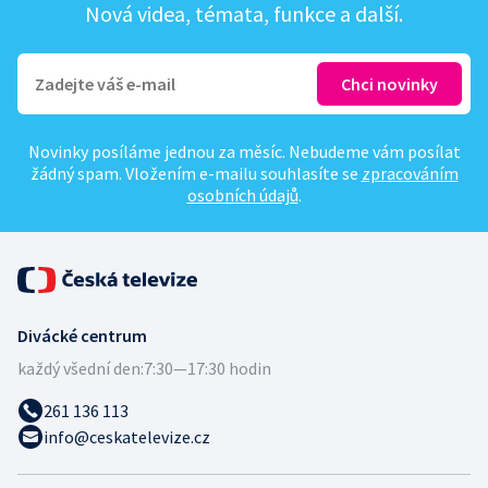
Nová videa, témata, funkce a další.
Novinky posíláme jednou za měsíc. Nebudeme vám posílat
žádný spam. Vložením e-mailu souhlasíte se
zpracováním
osobních údajů
.