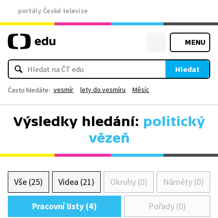
portály České televize
MENU
Hledat
vesmír
lety do vesmíru
Měsíc
Často hledáte:
Výsledky hledání:
politický
vězeň
Vše (25)
Videa (21)
Okruhy (0)
Náměty (0)
Pracovní listy (4)
Pořady (0)