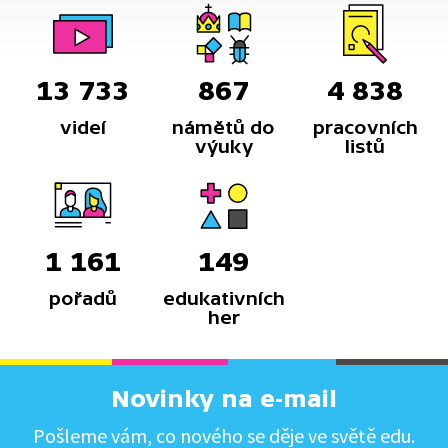
13 733
867
4 838
videí
námětů do
pracovních
výuky
listů
1 161
149
pořadů
edukativních
her
Novinky na e-mail
Pošleme vám, co nového se děje ve světě edu.