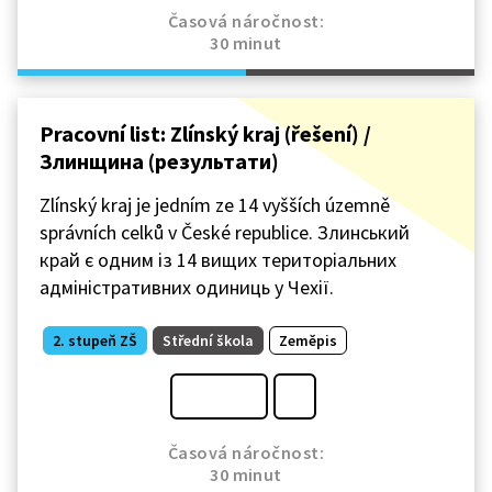
Časová náročnost:
30 minut
Pracovní list: Zlínský kraj (řešení) /
Злинщина (результати)
Zlínský kraj je jedním ze 14 vyšších územně
správních celků v České republice. Злинський
край є одним із 14 вищих територіальних
адміністративних одиниць у Чехії.
2. stupeň ZŠ
Střední škola
Zeměpis
Časová náročnost:
30 minut