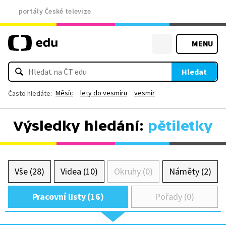
portály České televize
MENU
Hledat
Měsíc
lety do vesmíru
vesmír
Často hledáte:
Výsledky hledání:
pětiletky
Vše (28)
Videa (10)
Okruhy (0)
Náměty (2)
Pracovní listy (16)
Pořady (0)