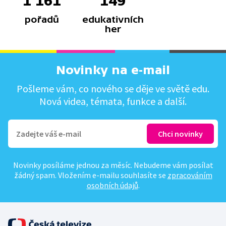
1 161
149
pořadů
edukativních
her
Novinky na e-mail
Pošleme vám, co nového se děje ve světě edu.
Nová videa, témata, funkce a další.
Novinky posíláme jednou za měsíc. Nebudeme vám posílat
žádný spam. Vložením e-mailu souhlasíte se
zpracováním
osobních údajů
.