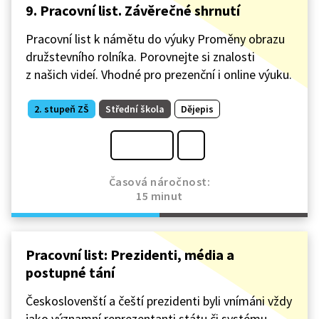
9. Pracovní list. Závěrečné shrnutí
Pracovní list k námětu do výuky Proměny obrazu
družstevního rolníka. Porovnejte si znalosti
z našich videí. Vhodné pro prezenční i online výuku.
2. stupeň ZŠ
Střední škola
Dějepis
Časová náročnost:
15 minut
Pracovní list: Prezidenti, média a
postupné tání
Českoslovenští a čeští prezidenti byli vnímáni vždy
jako významní reprezentanti státu či systému.