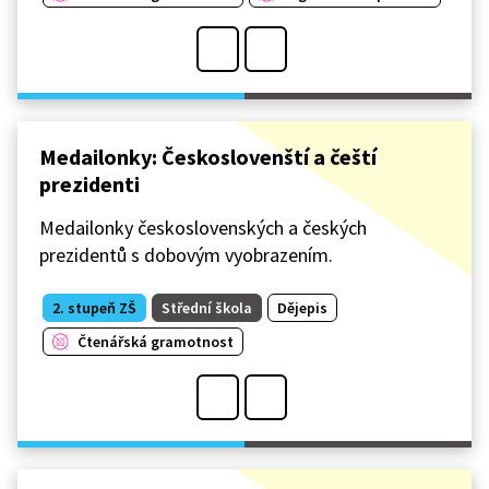
Medailonky: Českoslovenští a čeští
prezidenti
Medailonky československých a českých
prezidentů s dobovým vyobrazením.
2. stupeň ZŠ
Střední škola
Dějepis
Čtenářská gramotnost