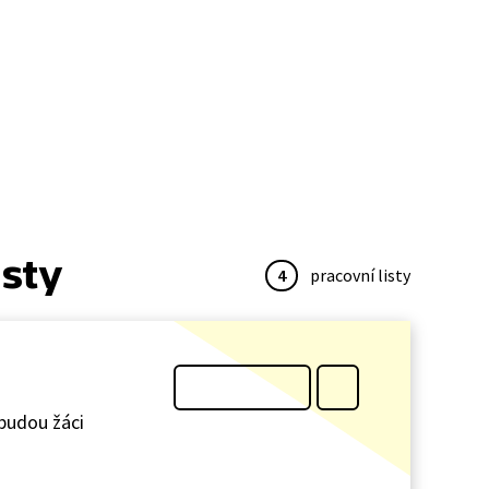
isty
4
pracovní listy
 budou žáci