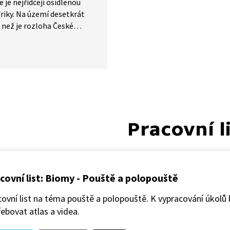
 je nejřidčeji osídlenou
riky. Na území desetkrát
 než je rozloha České
ky, žijí pouhé dva miliony
l. Stát Namibie leží v jižní
ontinentu a kromě
kých zásob nerostných
 je znám především pouští
která dala zemi jméno.
ato poušť nabízí úchvatné
í scenérie.
Pracovní l
covní list: Biomy - Pouště a polopouště
ovní list na téma pouště a polopouště. K vypracování úkolů
ebovat atlas a videa.