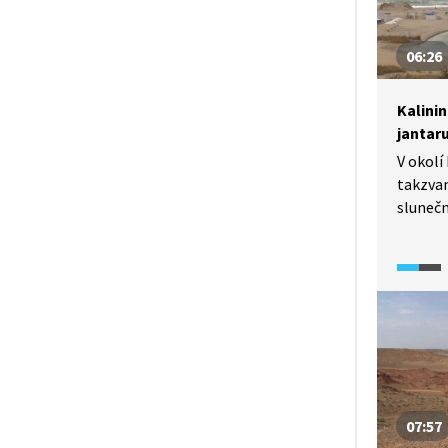
06:26
Kalini
jantar
V okolí
takzvan
slunečn
fosiliz
S Miro
jantaro
jantaro
na Kurs
dlouhý
mořem 
písečn
07:57