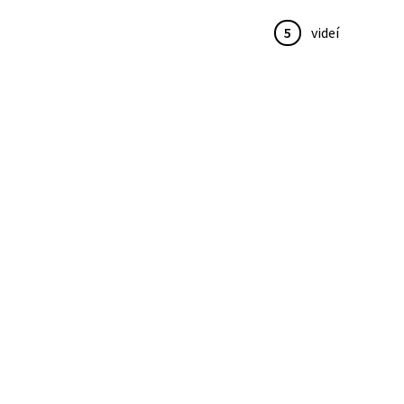
5
videí