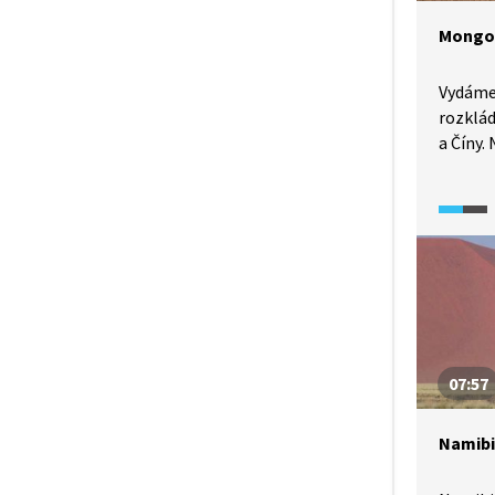
Mongol
Vydáme 
rozklá
a Číny.
útesy,
paleont
uvidíme
Gurvans
písečný
plné ve
útvary 
Chuluu.
07:57
Namibi