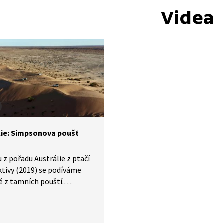
Videa
lie: Simpsonova poušť
u z pořadu Austrálie z ptačí
tivy (2019) se podíváme
é z tamních pouští.
nova poušť ve střední
ii představuje rozlehlou
hlou oblast plnou rudého