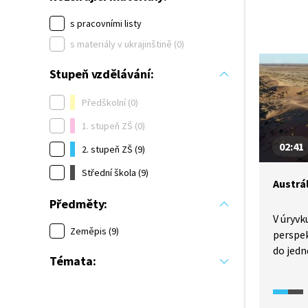
s pracovními listy
s materiály v ukrajinštině (0)
Stupeň vzdělávání:
Předškolní (0)
1. stupeň ZŠ (0)
02:41
2. stupeň ZŠ (9)
Střední škola (9)
Austrá
Předměty:
V úryvk
Zeměpis (9)
perspek
do jedn
Témata:
Simpso
Austrál
a vypra