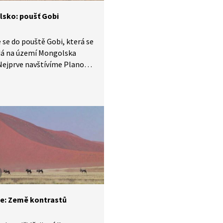
sko: poušť Gobi
se do pouště Gobi, která se
dá na území Mongolska
 Nejprve navštívíme Planoucí
 významnou
ologickou lokalitu. Dále
 národní park Gobi
aikhan s rozlehlými
mi dunami, údolí Jolin Am
getace a žulové skalnaté
v oblasti Baga Gazriin
e: Země kontrastů