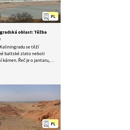
PL
ngradská oblast: Těžba
u
 Kaliningradu se těží
é baltské zlato neboli
í kámen. Řeč je o jantaru,
ované pryskyřici stromů.
slavem Karasem navštívíme
vý lom, dílnu, kde se vyrábí
vá bižuterie, a zavítáme
kou kosu, 98 kilometrů
 pás země obklopený
a tvořený převážně
ými dunami.
PL