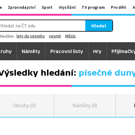
e
Zpravodajství
Sport
iVysílání
TV program
Pro děti
A
Hledat
lety do vesmíru
vesmír
Měsíc
hledáte:
ruhy
Náměty
Pracovní listy
Hry
Přijímačk
Výsledky hledání:
písečné dun
Okruhy (0)
Náměty (0)