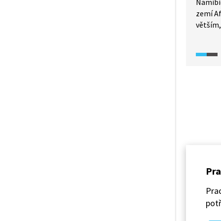
Namibie
zemí Af
větším,
republi
obyvate
části k
obrovs
surovin
Namib, 
Právě t
přírodn
Pra
Prac
potř