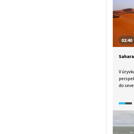
písku a
02:40
Sahara
V úryvk
perspek
do seve
na zdán
duny, u
a navšt
tábory.