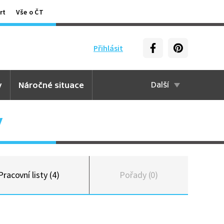
rt
Vše o ČT
Přihlásit
y
Náročné situace
Další
y
Pracovní listy (4)
Pořady (0)