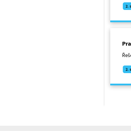
2. 
Pra
Řeše
2. 