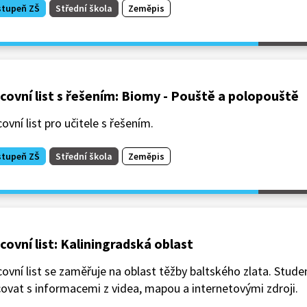
stupeň ZŠ
Střední škola
Zeměpis
covní list s řešením: Biomy - Pouště a polopouště
ovní list pro učitele s řešením.
stupeň ZŠ
Střední škola
Zeměpis
covní list: Kaliningradská oblast
ovní list se zaměřuje na oblast těžby baltského zlata. Stude
ovat s informacemi z videa, mapou a internetovými zdroji.