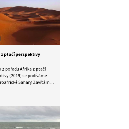
 písečných dun.
 z ptačí perspektivy
u z pořadu Afrika z ptačí
tivy (2019) se podíváme
roafrické Sahary. Zavítáme
livě nikde nekončící písečné
vidíme velbloudí karavany
ívíme tradiční berberské