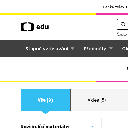
Česká televiz
Často 
Stupně vzdělávání
Předměty
Ok
Vše (9)
Videa (5)
Rozšiřující materiály: