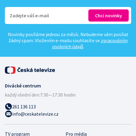
Novinky posíláme jednou za měsíc. Nebudeme vám posílat
žádný spam. Vložením e-mailu souhlasíte se
zpracováním
osobních údajů
.