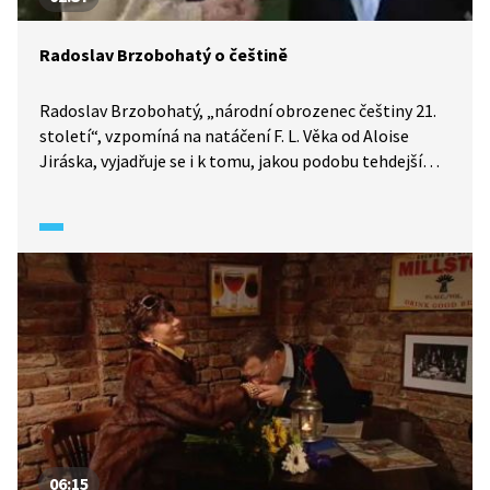
Radoslav Brzobohatý o češtině
Radoslav Brzobohatý, „národní obrozenec češtiny 21.
století“, vzpomíná na natáčení F. L. Věka od Aloise
Jiráska, vyjadřuje se i k tomu, jakou podobu tehdejší
jazyk měl. A jaký je podle něj dnešní jazyk?
06:15