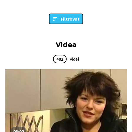
Filtrovat
Videa
402
videí
03:02