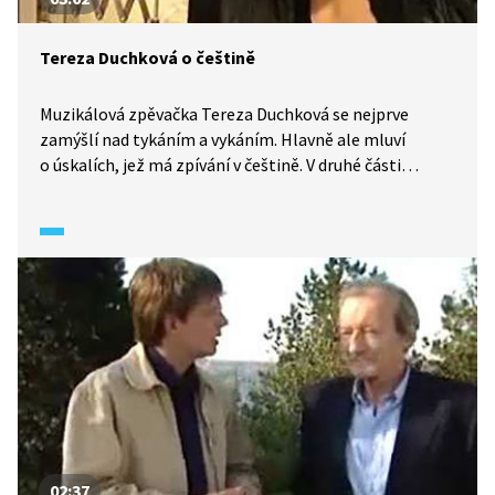
Tereza Duchková o češtině
Muzikálová zpěvačka Tereza Duchková se nejprve
zamýšlí nad tykáním a vykáním. Hlavně ale mluví
o úskalích, jež má zpívání v češtině. V druhé části
rozhovoru vypráví o tom, co jí vadí na češtině
(respektive užívání češtiny), například o anglicismech.
02:37