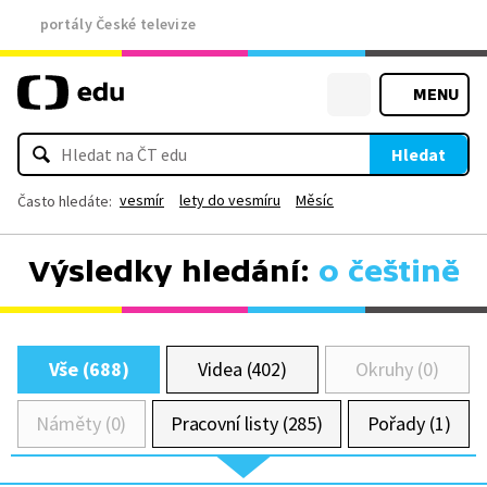
portály České televize
MENU
Hledat
vesmír
lety do vesmíru
Měsíc
Často hledáte:
Výsledky hledání:
o češtině
Vše (688)
Videa (402)
Okruhy (0)
Náměty (0)
Pracovní listy (285)
Pořady (1)