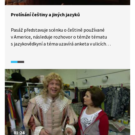
Prolínání češtiny a jiných jazyků
Pasáž představuje scénku o češtině používané
v Americe, následuje rozhovor o témže tématu
s jazykovědkyní a téma uzavírá anketa v ulicích
o možných překladech anglických pojmů do češtiny
(talk show, show, business).
01:24