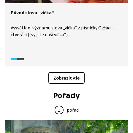
Původ slova „vička“
Vysvětlení významu slova „vička“ z písničky Ovčáci,
čtveráci („vy jste naši vičku“).
Zobrazit vše
Pořady
1
pořad