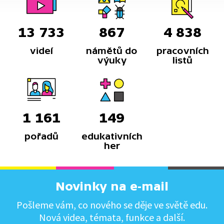
13 733
867
4 838
videí
námětů do
pracovních
výuky
listů
1 161
149
pořadů
edukativních
her
Novinky na e-mail
Pošleme vám, co nového se děje ve světě edu.
Nová videa, témata, funkce a další.