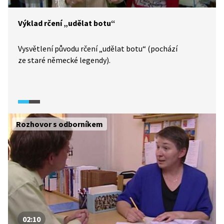
Výklad rčení „udělat botu“
Vysvětlení původu rčení „udělat botu“ (pochází
ze staré německé legendy).
Rozhovor s odborníkem
02:10