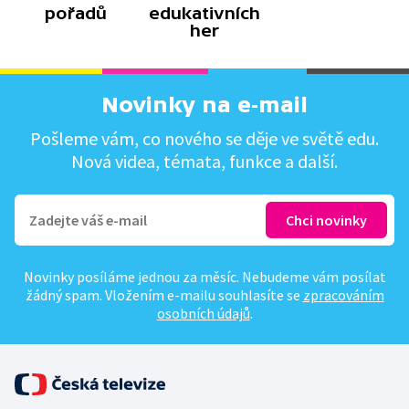
pořadů
edukativních
her
Novinky na e-mail
Pošleme vám, co nového se děje ve světě edu.
Nová videa, témata, funkce a další.
Novinky posíláme jednou za měsíc. Nebudeme vám posílat
žádný spam. Vložením e-mailu souhlasíte se
zpracováním
osobních údajů
.