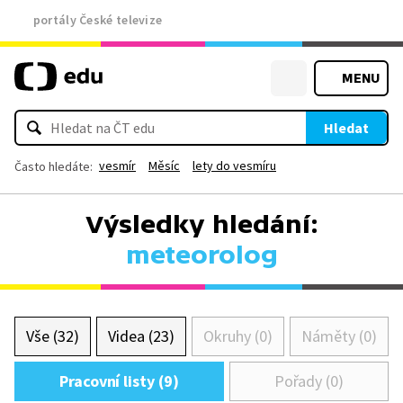
portály České televize
MENU
Hledat
vesmír
Měsíc
lety do vesmíru
Často hledáte:
Výsledky hledání:
meteorolog
Vše (32)
Videa (23)
Okruhy (0)
Náměty (0)
Pracovní listy (9)
Pořady (0)