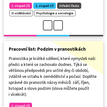
1. stupeň ZŠ
2. stupeň ZŠ
Střední škola
O vzdělávání
Psychologie a sociologie
Pracovní list: Podzim v pranostikách
Pranostika je krátké sdělení, které vymysleli naši
předci a které se zachovalo dodnes. Týká se
většinou předpovědi pro určité dny či období,
zvláště ve vztahu k zemědělství a počasí. Doplňte
správně do pranostik názvy měsíců: září, říjen,
listopad a slovo podzim (slova můžete použít
i vícekrát).
1. stupeň ZŠ