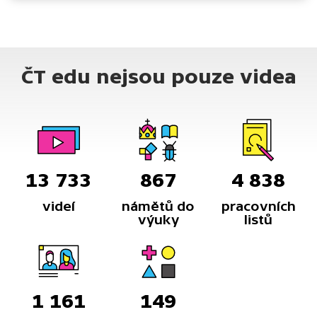
ČT edu nejsou pouze videa
13 733
867
4 838
videí
námětů do
pracovních
výuky
listů
1 161
149