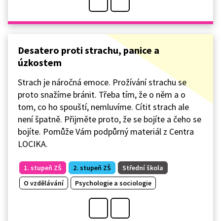
Desatero proti strachu, panice a
úzkostem
Strach je náročná emoce. Prožívání strachu se
proto snažíme bránit. Třeba tím, že o něm a o
tom, co ho spouští, nemluvíme. Cítit strach ale
není špatně. Přijměte proto, že se bojíte a čeho se
bojíte. Pomůže Vám podpůrný materiál z Centra
LOCIKA.
1. stupeň ZŠ
2. stupeň ZŠ
Střední škola
O vzdělávání
Psychologie a sociologie