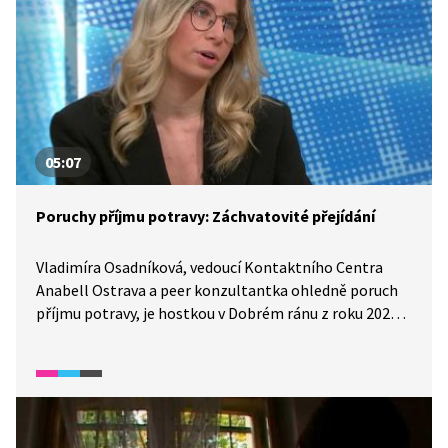
05:07
Poruchy příjmu potravy: Záchvatovité přejídání
Vladimíra Osadníková, vedoucí Kontaktního Centra
Anabell Ostrava a peer konzultantka ohledně poruch
příjmu potravy, je hostkou v Dobrém ránu z roku 2022.
Rozhovor je nejen o mentální anorexii a bulimii, ale
také o psychogenním (záchvatovitém) přejídání
a dalších poruchách příjmu potravy.