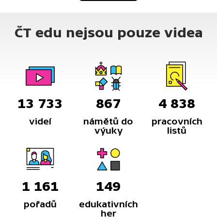
ČT edu nejsou pouze videa
13 733
867
4 838
videí
námětů do
pracovních
výuky
listů
1 161
149
pořadů
edukativních
her