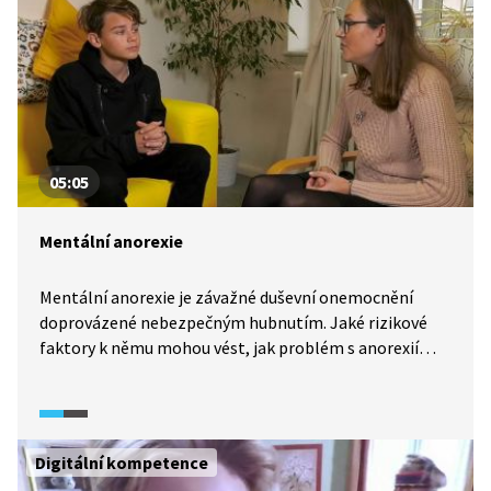
05:05
Mentální anorexie
Mentální anorexie je závažné duševní onemocnění
doprovázené nebezpečným hubnutím. Jaké rizikové
faktory k němu mohou vést, jak problém s anorexií
řešit a jaká je ideální hmotnost?
Digitální kompetence