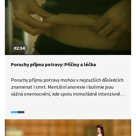
02:34
Poruchy příjmu potravy: Příčiny a léčba
Poruchy příjmu potravy mohou v nejzazších důsledcích
znamenat i smrt. Mentální anorexie i bulimie jsou
vážná onemocnění, kde spolu mimořádně intenzivně
souvisejí problémy duševní s problémy tělesnými.
Skoro nejíst a nezdravě se přejídat může mít podobnou
příčinu. Příčiny jsou psychologické, ale i biologické.
Málokdy se ví a zdůrazňuje, že tato onemocnění jsou
z poloviny dána geneticky. A jaké jsou možnosti léčby?
Pořadem provází Cyril Höschl.