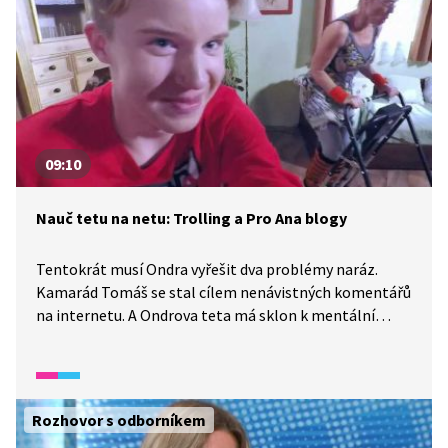
09:10
Nauč tetu na netu: Trolling a Pro Ana blogy
Tentokrát musí Ondra vyřešit dva problémy naráz.
Kamarád Tomáš se stal cílem nenávistných komentářů
na internetu. A Ondrova teta má sklon k mentální
anorexii a přehnaně se snaží zhubnout. Jak jim může
Ondra pomoct?
Rozhovor s odborníkem