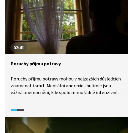
02:41
Poruchy příjmu potravy
Poruchy příjmu potravy mohou v nejzazších důsledcích
znamenat i smrt. Mentální anorexie i bulimie jsou
vážná onemocnění, kde spolu mimořádně intenzivně
souvisejí problémy duševní s problémy tělesnými. Jaká
specifika s sebou tato onemocnění přinášejí?
Nahlédneme do života několika žen, které si
s úzkostmi a strachem z jídla prožily své.