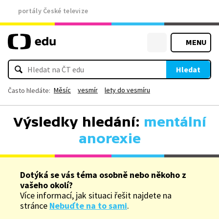
portály České televize
MENU
Hledat
Měsíc
vesmír
lety do vesmíru
Často hledáte:
Výsledky hledání:
mentální
anorexie
Dotýká se vás téma osobně nebo někoho z
vašeho okolí?
Více informací, jak situaci řešit najdete na
stránce
Nebuďte na to sami
.