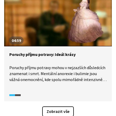
04:59
Poruchy příjmu potravy: Ideál krásy
Poruchy příjmu potravy mohou v nejzazších důsledcích
znamenat i smrt. Mentální anorexie i bulimie jsou
vážná onemocnění, kde spolu mimořádně intenzivně
souvisejí problémy duševní s problémy tělesnými. Jak
velkou roli v této závažné problematice hraje obecně
prezentovaný ideál tělesné krásy? Na nebezpečí
v modelingu nás upozorňuje i oděvní návrhářka Liběna
Rochová. Pořadem provází Cyril Höschl.
Zobrazit vše