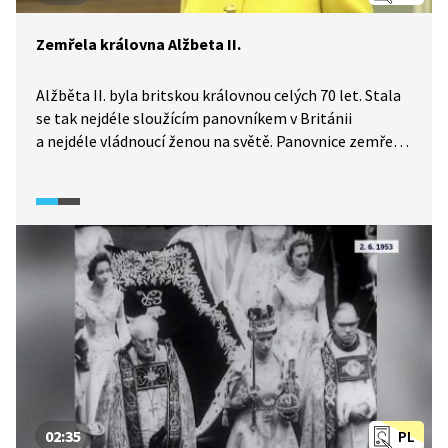
Zemřela královna Alžbeta II.
Alžběta II. byla britskou královnou celých 70 let. Stala
se tak nejdéle sloužícím panovníkem v Británii
a nejdéle vládnoucí ženou na světě. Panovnice zemřela
8. září 2022 v úctyhodných 96 letech.
02:35
PL