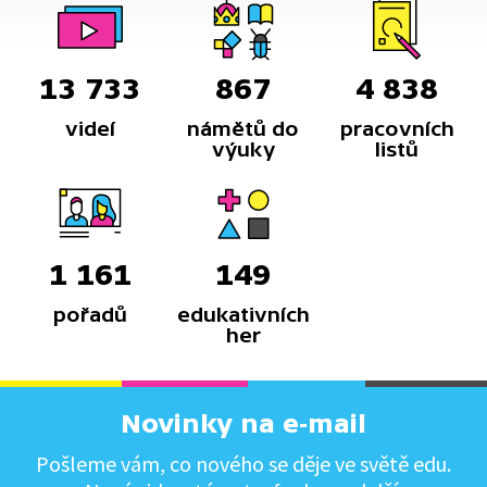
13 733
867
4 838
videí
námětů do
pracovních
výuky
listů
1 161
149
pořadů
edukativních
her
Novinky na e-mail
Pošleme vám, co nového se děje ve světě edu.