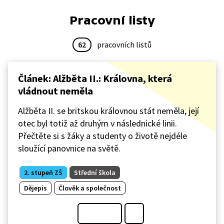
Pracovní listy
62
pracovních listů
Článek: Alžběta II.: Královna, která
vládnout neměla
Alžběta II. se britskou královnou stát neměla, její
otec byl totiž až druhým v následnické linii.
Přečtěte si s žáky a studenty o životě nejdéle
sloužící panovnice na světě.
2. stupeň ZŠ
Střední škola
Dějepis
Člověk a společnost