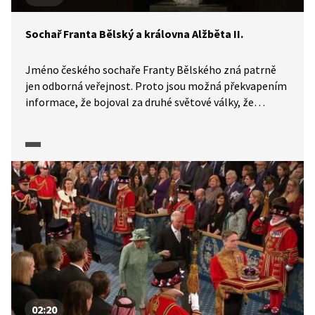
Sochař Franta Bělský a královna Alžběta II.
Jméno českého sochaře Franty Bělského zná patrně
jen odborná veřejnost. Proto jsou možná překvapením
informace, že bojoval za druhé světové války, že
vytvořil sochu Winstona Churchilla ve Fultonu, kde
v roce 1946 poprvé Churchill použil termín železná
opona. A také že vytvořil sochu královny matky, prince
Philipa a že vrcholem jeho tvorby byla podobizna
královny Alžběty II. Mimochodem, vytvořil i sochu
malého prince Williama, budoucího anglického krále.
02:20