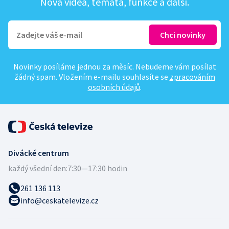
Nová videa, témata, funkce a další.
Novinky posíláme jednou za měsíc. Nebudeme vám posílat
žádný spam. Vložením e-mailu souhlasíte se
zpracováním
osobních údajů
.