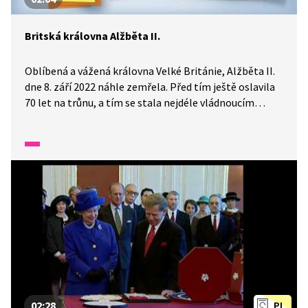
Britská královna Alžběta II.
Oblíbená a vážená královna Velké Británie, Alžběta II.
dne 8. září 2022 náhle zemřela. Před tím ještě oslavila
70 let na trůnu, a tím se stala nejdéle vládnoucím
panovníkem v britských dějinách. Alžběta II. v rámci
svých povinností navštívila více než 100 zemí, včetně
České republiky. Víte, že si i zahrála v pár filmech?
02:28
PL