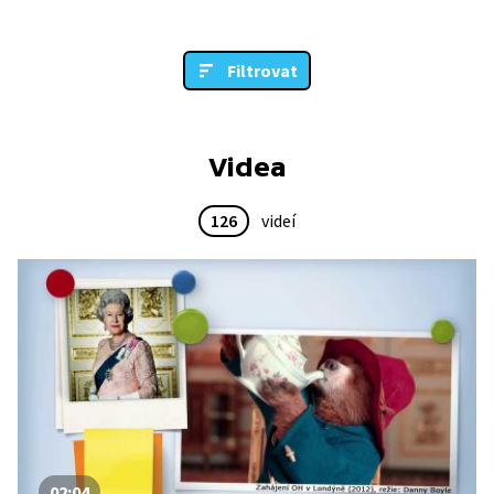
Filtrovat
Videa
126
videí
02:04