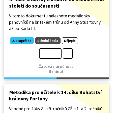
století do současnosti
V tomto dokumentu naleznete medailonky
panovníků na britském trůnu od Anny Stuartovny
až po Karla III.
2. stupeň ZŠ
Střední škola
Dějepis
Časová náročnost:
5 minut
Metodika pro učitele k 14. dílu: Bohatství
královny Fortuny
Vhodné pro žáky 8. a 9. ročníků ZŠ a 1. a 2. ročníků