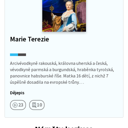
Marie Terezie
Arcivévodkyně rakouská, královna uherská a česká,
vévodkyně parmská a burgundská, hraběnka tyrolská,
panovnice habsburské říše. Matka 16 dětí, z nichž 7
úspěšně dosadila na evropské trůny.…
Dějepis
23
10