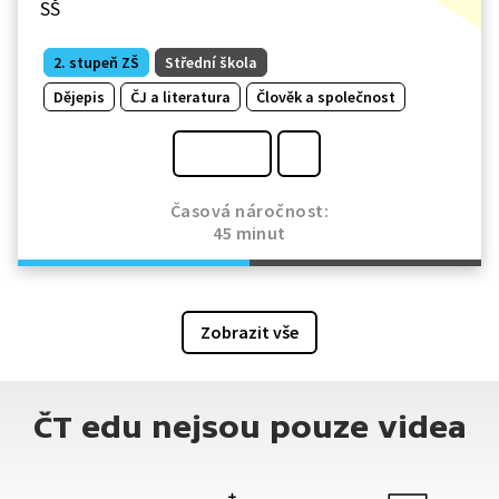
SŠ
2. stupeň ZŠ
Střední škola
Dějepis
ČJ a literatura
Člověk a společnost
Časová náročnost:
45 minut
Zobrazit vše
ČT edu nejsou pouze videa