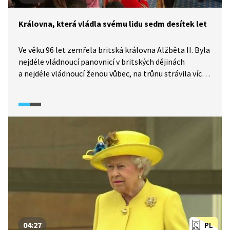
Královna, která vládla svému lidu sedm desítek let
Ve věku 96 let zemřela britská královna Alžběta II. Byla
nejdéle vládnoucí panovnicí v britských dějinách
a nejdéle vládnoucí ženou vůbec, na trůnu strávila více
než sedmdesát let. Dostála tak slibu, který dala v den
21. narozenin, že bude svému lidu sloužit až do konce
života.
04:27
PL