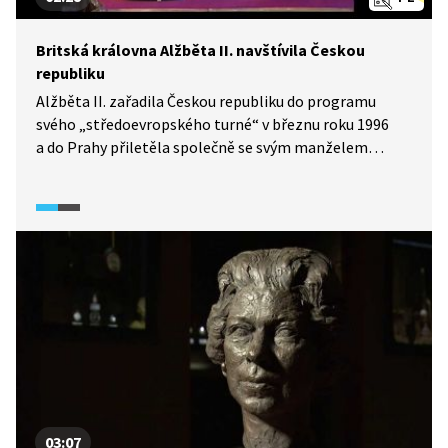
Britská královna Alžběta II. navštívila Českou
republiku
Alžběta II. zařadila Českou republiku do programu
svého „středoevropského turné“ v březnu roku 1996
a do Prahy přiletěla společně se svým manželem
princem Filipem, vévodou z Edinburghu. Využila tak
pozvání prezidenta Václava Havla, který oficiálně
navštívil Velkou Británii již v roce 1990. Návštěvu
Alžběty II. provázely mohutná bezpečnostní opatření
zejména kvůli obnoveným hrozbám ze strany
organizace IRA. Královna byla ubytována v pražském
Lichtenštejnském paláci a nejprve se setkala
na Pražském hradě s prezidentem Václavem Havlem.
Oba státní představitelé si vyměnili dary i vysoká
vyznamenání svých zemí.
03:07