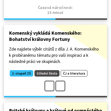
Časová náročnost:
15 minut
Komenský vykládá Komenského:
Bohatství královny Fortuny
Zde najdete výběr citátů z díla J. A. Komenského
k probíranému tématu pro vaši inspiraci a k
následné práci ve skupinách.
2. stupeň ZŠ
Střední škola
ČJ a literatura
Britské královny a králové od osmnáctého