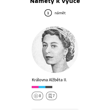
Náměty k výuce
1
námět
Královna Alžběta II.
8
7