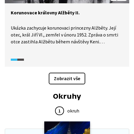
Korunovace královny Alžběty II.
Ukázka zachycuje korunovaci princezny Alžběty. Její
otec, král Jiří VI., zemřel v únoru 1952. Zpráva o smrti
otce zastihla Alžbětu během návštěvy Keni.
Do Londýna se vrátila už jako panovnice.
Zobrazit vše
Okruhy
1
okruh