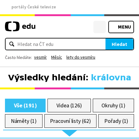
portály České televize
MENU
Hledat
vesmír
Měsíc
lety do vesmíru
Často hledáte:
Výsledky hledání:
královna
Vše (191)
Videa (126)
Okruhy (1)
Náměty (1)
Pracovní listy (62)
Pořady (1)