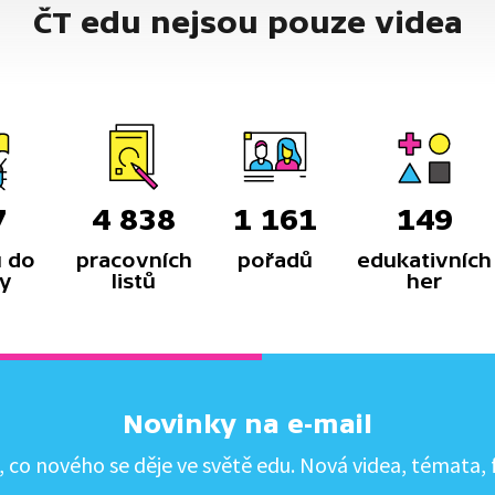
ČT edu nejsou pouze videa
7
4 838
1 161
149
 do
pracovních
pořadů
edukativních
y
listů
her
Novinky na e-mail
co nového se děje ve světě edu. Nová videa, témata, f