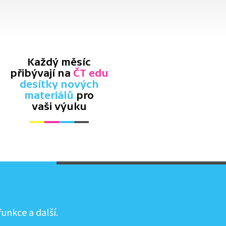
Každý měsíc
přibývají na
ČT edu
desítky nových
materiálů
pro
vaši výuku
unkce a další.