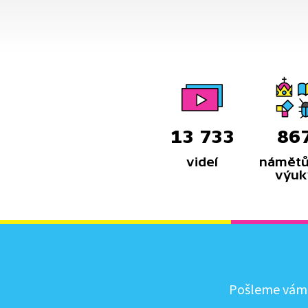
13 733
86
videí
námětů
výuk
Pošleme vám, 