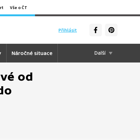
rt
Vše o ČT
Přihlásit
y
Náročné situace
Další
ové od
do