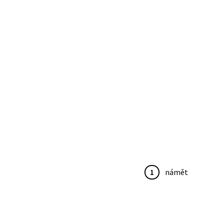
1
námět