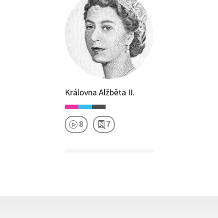
Královna Alžběta II.
8
7