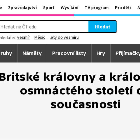
e
Zpravodajství
Sport
iVysílání
TV program
Pro děti
A
Hledat
vesmír
Měsíc
lety do vesmíru
hledáte:
ruhy
Náměty
Pracovní listy
Hry
Přijímačk
Britské královny a král
osmnáctého století 
současnosti