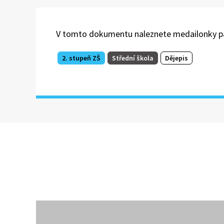
V tomto dokumentu naleznete medailonky pan
2. stupeň ZŠ
Střední škola
Dějepis