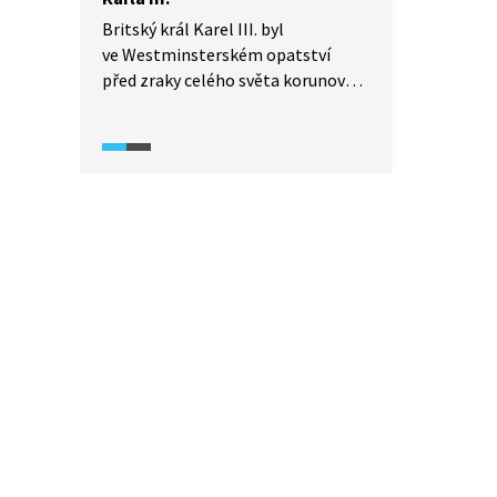
Britský král Karel III. byl
ve Westminsterském opatství
před zraky celého světa korunován
6. května 2023. Krátce předtím byly
králi, který seděl na sedm set let
starém dubovém trůnu, předány
symboly jako meč, žezlo a jablko.
Jak slavnostní událost vypadala?
Podívejte se.