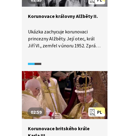
Korunovace královny Alžběty II.
Ukázka zachycuje korunovaci
princezny Alžběty. Její otec, král
Jiří VI., zemřel v únoru 1952. Zpráva
o smrti otce zastihla Alžbětu
během návštěvy Keni. Do Londýna
se vrátila už jako panovnice.
02:59
PL
Korunovace britského krále
Karla III.