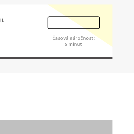
I.
Časová náročnost:
5 minut
u