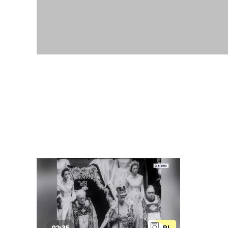
02:35
PL