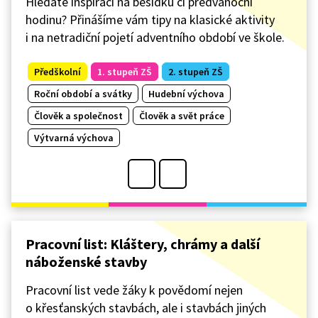
Hledáte inspiraci na besídku či předvánoční
hodinu? Přinášíme vám tipy na klasické aktivity
i na netradiční pojetí adventního období ve škole.
Předškolní
1. stupeň ZŠ
2. stupeň ZŠ
Roční období a svátky
Hudební výchova
Člověk a společnost
Člověk a svět práce
Výtvarná výchova
Pracovní list: Kláštery, chrámy a další
náboženské stavby
Pracovní list vede žáky k povědomí nejen
o křesťanských stavbách, ale i stavbách jiných