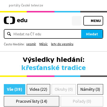
portály České televize
MENU
Hledat
vesmír
Měsíc
lety do vesmíru
Často hledáte:
Výsledky hledání:
křesťanské tradice
Vše (39)
Videa (22)
Okruhy (0)
Náměty (3)
Pracovní listy (14)
Pořady (0)