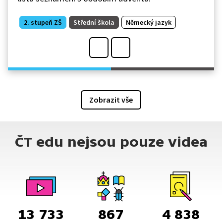
2. stupeň ZŠ
Střední škola
Německý jazyk
Zobrazit vše
ČT edu nejsou pouze videa
13 733
867
4 838