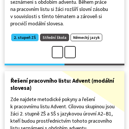
seznámeni s obdobím adventu. Během práce
na pracovním listu si žáci rozšíří slovní zásobu
v souvislosti s tímto tématem a zároveň si
procvičí modální slovesa.
2. stupeň ZŠ
Střední škola
Německý jazyk
Řešení pracovního listu: Advent (modální
slovesa)
Zde najdete metodické pokyny a řešení
k pracovnímu listu Advent. Cílovou skupinou jsou
žáci 2. stupně ZŠ a SŠ s jazykovou úrovní A2–B1,
kteří budou prostřednictvím tohoto pracovního
listu seznámeni s obdobím adventu.