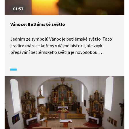
01:57
Vánoce: Betlémské světlo
Jedním ze symbolů Vánoc je betlémské světlo. Tato
tradice má sice kořeny v dávné historii, ale zvyk
předávání betlémského světla je novodobou
záležitostí.