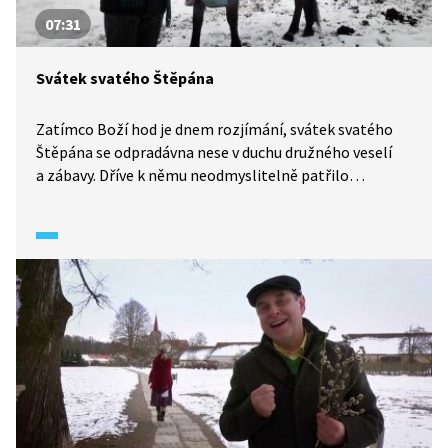
07:31
Svátek svatého Štěpána
Zatímco Boží hod je dnem rozjímání, svátek svatého
Štěpána se odpradávna nese v duchu družného veselí
a zábavy. Dříve k němu neodmyslitelně patřilo
i koledování.