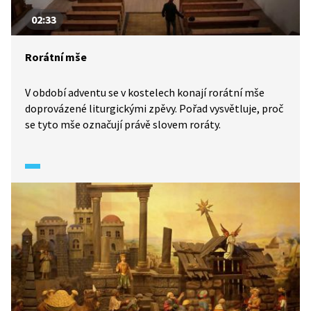
02:33
Rorátní mše
V období adventu se v kostelech konají rorátní mše
doprovázené liturgickými zpěvy. Pořad vysvětluje, proč
se tyto mše označují právě slovem roráty.