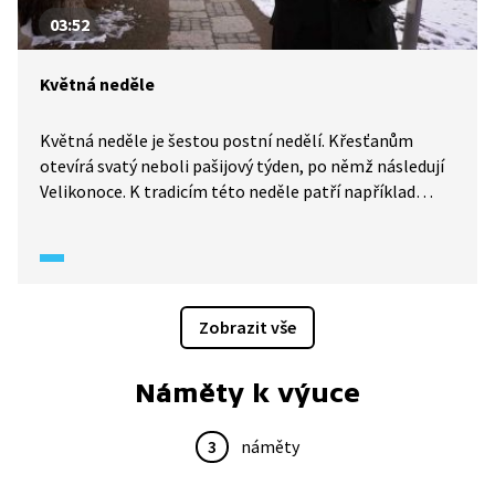
03:52
Květná neděle
Květná neděle je šestou postní nedělí. Křesťanům
otevírá svatý neboli pašijový týden, po němž následují
Velikonoce. K tradicím této neděle patří například
svěcení vrbových proutků s kočičkami.
Zobrazit vše
Náměty k výuce
3
náměty