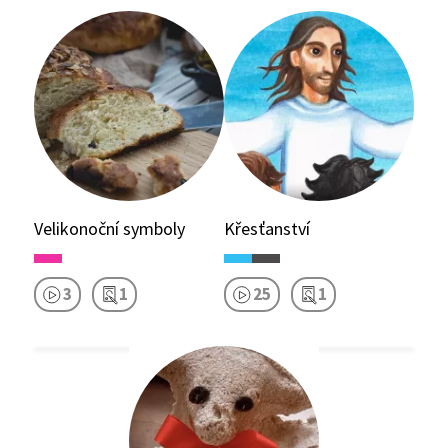
Velikonoční symboly
Křesťanství
3
1
25
1