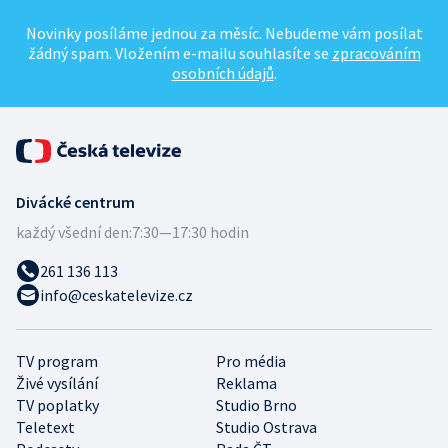
Novinky posíláme jednou za měsíc. Nebudeme vám posílat
žádný spam. Vložením e-mailu souhlasíte se
zpracováním
osobních údajů
.