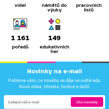
videí
námětů do
pracovních
výuky
listů
1 161
149
pořadů
edukativních
her
Novinky na e-mail
Pošleme vám, co nového se děje ve světě edu.
Nová videa, témata, funkce a další.