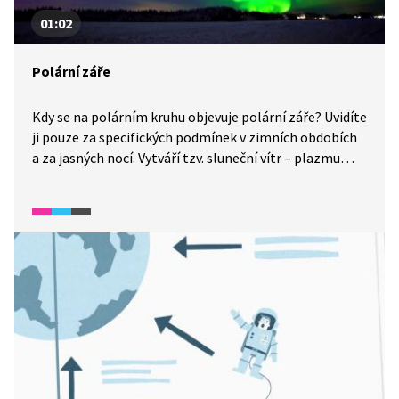
01:02
Polární záře
Kdy se na polárním kruhu objevuje polární záře? Uvidíte
ji pouze za specifických podmínek v zimních obdobích
a za jasných nocí. Vytváří tzv. sluneční vítr – plazmu
tvořenou protony a volnými elektrony. Magnetické
pole Země vtáhne tyto částice do horních vrstev
atmosféry, kde narážejí na molekuly vzduchu, a při tom
se uvolňuje energie ve formě světla.