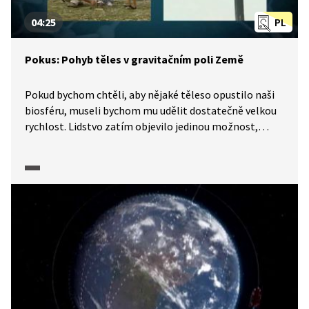
04:25
PL
Pokus: Pohyb těles v gravitačním poli Země
Pokud bychom chtěli, aby nějaké těleso opustilo naši
biosféru, museli bychom mu udělit dostatečně velkou
rychlost. Lidstvo zatím objevilo jedinou možnost,
a to je raketový pohon. Předvedeme si to na modelu
lihové raketky. Napadlo vás někdy, co drží kosmickou
loď na oběžné dráze, když se pohybuje ve vzdálenosti,
kde na ni působí gravitační pole Země? Kosmické lodě
obíhají kolem Země po kruhových nebo mírně
eliptických drahách a gravitační síla se chová jako
dostředivá. Jejím působením se pohyb vesmírného
tělesa stáčí k zemskému povrchu, ovšem
při dostatečně velké rychlosti vesmírná loď nikdy
nespadne. Družice obíhají po geostacionární dráze
a mají stejnou úhlovou rychlost jako zemská rotace,