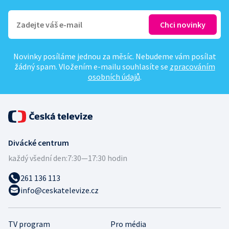
Novinky posíláme jednou za měsíc. Nebudeme vám posílat
žádný spam. Vložením e-mailu souhlasíte se
zpracováním
osobních údajů
.