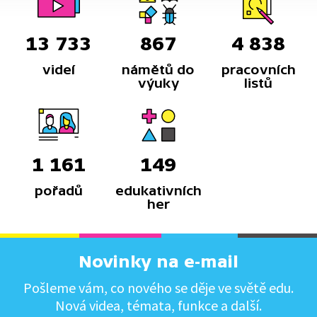
13 733
867
4 838
videí
námětů do
pracovních
výuky
listů
1 161
149
pořadů
edukativních
her
Novinky na e-mail
Pošleme vám, co nového se děje ve světě edu.
Nová videa, témata, funkce a další.