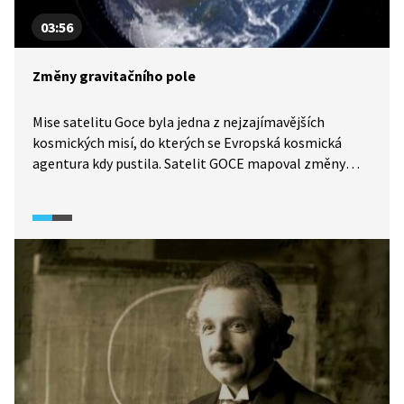
takže stojí nad jedním místem zemského povrchu.
03:56
Změny gravitačního pole
Mise satelitu Goce byla jedna z nejzajímavějších
kosmických misí, do kterých se Evropská kosmická
agentura kdy pustila. Satelit GOCE mapoval změny
v gravitačním poli kolem Země do roku 2013.
Poskytnutá data pomohla vědcům lépe pochopit
mimo jiné třeba pohyby oceánu, a tím lépe pracovat
s klimatickou změnou.