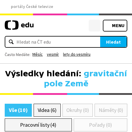
portály České televize
MENU
Hledat
Měsíc
vesmír
lety do vesmíru
Často hledáte:
Výsledky hledání:
gravitační
pole Země
Vše (10)
Videa (6)
Okruhy (0)
Náměty (0)
Pracovní listy (4)
Pořady (0)