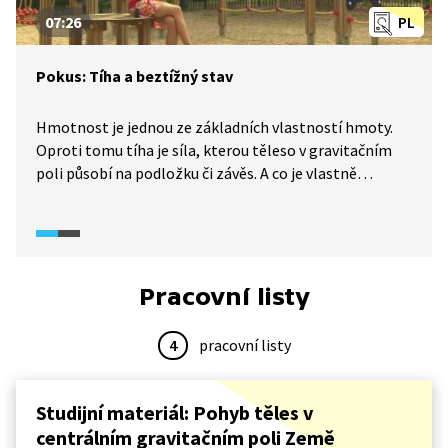
07:26
PL
Pokus: Tíha a beztížný stav
Hmotnost je jednou ze základních vlastností hmoty.
Oproti tomu tíha je síla, kterou těleso v gravitačním
poli působí na podložku či závěs. A co je vlastně
beztížný stav? Beztížný stav může nastat i ve velmi
silném gravitačním poli. Nejznámějším případem
beztížného stavu je pobyt kosmonautů ve vesmírné
lodi na oběžné dráze okolo Země. Také při skákání
na trampolíně se gymnastka kromě okamžiku dopadu
Pracovní listy
a odrazu nachází v beztížném stavu. Díky působení tíhy
můžeme zjišťovat hmotnost těles. A ukazovala
4
pracovní listy
by váha na Zemi stejně jako na Měsíci?
Studijní materiál: Pohyb těles v
centrálním gravitačním poli Země