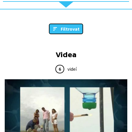
Filtrovat
Videa
6
videí