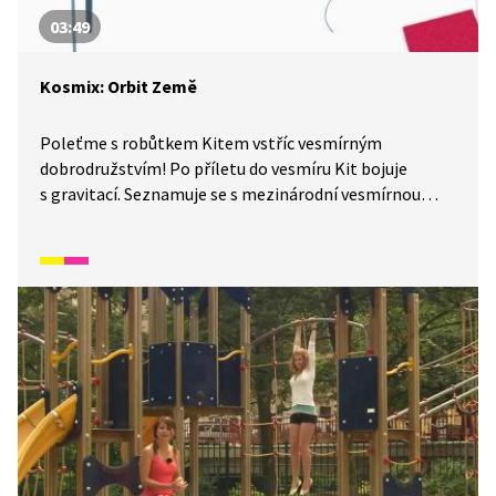
03:49
Kosmix: Orbit Země
Poleťme s robůtkem Kitem vstříc vesmírným
dobrodružstvím! Po příletu do vesmíru Kit bojuje
s gravitací. Seznamuje se s mezinárodní vesmírnou
stanicí a nechává se upravit pro své další vesmírné
výpravy.