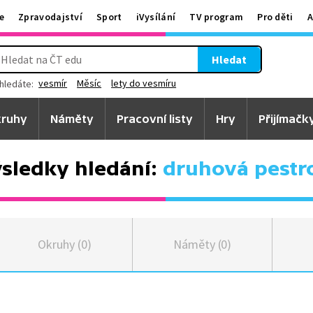
e
Zpravodajství
Sport
iVysílání
TV program
Pro děti
A
Hledat
vesmír
Měsíc
lety do vesmíru
hledáte:
ruhy
Náměty
Pracovní listy
Hry
Přijímačk
sledky hledání:
druhová pestr
Okruhy (0)
Náměty (0)