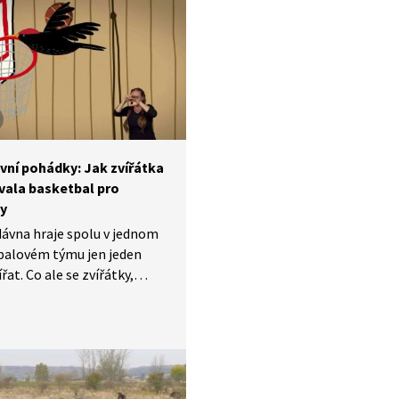
 rozmanitosti. Pestrá
 znamená totiž i stabilní
 vhodnou pro boj
tickou krizí a zdravé
témy umějí změně klimatu
t.
vní pohádky: Jak zvířátka
vala basketbal pro
y
ávna hraje spolu v jednom
balovém týmu jen jeden
řat. Co ale se zvířátky,
usí sedět na lavičce,
 nemají další spoluhráče
ruhu? Jak prosadit, aby
vzniknout první smíšené
o? A jak takové družstvo
stát v turnaji proti