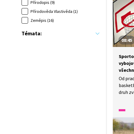
druhové
Přírodopis (9)
krajina
Přírodověda Vlastivěda (1)
krajinu
Zeměpis (16)
s klima
ekosys
Témata:
odoláva
08:45
Sporto
vybojo
všechn
Od prad
basket
druh zví
která m
protože
svého d
mohlo 
družstv
může ob