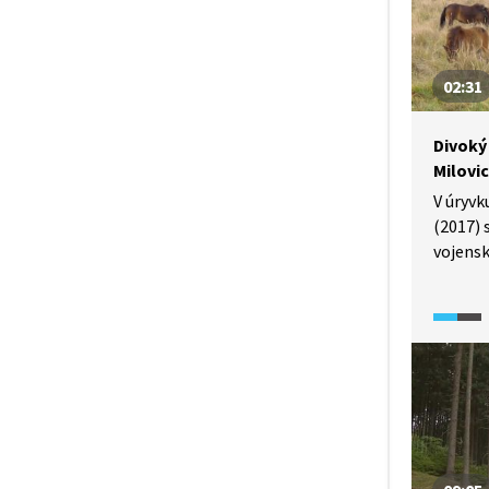
jednod
02:31
Divoký 
Milovic
V úryvk
(2017) 
vojensk
proměni
přírodn
krajinu
dnes ob
velkých
pratuři 