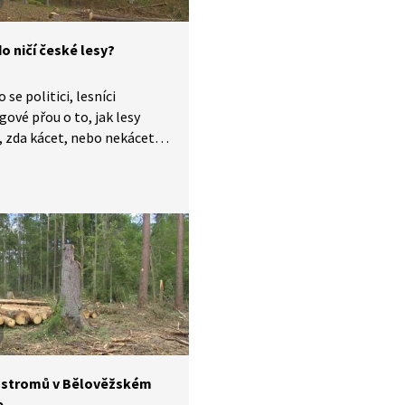
o ničí české lesy?
 se politici, lesníci
gové přou o to, jak lesy
, zda kácet, nebo nekácet,
 devastuje naše lesy dále. Je
m důvodem, proč stále
e s kůrovcem, příliš
 proměna smrkové
tury na druhově pestřejší
roč lesníci mluví
alypse?
 stromů v Bělověžském
e