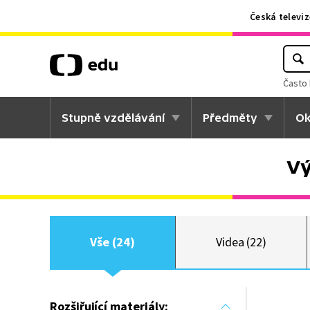
Česká televiz
Často 
Stupně vzdělávání
Předměty
Ok
Vý
Vše (24)
Videa (22)
Rozšiřující materiály: