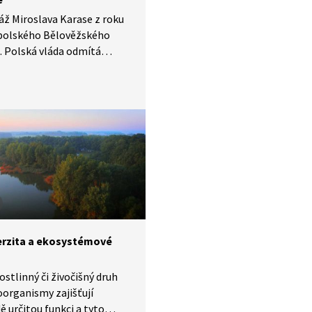
ž Miroslava Karase z roku
 polského Bělověžského
. Polská vláda odmítá
t masivní kácení
něném Bělověžském pralese.
řitom nařídil Soudní dvůr
é unie z podnětu Evropské
.
erzita a ekosystémové
ostlinný či živočišný druh
oorganismy zajišťují
dě určitou funkci a tyto