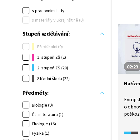
s pracovními listy
s materiály v ukrajinštině (0)
Stupeň vzdělávání:
Předškolní (0)
1. stupeň ZŠ (2)
02:23
2. stupeň ZŠ (20)
Střední škola (22)
Naříze
Předměty:
Evropsk
Biologie (9)
o obnov
poškoz
ČJ a literatura (1)
zvýší j
Ekologie (16)
biodive
Fyzika (1)
prvky p