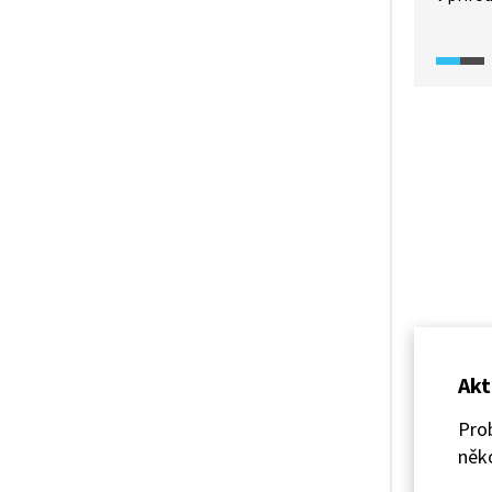
funkce 
Když ně
riziko,
ekosyst
samočiš
zemědě
organic
nutné c
biodive
Akt
Prob
něko