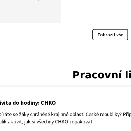
na sebe vzájemně navazují.
jaký druh zmizí, zvyšuje se
 že přijdeme o určitý typ
émové služby, například
tění vody, opylování
Zobrazit vše
lských plodin nebo rozklad
kého materiálu. Proto je
hránit a podporovat naši
rzitu.
Pracovní l
ivita do hodiny: CHKO
íráte se žáky chráněné krajinné oblasti České republiky? Přip
lik aktivit, jak si všechny CHKO zopakovat.