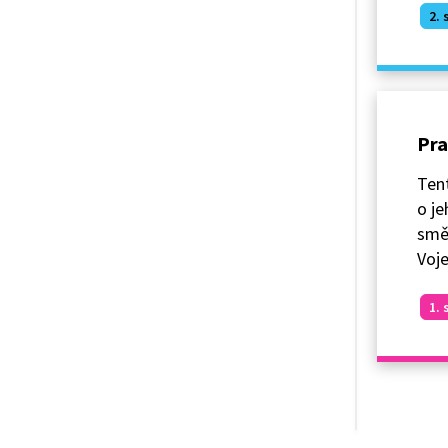
2. 
Pra
Tent
o je
směr
Voje
1. 