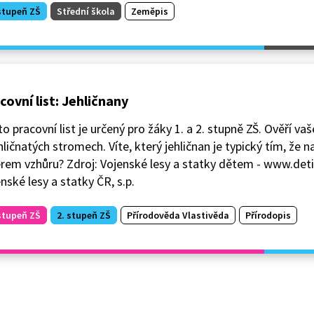
stupeň ZŠ
Střední škola
Zeměpis
covní list: Jehličnany
o pracovní list je určený pro žáky 1. a 2. stupně ZŠ. Ověří vaš
hličnatých stromech. Víte, který jehličnan je typický tím, že 
em vzhůru? Zdroj: Vojenské lesy a statky dětem - www.deti.
nské lesy a statky ČR, s.p.
stupeň ZŠ
2. stupeň ZŠ
Přírodověda Vlastivěda
Přírodopis