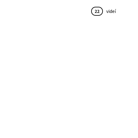
22
videí