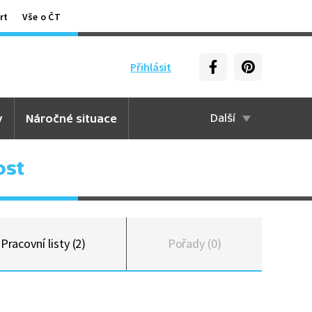
rt
Vše o ČT
Přihlásit
y
Náročné situace
Další
ost
Pracovní listy (2)
Pořady (0)