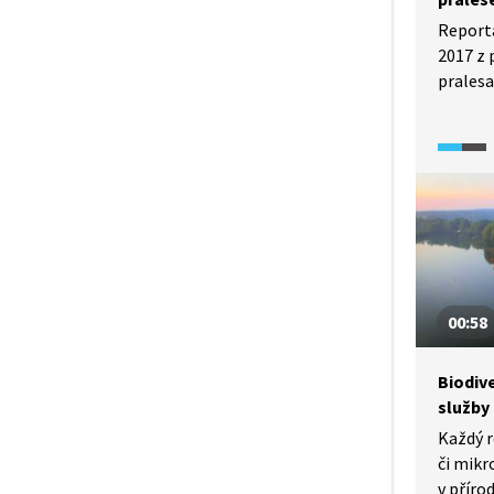
Reportá
2017 z
pralesa
zastavi
v chrá
To jí p
Evropsk
komise
00:58
Biodiv
služby
Každý r
či mikr
v příro