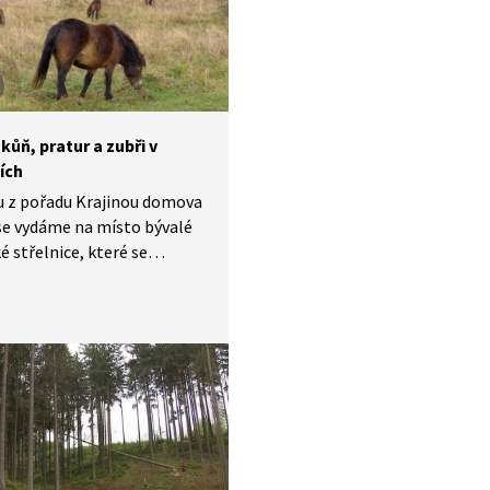
ruhovým týmům?
kůň, pratur a zubři v
ích
u z pořadu Krajinou domova
se vydáme na místo bývalé
é střelnice, které se
lo ve světově unikátní
í rezervaci. Travnatou
 Jizerské tabule u Milovic
ývají tři vzácné druhy
 kopytníků: divocí koně,
a zubři.