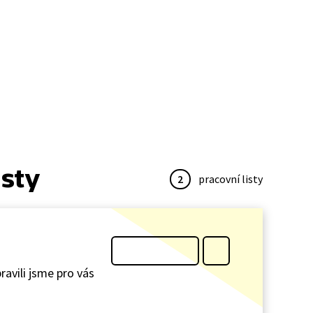
isty
2
pracovní listy
ravili jsme pro vás