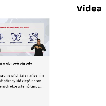
Videa
ní o obnově přírody
á unie přichází s nařízením
ě přírody. Má zlepšit stav
ených ekosystémů tím, že
ejich pestrost a podpoří
rzitu. Různorodé krajinné
oskytnou prostor vyšší