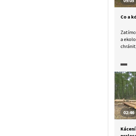
09:05
Co a kd
Zatímco
a ekolo
chránit
kůrovec
hlavní
bojujem
pomalá
monokul
lesy? P
o apok
02:46
Kácení
prales