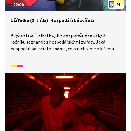
22:00
PL
UčíTelka (2. třída): Hospodářská zvířata
Když děti učí telka! Pojďte se společně se žáky 2.
ročníku seznámit s hospodářskými zvířaty. Jaká
hospodářská zvířata známe, co o nich víme a k čemu
lidem slouží? Také si vyzkoušíme, jak se dojí kráva
a zkusíme najít názvy hospodářských zvířat v nápěvech
známých písniček.