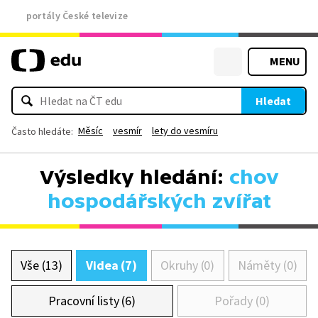
portály České televize
MENU
Hledat
Měsíc
vesmír
lety do vesmíru
Často hledáte:
Výsledky hledání:
chov
hospodářských zvířat
Vše (13)
Videa (7)
Okruhy (0)
Náměty (0)
Pracovní listy (6)
Pořady (0)