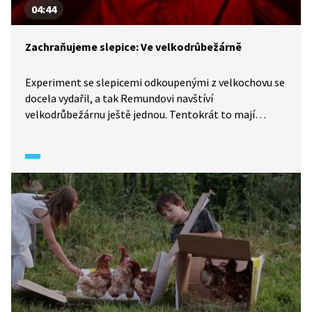
04:44
Zachraňujeme slepice: Ve velkodrůbežárně
Experiment se slepicemi odkoupenými z velkochovu se
docela vydařil, a tak Remundovi navštíví
velkodrůbežárnu ještě jednou. Tentokrát to mají
i s exkurzí – pan ředitel jim ukáže zařízení a vysvětlí vše
podstatné o klecovém chovu. Domů odjíždějí se dvěma
novými slepičkami a jedním kohoutkem.