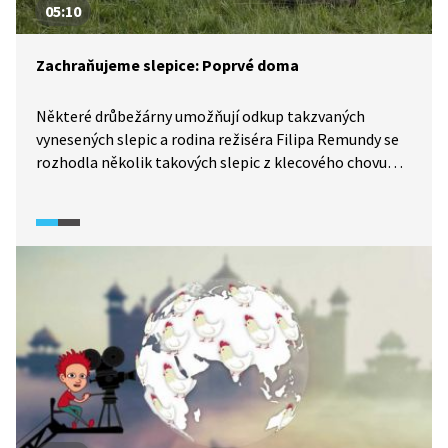
05:10
Zachraňujeme slepice: Poprvé doma
Některé drůbežárny umožňují odkup takzvaných
vynesených slepic a rodina režiséra Filipa Remundy se
rozhodla několik takových slepic z klecového chovu
zachránit. Koupili pět slepiček, pro každého člena
rodiny jednu, odvezli je na chalupu, postavili kurník
a doufají, že se jim u nich bude dařit.