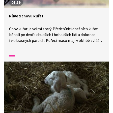
01:59
Původ chovu kuřat
Chov kuřat je velmi starý. Předchůdci dnešních kuřat
běhali po dvoře chudších i bohatších lidí a dokonce
i v okrasných parcích. Kuřecí maso mají v oblibě zvláště
děti. Víte, co je brojler nebo nosnice?