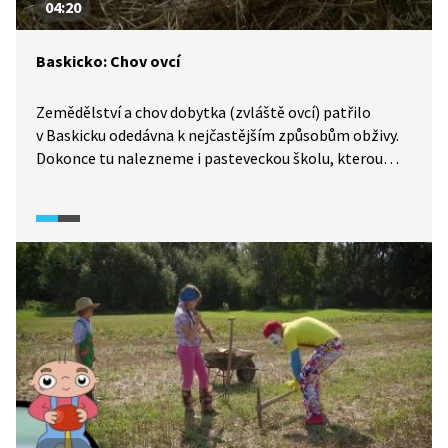
04:20
Baskicko: Chov ovcí
Zemědělství a chov dobytka (zvláště ovcí) patřilo
v Baskicku odedávna k nejčastějším způsobům obživy.
Dokonce tu nalezneme i pasteveckou školu, kterou
navštívíme. Dále se podíváme do ovčí farmy, kde se
z ovčího mléka vyrábí idiazabal, král baskických sýrů.
Také si prohlédneme soutěž ovčáckých psů.