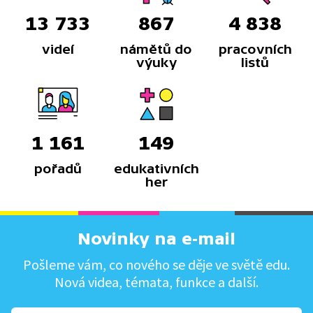
13 733
867
4 838
videí
námětů do
pracovních
výuky
listů
1 161
149
pořadů
edukativních
her
Novinky na e-mail
Pošleme vám, co nového se děje ve světě edu.
Nová videa, témata, funkce a další.