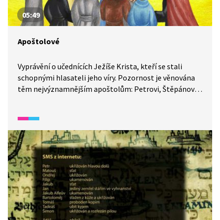
05:49
Apoštolové
Vyprávění o učednících Ježíše Krista, kteří se stali
schopnými hlasateli jeho víry. Pozornost je věnována
těm nejvýznamnějším apoštolům: Petrovi, Štěpánovi
a Saulovi, který se stal Pavlem.