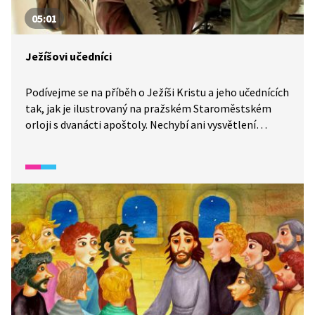
05:01
Ježíšovi učedníci
Podívejme se na příběh o Ježíši Kristu a jeho učednících
tak, jak je ilustrovaný na pražském Staroměstském
orloji s dvanácti apoštoly. Nechybí ani vysvětlení
atributů jednotlivých apoštolů.