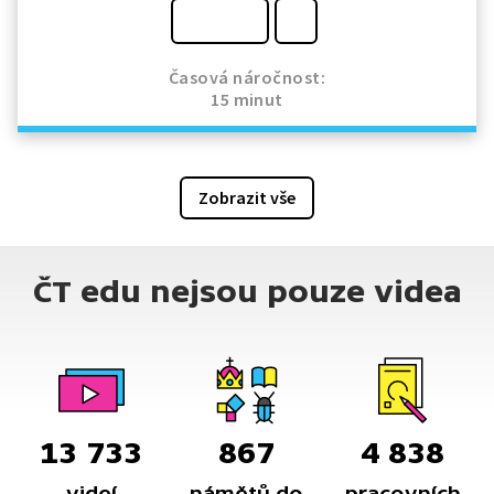
Časová náročnost:
15 minut
Zobrazit vše
ČT edu nejsou pouze videa
13 733
867
4 838
videí
námětů do
pracovních