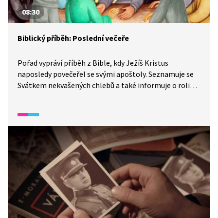
08:30
Biblický příběh: Poslední večeře
Pořad vypráví příběh z Bible, kdy Ježíš Kristus
naposledy povečeřel se svými apoštoly. Seznamuje se
Svátkem nekvašených chlebů a také informuje o roli
Jidáše, který Ježíše zradil.