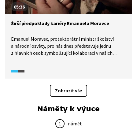
05:36
Širší předpoklady kariéry Emanuela Moravce
Emanuel Moravec, protektorátní ministr školství
a národní osvěty, pro nás dnes představuje jednu
z hlavních osob symbolizující kolaboraci v našich
moderních dějinách. V úryvku z dokumentu Apoštol
národní zrady se blíže podíváme na to, které životní
okamžiky byly pro jeho politickou kariéru stěžejní
a jaké předpoklady pro ni vůbec měl.
Zobrazit vše
Náměty k výuce
1
námět