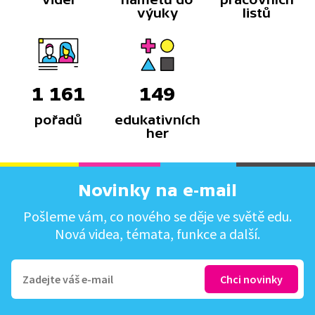
výuky
listů
1 161
149
pořadů
edukativních
her
Novinky na e-mail
Pošleme vám, co nového se děje ve světě edu.
Nová videa, témata, funkce a další.