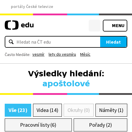
portály České televize
MENU
Hledat
vesmír
lety do vesmíru
Měsíc
Často hledáte:
Výsledky hledání:
apoštolové
Vše (23)
Videa (14)
Okruhy (0)
Náměty (1)
Pracovní listy (6)
Pořady (2)