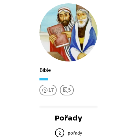
Bible
17
5
Pořady
2
pořady