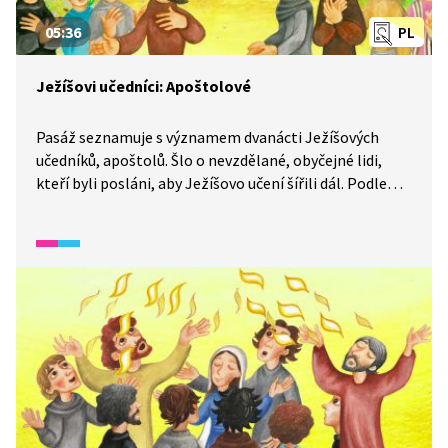
05:36
PL
Ježíšovi učedníci: Apoštolové
Pasáž seznamuje s významem dvanácti Ježíšových
učedníků, apoštolů. Šlo o nevzdělané, obyčejné lidi,
kteří byli posláni, aby Ježíšovo učení šířili dál. Podle
Bible se změnili, až když je o Letnicích naplnil Duch
svatý. Jak k tomu došlo? Podívejte se.