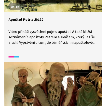
05:16
Apoštol Petr a Jidáš
Video přináší vysvětlení pojmu apoštol. A také bližší
seznámení s apoštoly Petrem a Jidášem, který Ježíše
zradil. Vyprávění o tom, že téměř všichni apoštolové
zemřeli krutou mučednickou smrtí, a poučení, že sláva
není v životě všechno.