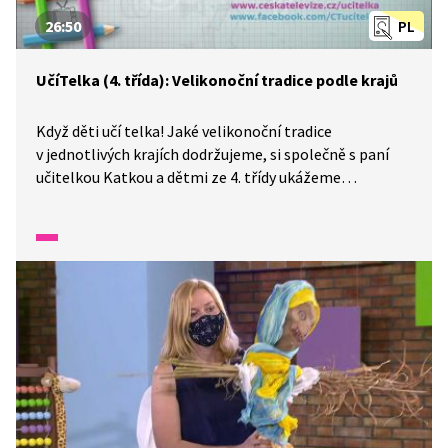
26:50
PL
UčíTelka (4. třída): Velikonoční tradice podle krajů
Když děti učí telka! Jaké velikonoční tradice
v jednotlivých krajích dodržujeme, si společně s paní
učitelkou Katkou a dětmi ze 4. třídy ukážeme
ve velikonočním dílu. Společně si zopakujete názvy
krajů ČR a dozvíte se o zajímavých tradicích, které se
váží k oslavám Velikonoc. Můžete zkusit hádat,
ve kterém z krajů najdete kupříkladu skleněné kraslice.
Na závěr si můžete společně s dětmi zkusit vyrobit
„batikované vajíčko“.