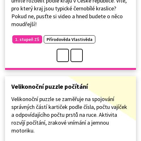
umíte rozdělit podle krajů v České republice. Víte,
pro který kraj jsou typické černobílé kraslice?
Pokud ne, pusťte si video a hned budete o něco
moudřejší!
1. stupeň ZŠ
Přírodověda Vlastivěda
Velikonoční puzzle počítání
Velikonoční puzzle se zaměřuje na spojování
správných částí kartiček podle čísla, počtu vajíček
a odpovídajícího počtu prstů na ruce. Aktivita
rozvíjí počítání, zrakové vnímání a jemnou
motoriku.