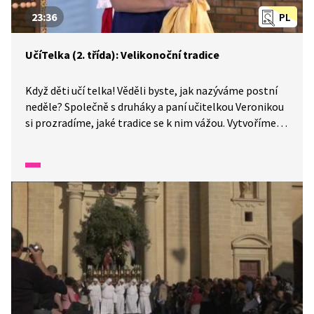
23:36
PL
UčíTelka (2. třída): Velikonoční tradice
Když děti učí telka! Věděli byste, jak nazýváme postní
neděle? Společně s druháky a paní učitelkou Veronikou
si prozradíme, jaké tradice se k nim vážou. Vytvoříme si
i velikonoční leporelo, které nám připomene
významné dny patřící k oslavám Velikonoc a zvyky
dodržující se v daných dnech. Na závěr si můžete
společně s dětmi vyzkoušet některou z lidových tradic.