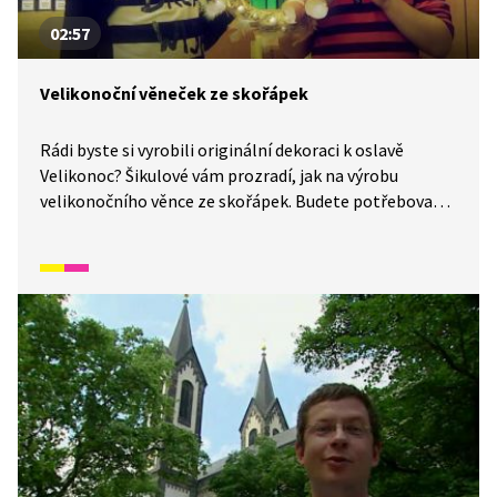
02:57
Velikonoční věneček ze skořápek
Rádi byste si vyrobili originální dekoraci k oslavě
Velikonoc? Šikulové vám prozradí, jak na výrobu
velikonočního věnce ze skořápek. Budete potřebovat
slaměný korpus, skořápky od vajec, peříčka, korálky
a tavící pistoli. Nebojte, není to tak těžké, jak to zní.