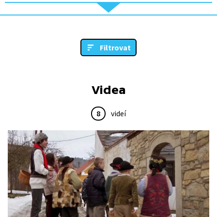
Filtrovat
Videa
8
videí