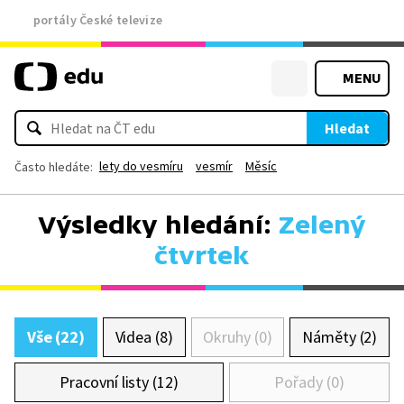
portály České televize
MENU
Hledat
lety do vesmíru
vesmír
Měsíc
Často hledáte:
Výsledky hledání:
Zelený
čtvrtek
Vše (22)
Videa (8)
Okruhy (0)
Náměty (2)
Pracovní listy (12)
Pořady (0)