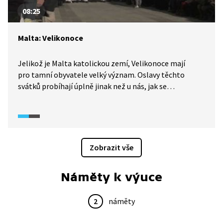
08:25
Malta: Velikonoce
Jelikož je Malta katolickou zemí, Velikonoce mají
pro tamní obyvatele velký význam. Oslavy těchto
svátků probíhají úplně jinak než u nás, jak se
přesvědčíme v následující reportáži. Součástí oslav je
ztvárnění křížové cesty, kterou je možné si
prohlédnout například na výstavách v miniaturním
provedení s ručně vyráběnými figurkami nebo jako
průvod ulicemi měst, kterého se účastní až 700 postav.
Zobrazit vše
Náměty k výuce
2
náměty