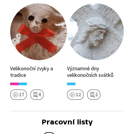
Velikonoční zvyky a
Významné dny
tradice
velikonočních svátků
17
4
12
2
Pracovní listy