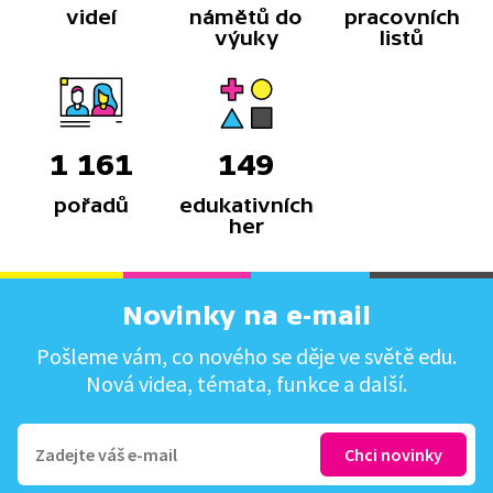
videí
námětů do
pracovních
výuky
listů
1 161
149
pořadů
edukativních
her
Novinky na e-mail
Pošleme vám, co nového se děje ve světě edu.
Nová videa, témata, funkce a další.