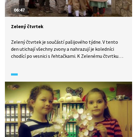
06:47
Zelený čtvrtek
Zelený čtvrtek je součástí pašijového týdne. V tento
den utichají všechny zvony a nahrazují je koledníci
chodící po vesnici s řehtačkami. K Zelenému čtvrtku
patří i tradiční jídla, např. jidáše.