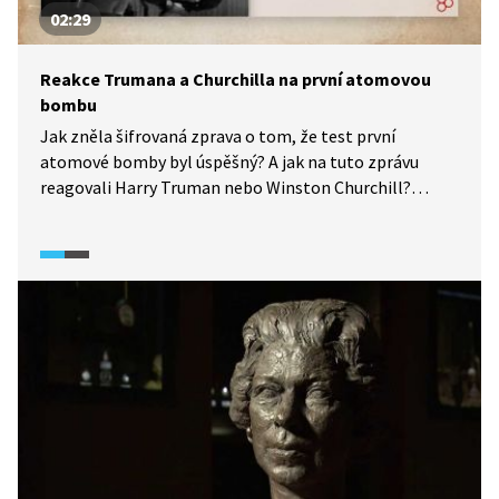
02:29
Reakce Trumana a Churchilla na první atomovou
bombu
Jak zněla šifrovaná zprava o tom, že test první
atomové bomby byl úspěšný? A jak na tuto zprávu
reagovali Harry Truman nebo Winston Churchill?
Ve videu z dokumentárního pořadu Úsvit atomového
věku (2025) zjistíme, že někde bylo nadšení, jinde ale
spíše obavy z případné apokalypsy.