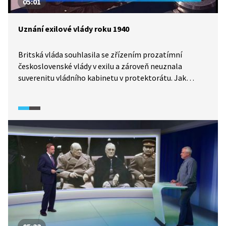
05:01
Uznání exilové vlády roku 1940
Britská vláda souhlasila se zřízením prozatímní
československé vlády v exilu a zároveň neuznala
suverenitu vládního kabinetu v protektorátu. Jak
složitá byla cesta k jejímu finálnímu uznání a jaké
diplomatické kroky bylo zapotřebí udělat?