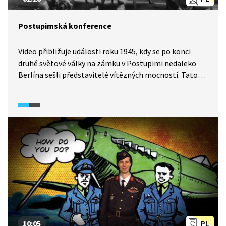
Postupimská konference
Video přibližuje události roku 1945, kdy se po konci
druhé světové války na zámku v Postupimi nedaleko
Berlína sešli představitelé vítězných mocností. Tato
takzvaná velká trojka měla jednat o poválečném
uspořádání Evropy, válečných reparacích a odsunu
německého obyvatelstva ze států střední Evropy
do Německa. Toto jednání však již předznamenávalo
budoucí konflikt, který se zapsal do historie jako
studená válka. Západ a Sovětský svaz se střetly nejen
v otázce reparací. Podívejte se na zpravodajskou
reportáž k 75. výročí této události (2020).
10:05
PL