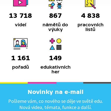
13 718
867
4 838
videí
námětů do
pracovních
výuky
listů
1 161
149
pořadů
edukativních
her
Novinky na e-mail
Pošleme vám, co nového se děje ve světě edu.
Nová videa, témata, funkce a další.