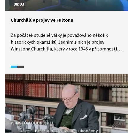
08:03
Churchillův projev ve Fultonu
Za počátek studené války je považováno několik
historických okamžiků. Jedním z nich je projev
Winstona Churchilla, který v roce 1946 v přítomnosti
amerického prezidenta Trumana pronesl na univerzitě
ve Fultonu, kterým výstižně charakterizoval politické
poměry v Evropě nedlouho po skončení druhé světové
války. Právě v něm Churchill poprvé použil slova
o železné oponě spuštěné napříč Evropou.