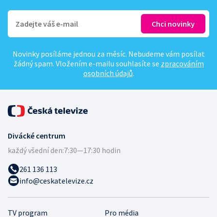
Novinky posíláme jednou za měsíc. Nebudeme vám posílat
žádný spam. Vložením e-mailu souhlasíte se
zpracováním
osobních údajů
.