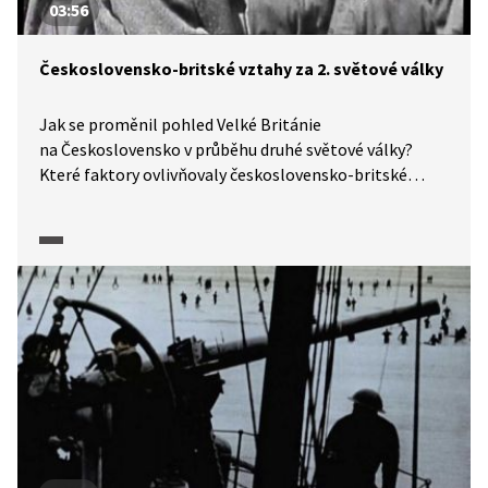
03:56
Československo-britské vztahy za 2. světové války
Jak se proměnil pohled Velké Británie
na Československo v průběhu druhé světové války?
Které faktory ovlivňovaly československo-britské
vztahy v tomto období? Jakou roli v této proměně
sehrála mnichovská dohoda, Winston Churchill nebo
působení Edvarda Beneše? A jak je přijetí mnichovské
dohody dodnes vnímáno v britském politickém
prostředí? O tom více v pořadu Historie.cs.