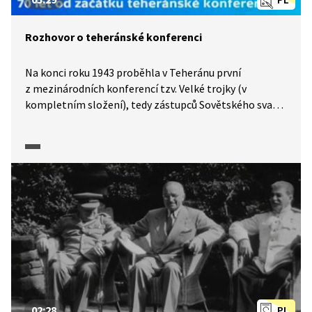
Rozhovor o teheránské konferenci
Na konci roku 1943 proběhla v Teheránu první
z mezinárodních konferencí tzv. Velké trojky (v
kompletním složení), tedy zástupců Sovětského svazu,
USA a Velké Británie (Stalina, Roosevelta a Churchilla).
Co bylo hlavním tématem této konference? Proč byl
pro její konání zvolen právě Teherán? A jak vypadala
spolupráce mezi zástupci výše zmíněných států? To se
dozvíme v rozhovoru s historikem k 70. výročí
teheránské konference.
02:28
PL