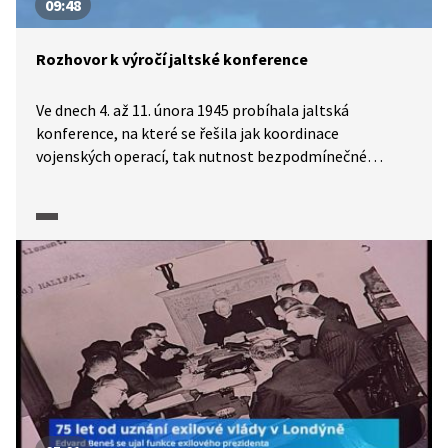
09:48
Rozhovor k výročí jaltské konference
Ve dnech 4. až 11. února 1945 probíhala jaltská
konference, na které se řešila jak koordinace
vojenských operací, tak nutnost bezpodmínečné
kapitulace Německa a Japonska. V rozhovoru
s historikem zazní několik zajímavých postřehů k této
konferenci.