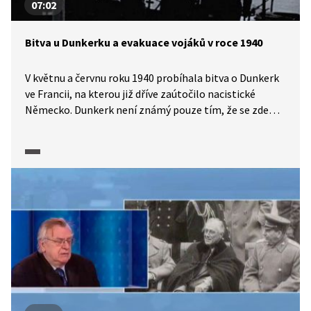
07:02
Bitva u Dunkerku a evakuace vojáků v roce 1940
V květnu a červnu roku 1940 probíhala bitva o Dunkerk
ve Francii, na kterou již dříve zaútočilo nacistické
Německo. Dunkerk není známý pouze tím, že se zde
bojovalo, ale zejména proto, že se zde bojovalo v době,
kdy tu 400 tisíc spojeneckých vojáků čekalo na evakuaci.
Více se o kontextu této akce dozvíte v ukázce
z francouzského dokumentárního cyklu Apokalypsa: 2.
světová válka (2009), a to prostřednictvím dobových
záběrů, vzpomínek vojáků i historického výkladu.