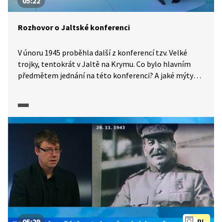
05:22
Rozhovor o Jaltské konferenci
V únoru 1945 proběhla další z konferencí tzv. Velké
trojky, tentokrát v Jaltě na Krymu. Co bylo hlavním
předmětem jednání na této konferenci? A jaké mýty
ohledně východoevropských států jsou s ní často
spojovány? O tom se více dozvíme v rozhovoru
s historikem.
05:29
PL