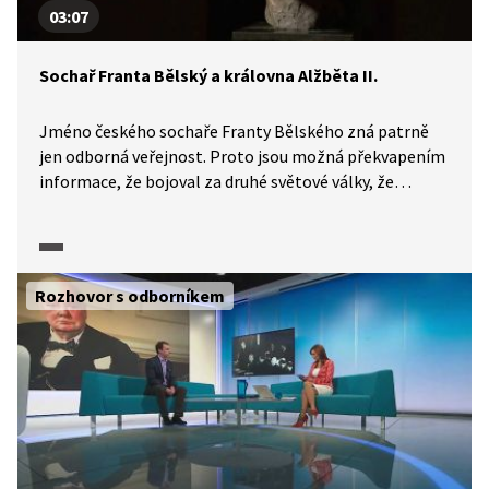
03:07
Sochař Franta Bělský a královna Alžběta II.
Jméno českého sochaře Franty Bělského zná patrně
jen odborná veřejnost. Proto jsou možná překvapením
informace, že bojoval za druhé světové války, že
vytvořil sochu Winstona Churchilla ve Fultonu, kde
v roce 1946 poprvé Churchill použil termín železná
opona. A také že vytvořil sochu královny matky, prince
Philipa a že vrcholem jeho tvorby byla podobizna
Rozhovor s odborníkem
královny Alžběty II. Mimochodem, vytvořil i sochu
malého prince Williama, budoucího anglického krále.