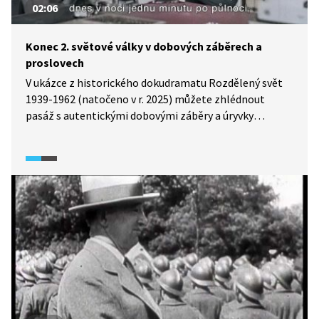
02:06
Konec 2. světové války v dobových záběrech a
proslovech
V ukázce z historického dokudramatu Rozdělený svět
1939-1962 (natočeno v r. 2025) můžete zhlédnout
pasáž s autentickými dobovými záběry a úryvky
z proslovů státníků ke konci druhé světové války,
konkrétně Winstona Churchilla, Charlese de Gaulla
a Josifa V. Stalina.