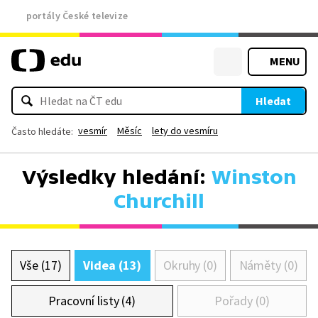
portály České televize
MENU
Hledat
vesmír
Měsíc
lety do vesmíru
Často hledáte:
Výsledky hledání:
Winston
Churchill
Vše (17)
Videa (13)
Okruhy (0)
Náměty (0)
Pracovní listy (4)
Pořady (0)