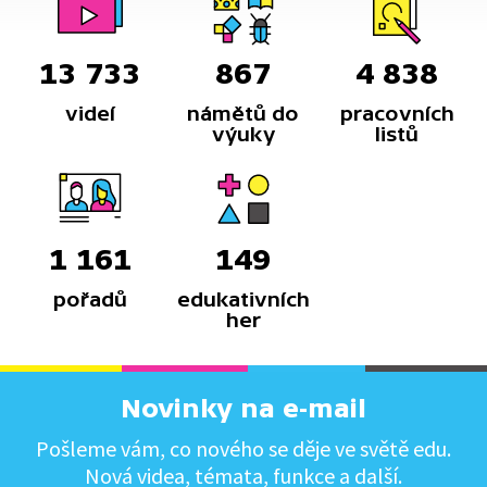
13 733
867
4 838
videí
námětů do
pracovních
výuky
listů
1 161
149
pořadů
edukativních
her
Novinky na e-mail
Pošleme vám, co nového se děje ve světě edu.
Nová videa, témata, funkce a další.