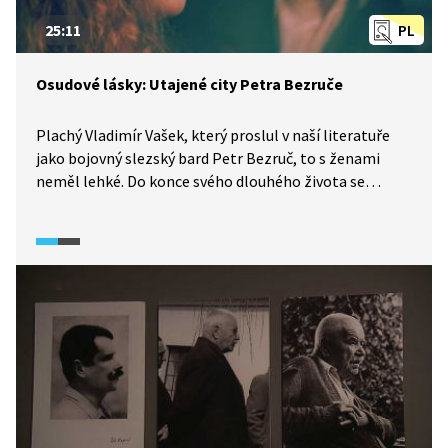
25:11
PL
Osudové lásky: Utajené city Petra Bezruče
Plachý Vladimír Vašek, který proslul v naší literatuře
jako bojovný slezský bard Petr Bezruč, to s ženami
neměl lehké. Do konce svého dlouhého života se
neoženil. Když potkal Fanynku Tomkovou, vášnivě se
zamiloval, ale dívka jeho city neopětovala. A tak
vznikla jedna z Bezručových básní, Labutinka.