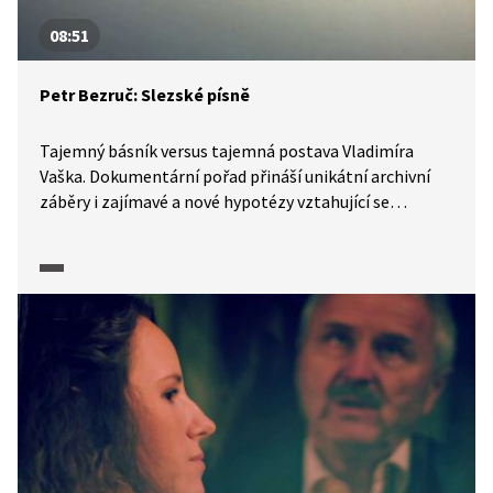
08:51
Petr Bezruč: Slezské písně
Tajemný básník versus tajemná postava Vladimíra
Vaška. Dokumentární pořad přináší unikátní archivní
záběry i zajímavé a nové hypotézy vztahující se
k autorství Slezských písní.