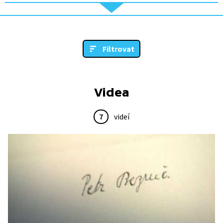
Filtrovat
Videa
7
videí