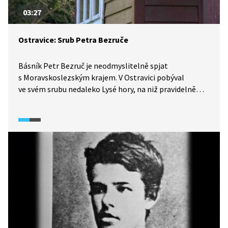
03:27
Ostravice: Srub Petra Bezruče
Básník Petr Bezruč je neodmyslitelně spjat
s Moravskoslezským krajem. V Ostravici pobýval
ve svém srubu nedaleko Lysé hory, na niž pravidelně
vystupoval. Čím ho oslovovala krajina Beskyd? Místní
pamětník nám povypráví nejen o Bezručově vztahu
ke zdejšímu prostředí, ale i k ženám.