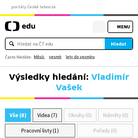
portály České televize
MENU
Hledat
Měsíc
vesmír
lety do vesmíru
Často hledáte:
Výsledky hledání:
Vladimír
Vašek
Vše (8)
Videa (7)
Okruhy (0)
Náměty (0)
Pracovní listy (1)
Pořady (0)