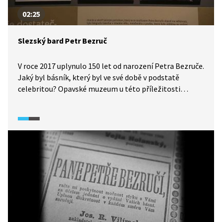
02:25
Slezský bard Petr Bezruč
V roce 2017 uplynulo 150 let od narození Petra Bezruče.
Jaký byl básník, který byl ve své době v podstatě
celebritou? Opavské muzeum u této příležitosti
připravilo výstavu, která Bezruče představuje jako
introverta, který se stal slavným proti své vlastní vůli.
Kurátorka výstavy vysvětluje, jak k tomu vlastně došlo.