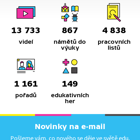
13 733
867
4 838
videí
námětů do
pracovních
výuky
listů
1 161
149
pořadů
edukativních
her
Novinky na e-mail
Pošleme vám, co nového se děje ve světě edu.