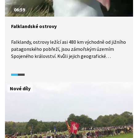
06:59
Falklandské ostrovy
Falklandy, ostrovy ležící asi 480 km východně od jižního
patagonského pobřeží, jsou zámořským územím
Spojeného království. Kvůli jejich geografické
odlehlosti není život na těchto ostrovech úplně
jednoduchý. Pojďte se tam s námi alespoň virtuálně
podívat.
Nové díly