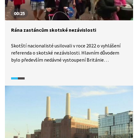
00:25
Rána zastáncům skotské nezávislosti
Skotští nacionalisté usilovali v roce 2022 o vyhlášení
referenda o skotské nezávislosti. Hlavním důvodem
bylo především nedávné vystoupení Británie
z Evropské unie. Britský nejvyšší soud však rozhodl
o tom, že k vyhlášení referenda potřebuje skotská
strana souhlas londýnské vlády. Její členové ale
argumentují tím, že referendum o nezávislosti není
možné opakovat každých deset let – referendum
o této otázce se totiž konalo v roce 2014.