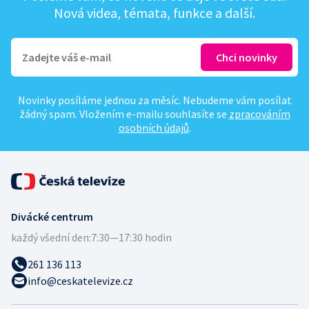
Nová videa, témata, funkce a další.
Novinky posíláme jednou za měsíc. Nebudeme vám posílat
žádný spam. Vložením e-mailu souhlasíte se
zpracováním
osobních údajů
.