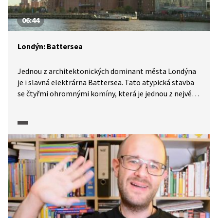
06:44
Londýn: Battersea
Jednou z architektonických dominant města Londýna
je i slavná elektrárna Battersea. Tato atypická stavba
se čtyřmi ohromnými komíny, která je jednou z největší
cihlových staveb na světě, zela desítky let prázdnotou.
V roce 2022 se otevřela veřejnosti v zrekonstruované
podobě. Budova získala nové využití, dnes tu najdeme
dva hotely, divadlo, kino, kanceláře, byty, restaurace,
bary, obchody nebo galerie. Z ikonické budovy se stalo
další centrum pulsující metropole. Architekti se snažili
zachovat co nejvíce původních historických detailů,
například řídící středisko ze 40. let 20. století,
v interiérů zůstaly původní nosníky nebo třeba také
jeřáby.