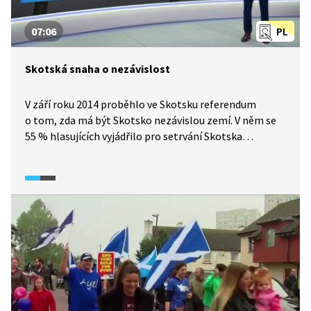
07:06
PL
Skotská snaha o nezávislost
V září roku 2014 proběhlo ve Skotsku referendum
o tom, zda má být Skotsko nezávislou zemí. V něm se
55 % hlasujících vyjádřilo pro setrvání Skotska
ve Spojeném království. Dva roky nato však proběhlo
ve Velké Británii další referendum – o možném
vystoupení Británie z Evropské unie. Britové z EU
odešli, ale výsledek referenda o Brexitu v rámci
samotného Skotska byly jiný – většina Skotů chtěla
v Evropské unii setrvat. Proto nyní skotští nacionalisté
upozorňují na zásadní změnu poměrů a potřebu
nového referenda o nezávislosti. To však londýnská
vláda odmítá s tím, že referendum o nezávislosti není
možné ani ne po deseti letech opakovat.