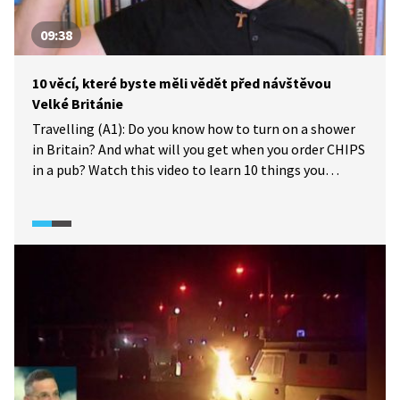
09:38
10 věcí, které byste měli vědět před návštěvou
Velké Británie
Travelling (A1): Do you know how to turn on a shower
in Britain? And what will you get when you order CHIPS
in a pub? Watch this video to learn 10 things you
should definitely know before you travel to Britain.
Cestování (A1): Víte, jak se v Británii zapíná sprcha?
A co dostanete, když si v hospodě objednáte CHIPS?
Podívejte se na toto video a dozvíte se 10 věcí, které
byste rozhodně měli vědět, než vyrazíte do Británie.