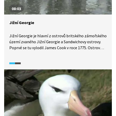
08:03
Jižní Georgie
Jižní Georgie je hlavní z ostrovů britského zámořského
území zvaného Jižní Georgie a Sandwichovy ostrovy.
Poprvé se tu vylodil James Cook v roce 1775. Ostrov
v minulosti sloužil jako základna lovců tuleňů
a na začátku 20. století tu kotvily velrybářské lodě.
Dodnes jsou u pobřeží tohoto neobydleného ostrova
vidět vraky lodí, které připomínají dávné časy.