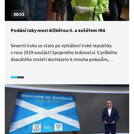
06:53
Podání ruky mezi Alžbětou II. a exšéfem IRA
Severní Irsko se stalo po vyhlášení Irské republiky
v roce 1919 součástí Spojeného království. V průběhu
dvacátého století docházelo k mnoha pokusům,
i násilným, o sjednocení obou částí Irska. Symbolem
násilí se stala Irská republikánská armáda (IRA). Obětí
násilí se stalo přes 3500 protestantů i katolíků,
názorových oponentů, a ve finále si většina obyvatel
Severního Irska nepřála nic než ukončení krveprolití.
Velkopáteční dohoda z roku 1998 největší potyčky
ukončila. V roce 2012 došlo při návštěvě v Belfastu
k dohodě a symbolickému podání ruky mezi
vicepremiérem McGuinnessem, který svého času vedl
IRA, a tehdejší královnou Alžbětou II.