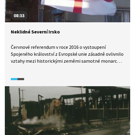
08:33
Neklidné Severní Irsko
Červnové referendum v roce 2016 o vystoupení
Spojeného království z Evropské unie zásadně ovlivnilo
vztahy mezi historickými zeměmi samotné monarchie.
Zatímco země si odhlasovala tzv. brexit, obyvatelé
Skotska i Severního Irska byli většinově pro setrvání
Velké Británie v EU. Skotští nacionalisté začali volat
po vyhlášení nezávislosti, v Severním Irsku se oživily
vzpomínky na krvavá desetiletí, kdy část obyvatel
provincie bojovala za spojení s Irskou republikou. Tzv.
velkopáteční dohoda v roce 1998 sice ukončila vleklý
konflikt v Severním Irsku, současná situace v Severním
Irsku je však po brexitu velmi rozkolísaná.