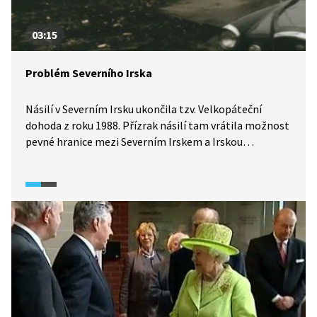
03:15
Problém Severního Irska
Násilí v Severním Irsku ukončila tzv. Velkopáteční
dohoda z roku 1988. Přízrak násilí tam vrátila možnost
pevné hranice mezi Severním Irskem a Irskou
republikou po odchodu Spojeného království
z Evropské unie, tzv. brexitu. V čem tkví podstata
konfliktu a jaká byla cesta k dodnes křehkému míru
a konci terorismu? A proč hrozí, že se Severní Irsko
znovu dostane do spirály násilí a zkázy?