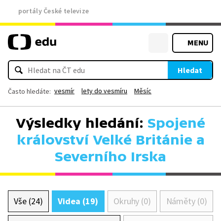
portály České televize
MENU
Hledat
vesmír
lety do vesmíru
Měsíc
Často hledáte:
Výsledky hledání:
Spojené
království Velké Británie a
Severního Irska
Vše (24)
Videa (19)
Okruhy (0)
Náměty (0)