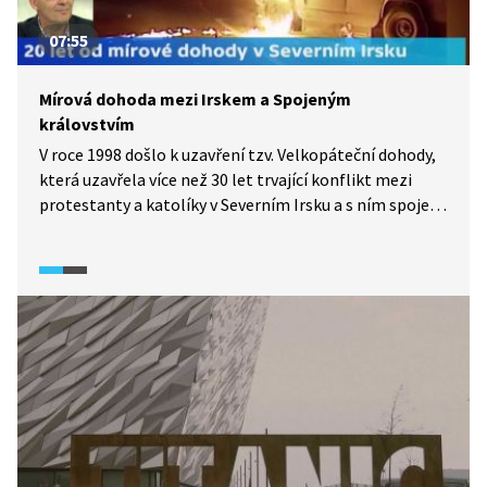
07:55
Mírová dohoda mezi Irskem a Spojeným
královstvím
V roce 1998 došlo k uzavření tzv. Velkopáteční dohody,
která uzavřela více než 30 let trvající konflikt mezi
protestanty a katolíky v Severním Irsku a s ním spojený
terorismus. I když dodnes trvá klid, pořád se vyskytují
drobné incidenty, naposledy kolem britského odchodu
z Evropské unie. Jak obtížná byla cesta k tomuto
kompromisu? Které kroky na cestě k němu byly
nejnáročnější?