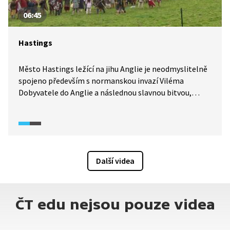
06:45
Hastings
Město Hastings ležící na jihu Anglie je neodmyslitelně
spojeno především s normanskou invazí Viléma
Dobyvatele do Anglie a následnou slavnou bitvou,
která se odehrála poblíž tohoto města. V reportáži
Objektivu (leden 2026) se do Hastingsu vypravíme
a připomeneme si jeho slavnou historii
a prozkoumáme i současnou podobu tohoto města.
Další videa
ČT edu nejsou pouze videa