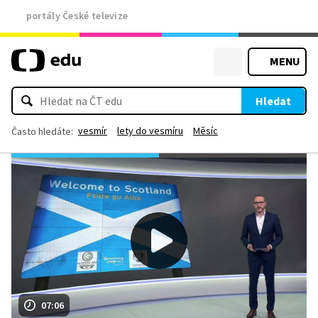
portály České televize
MENU
Hledat
vesmír
lety do vesmíru
Měsíc
Často hledáte:
07:06