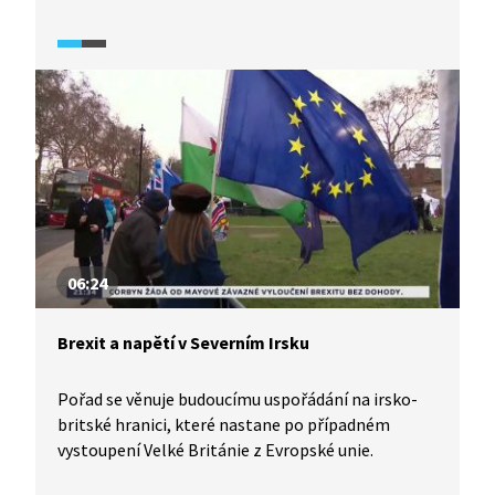
samotné monarchie. Zatímco země si odhlasovala
tzv. brexit, obyvatelé Skotska i Severního Irska byli
většinově pro setrvání Velké Británie v EU. Skotští
nacionalisté začali volat po vyhlášení
nezávislosti, v Severním Irsku se oživily vzpomínky
na krvavá desetiletí, kdy část obyvatel provincie
bojovala za spojení s Irskou republikou. Tzv.
velkopáteční dohoda v roce 1998 sice ukončila
vleklý konflikt v Severním Irsku, současná situace
v Severním Irsku je však po brexitu velmi
rozkolísaná.
06:24
Brexit a napětí v Severním Irsku
Pořad se věnuje budoucímu uspořádání na irsko-
britské hranici, které nastane po případném
vystoupení Velké Británie z Evropské unie.