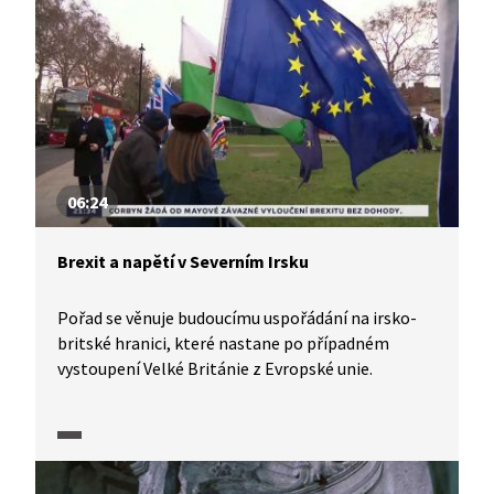
nezávislosti, v Severním Irsku se oživily vzpomínky
na krvavá desetiletí, kdy část obyvatel provincie
bojovala za spojení s Irskou republikou. Tzv.
velkopáteční dohoda v roce 1998 sice ukončila
vleklý konflikt v Severním Irsku, současná situace
v Severním Irsku je však po brexitu velmi
rozkolísaná.
06:24
Brexit a napětí v Severním Irsku
Pořad se věnuje budoucímu uspořádání na irsko-
britské hranici, které nastane po případném
vystoupení Velké Británie z Evropské unie.