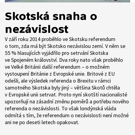
Skotská snaha o
nezávislost
V září roku 2014 proběhlo ve Skotsku referendum
o tom, zda má být Skotsko nezávislou zemí. V něm se
55 % hlasujících vyjádřilo pro setrvání Skotska
ve Spojeném království. Dva roky nato však proběhlo
ve Velké Británii další referendum – o možném
vystoupení Británie z Evropské unie. Britové z EU
odešli, ale výsledek referenda o Brexitu v rámci
samotného Skotska byly jiný – většina Skotů chtěla
v Evropské unii setrvat. Proto nyní skotští nacionalisté
upozorňují na zásadní změnu poměrů a potřebu nového
referenda o nezávislosti. To však londýnská vláda
odmítá s tím, že referendum o nezávislosti není možné
ani ne po deseti letech opakovat.