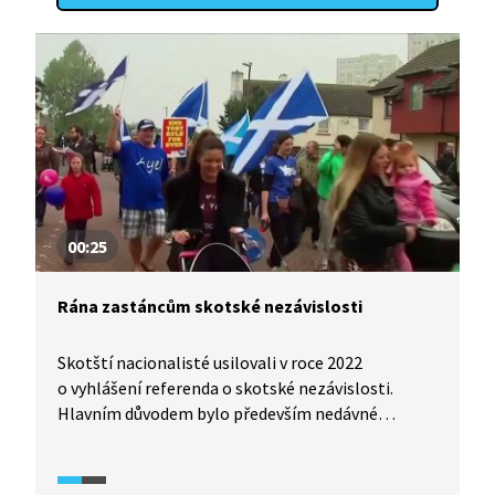
00:25
Rána zastáncům skotské nezávislosti
Skotští nacionalisté usilovali v roce 2022
o vyhlášení referenda o skotské nezávislosti.
Hlavním důvodem bylo především nedávné
vystoupení Británie z Evropské unie. Britský
nejvyšší soud však rozhodl o tom, že k vyhlášení
referenda potřebuje skotská strana souhlas