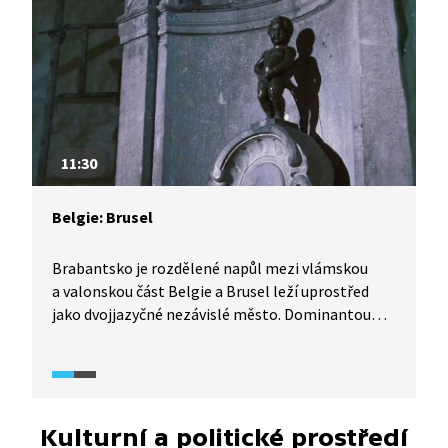
11:30
Belgie: Brusel
Brabantsko je rozdělené napůl mezi vlámskou
a valonskou část Belgie a Brusel leží uprostřed
jako dvojjazyčné nezávislé město. Dominantou
Bruselu jsou budovy Evropského parlamentu,
Evropské rady a Evropské komise. Vyhlášená je
belgická čokoláda a belgické pivo. Nejznámějším
symbolem Bruselu je však Manneken Pis – soška
čůrajícího chlapečka.
Kulturní a politické prostředí