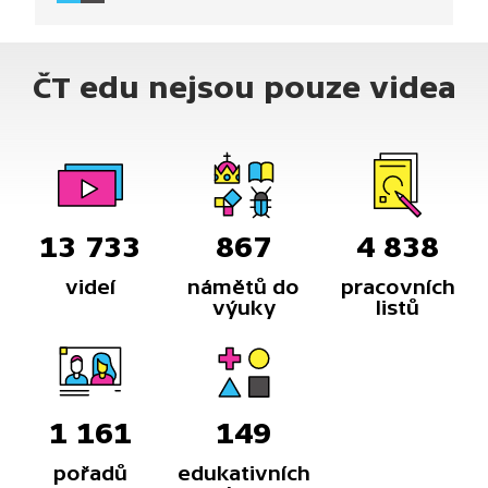
ČT edu nejsou pouze videa
13 733
867
4 838
videí
námětů do
pracovních
výuky
listů
1 161
149
pořadů
edukativních