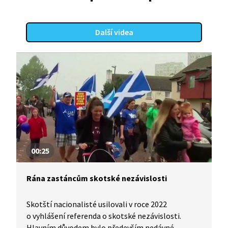
Další videa
00:25
Rána zastáncům skotské nezávislosti
Skotští nacionalisté usilovali v roce 2022
o vyhlášení referenda o skotské nezávislosti.
Hlavním důvodem bylo především nedávné