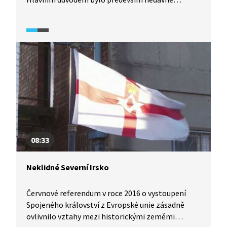
vystoupení Británie z Evropské unie. Britský
nejvyšší soud však rozhodl o tom, že k vyhlášení
referenda potřebuje skotská strana souhlas
londýnské vlády. Její členové ale argumentují tím,
že referendum o nezávislosti není možné
opakovat každých deset let – referendum o této
otázce se totiž konalo v roce 2014.
08:33
Neklidné Severní Irsko
Červnové referendum v roce 2016 o vystoupení
Spojeného království z Evropské unie zásadně
ovlivnilo vztahy mezi historickými zeměmi