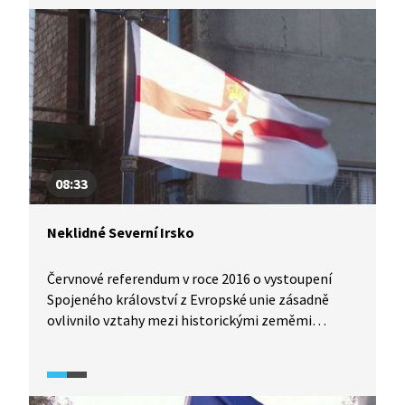
londýnské vlády. Její členové ale argumentují tím,
že referendum o nezávislosti není možné
opakovat každých deset let – referendum o této
otázce se totiž konalo v roce 2014.
08:33
Neklidné Severní Irsko
Červnové referendum v roce 2016 o vystoupení
Spojeného království z Evropské unie zásadně
ovlivnilo vztahy mezi historickými zeměmi
samotné monarchie. Zatímco země si odhlasovala
tzv. brexit, obyvatelé Skotska i Severního Irska byli
většinově pro setrvání Velké Británie v EU. Skotští
nacionalisté začali volat po vyhlášení