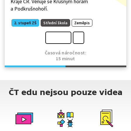
Kraje ČR. Věnuje se Krušným horám
a Podkrušnohoří.
2. stupeň ZŠ
Střední škola
Zeměpis
Časová náročnost:
15 minut
ČT edu nejsou pouze videa