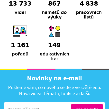
13 733
867
4 838
videí
námětů do
pracovních
výuky
listů
1 161
149
pořadů
edukativních
her
Novinky na e-mail
Pošleme vám, co nového se děje ve světě edu.
Nová videa, témata, funkce a další.