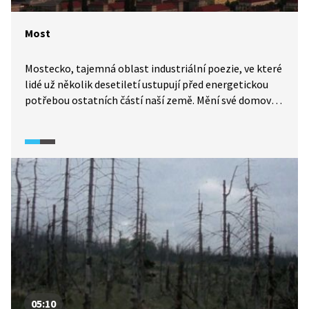
Most
Mostecko, tajemná oblast industriální poezie, ve které
lidé už několik desetiletí ustupují před energetickou
potřebou ostatních částí naší země. Mění své domovy,
aby umožnili strojním kolosům dobývat uhlí. Město
Most bylo postaveno takzvaně na zelené louce. Staré
město Most v 70. letech 20. století stavební stroje
srovnaly se zemí. Důvod byl prostý, nacházelo se
pod ním hnědé uhlí. V co se město proměnilo poté, co
si ho vzaly stavební stroje? A proč jeho zbourání
považují někteří lidé za kulturní zločin?
05:10