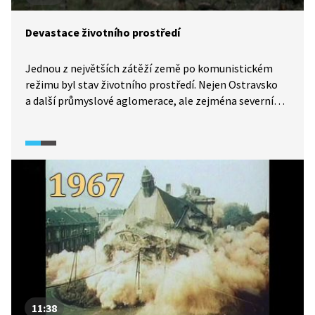
Devastace životního prostředí
Jednou z největších zátěží země po komunistickém
režimu byl stav životního prostředí. Nejen Ostravsko
a další průmyslové aglomerace, ale zejména severní
Čechy, kde byla koncentrována průmyslová a chemická
výroba spolu s těžbou uhlí a tepelnými elektrárnami.
Tato kombinace doslova smrtící pro životní prostředí
i všechno živé se stala symbolem chybné hospodářské
politiky předlistopadových vlád.
11:38