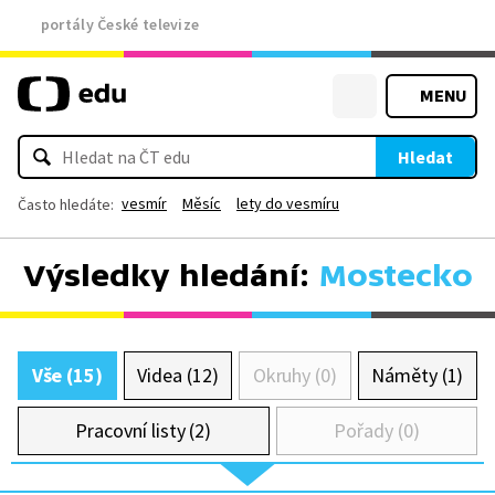
portály České televize
MENU
Hledat
vesmír
Měsíc
lety do vesmíru
Často hledáte:
Výsledky hledání:
Mostecko
Vše (15)
Videa (12)
Okruhy (0)
Náměty (1)
Pracovní listy (2)
Pořady (0)