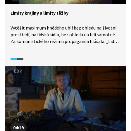
Limity krajiny a limity těžby
Vytěžit maximum hnědého uhlí bez ohledu na životní
prostředí, na lidská sídla, bez ohledu na lidi samotné.
Za komunistického režimu propaganda hlásala: „Lidé si
spočítali, že pod domy je něco cennějšího než tohle
organizované sešlé kamení“. Touto logikou padly
v severních Čechách desítky vesnic a měst, vystěhovány
byly desítky tisíc lidí. Jizvy na krajině, v lidských
vztazích i duších se nehojí dodnes.
04:19