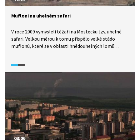
Mufloni na uhelném safari
V roce 2009 vymysleli těžaři na Mostecku tzv. uhelné
safari. Velkou měrou k tomu přispělo velké stádo
muflonů, které se v oblasti hnědouhelných lomů
zabydlelo. Podle dostupných zdrojů jde o světový
unikát. Návštěvníci si zde kromě zvířat mohou
prohlédnout také velké těžební stroje. Okolí tu díky
kopytníkům získává znovu přírodní podobu. Ale nejsou
sami. Co všechno tu můžete vidět?
03:06