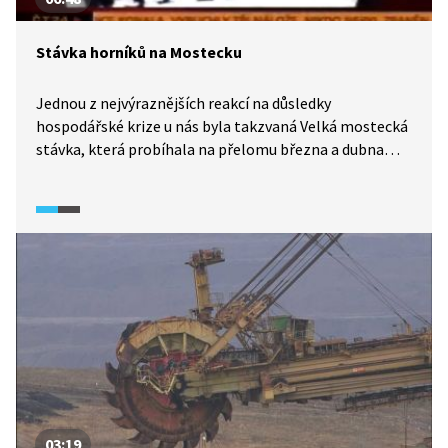
Stávka horníků na Mostecku
Jednou z nejvýraznějších reakcí na důsledky
hospodářské krize u nás byla takzvaná Velká mostecká
stávka, která probíhala na přelomu března a dubna
1932. Jejím hlavním důsledkem byl obrovský růst
popularity komunistické strany, jež se pochopitelně
během stávek silně angažovala.
03:19