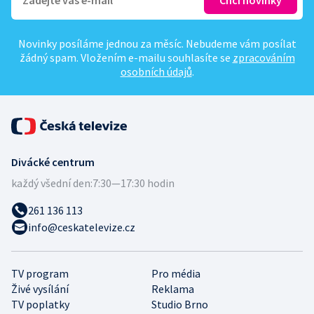
Novinky posíláme jednou za měsíc. Nebudeme vám posílat
žádný spam. Vložením e-mailu souhlasíte se
zpracováním
osobních údajů
.