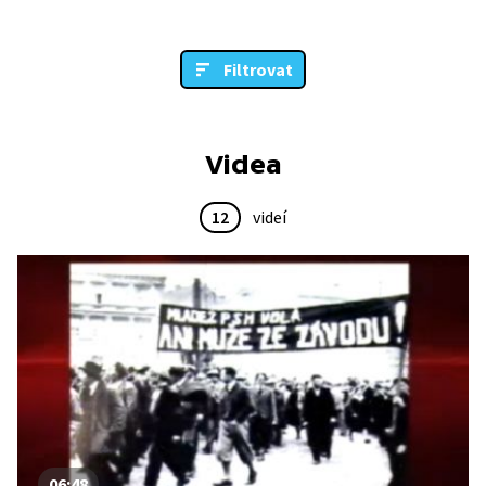
Filtrovat
Videa
12
videí
06:48